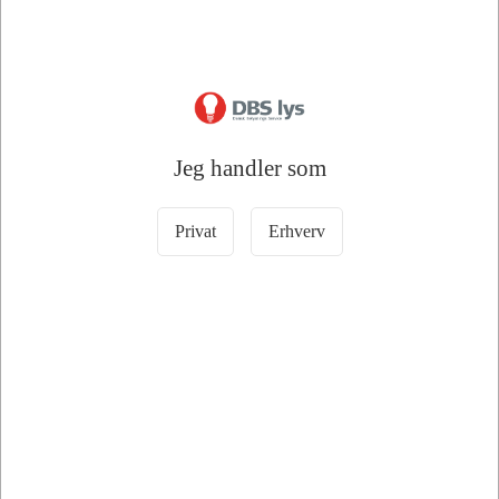
Jeg handler som
Information
Specifikationer
Dokumenter
Privat
Erhverv
LEDVANCE HALOPIN PRO 35W
230V G9
💡
Dæmpbar halogenpære G9 med varmt lys og høj
farvegengivelse
Denne LEDVANCE HALOPIN PRO halogenpære med G9 sokkel
er en kompakt og driftssikker lyskilde til armaturer, hvor der ønskes
varm, naturlig og fleksibel belysning. Som halogenpære G9 er den
velegnet til generel belysning, læselys, spisebordsbelysning,