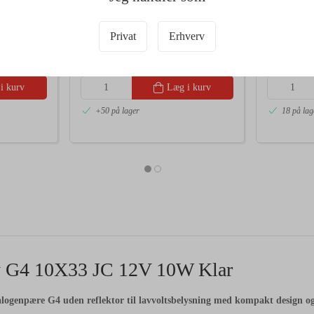
Halogenpære | 300 °C | Klar
2800K G4 
Datablad
Datablad
Privat
Erhverv
A
A
DKK 28,75
DKK 31
G
G
/ Stk
G
G
DKK 23,00 ekskl. moms
DKK 25,00 e
i kurv
Læg i kurv
+50 på lager
18 på lag
y G4 10X33 JC 12V 10W Klar
alogenpære G4 uden reflektor til lavvoltsbelysning med kompakt design og