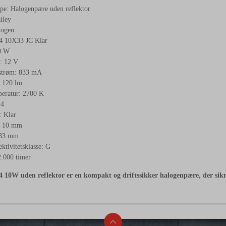
pe: Halogenpære uden reflektor
iley
logen
4 10X33 JC Klar
0 W
: 12 V
strøm: 833 mA
 120 lm
eratur: 2700 K
G4
: Klar
: 10 mm
 33 mm
ktivitetsklasse: G
2.000 timer
4 10W uden reflektor er en kompakt og driftssikker halogenpære, der sikre