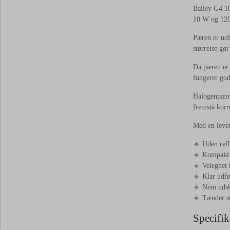
Bailey G4 10
10 W og 120 
Pæren er udf
størrelse gø
Da pæren er 
fungerer god
Halogenpæren
fremstå korr
Med en levet
🔹 Uden refl
🔹 Kompakt d
🔹 Velegnet 
🔹 Klar udfør
🔹 Nem udsk
🔹 Tænder st
Specifik