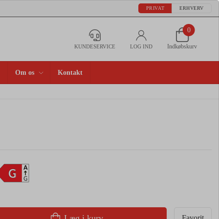
PRIVAT
ERHVERV
0
Indkøbskurv
KUNDESERVICE
LOG IND
Om os
Kontakt
A
G
G
Læg i kurv
Favorit