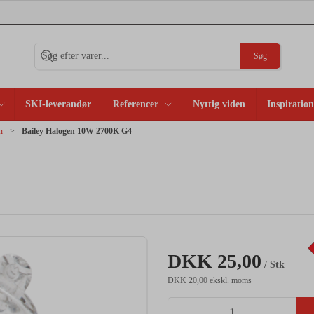
Søg
SKI-leverandør
Referencer
Nyttig viden
Inspiration
n
Bailey Halogen 10W 2700K G4
DKK 25,00
/ Stk
DKK 20,00 ekskl. moms