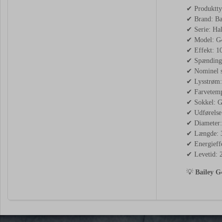
✔ Produktty
✔ Brand: Ba
✔ Serie: Ha
✔ Model: G
✔ Effekt: 1
✔ Spænding
✔ Nominel 
✔ Lysstrøm:
✔ Farvetemp
✔ Sokkel: 
✔ Udførelse
✔ Diameter
✔ Længde:
✔ Energieffe
✔ Levetid: 
💡
Bailey G