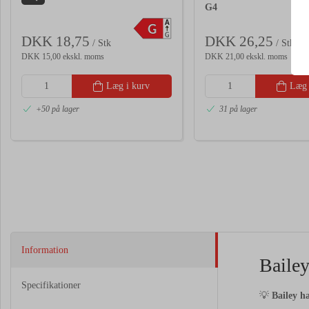
G4
A
G
G
DKK 18,75
DKK 26,25
/ Stk
/ Stk
DKK 15,00 ekskl. moms
DKK 21,00 ekskl. moms
Læg i kurv
Læg 
+50 på lager
31 på lager
Information
Baile
Specifikationer
💡
Bailey h