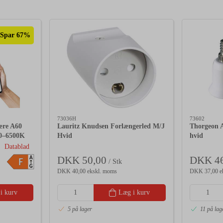
Spar 67%
73036H
73602
re A60
Lauritz Knudsen Forlængerled M/J
Thorgeon A
0–6500K
Hvid
hvid
Datablad
DKK 50,00
DKK 46
A
F
/ Stk
G
DKK 40,00 ekskl. moms
DKK 37,00 e
i kurv
Læg i kurv
5 på lager
11 på lag