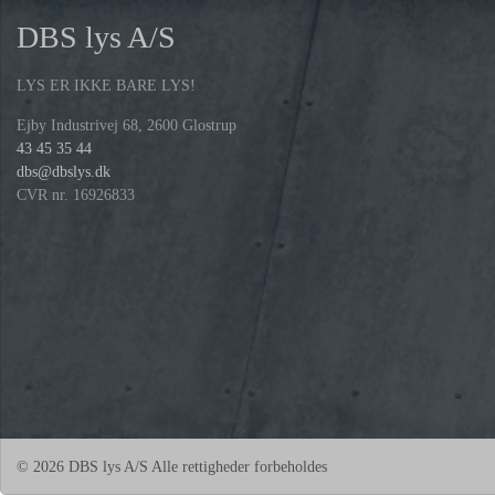
DBS lys A/S
LYS ER IKKE BARE LYS!
Ejby Industrivej 68, 2600 Glostrup
43 45 35 44
dbs@dbslys.dk
CVR nr. 16926833
© 2026 DBS lys A/S Alle rettigheder forbeholdes