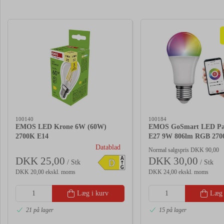
100140
100184
EMOS LED Krone 6W (60W)
EMOS GoSmart LED Pæ
2700K E14
E27 9W 806lm RGB 270
Datablad
Normal salgspris DKK 90,00
DKK 25,00
DKK 30,00
A
D
/ Stk
/ Stk
G
DKK 20,00 ekskl. moms
DKK 24,00 ekskl. moms
Læg i kurv
Læg 
21 på lager
15 på lager