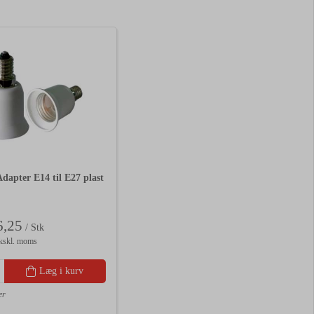
dapter E14 til E27 plast
,25
/ Stk
kskl. moms
Læg i kurv
er