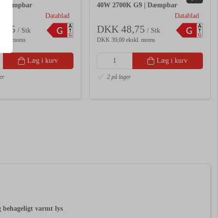
| Dæmpbar
40W 2700K G9 | Dæmpbar
Datablad
Datablad
A
A
,25
DKK 48,75
G
G
/ Stk
/ Stk
G
G
kskl. moms
DKK 39,00 ekskl. moms
Læg i kurv
Læg i kurv
er
2 på lager
 behageligt varmt lys