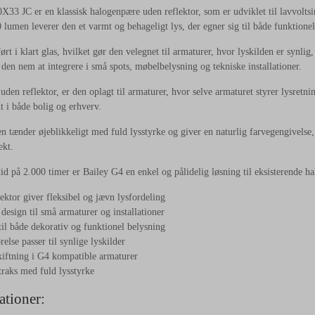
X33 JC er en klassisk halogenpære uden reflektor, som er udviklet til lavvoltsi
lumen leverer den et varmt og behageligt lys, der egner sig til både funktionel
ørt i klart glas, hvilket gør den velegnet til armaturer, hvor lyskilden er synli
r den nem at integrere i små spots, møbelbelysning og tekniske installationer.
uden reflektor, er den oplagt til armaturer, hvor selve armaturet styrer lysretni
t i både bolig og erhverv.
 tænder øjeblikkeligt med fuld lysstyrke og giver en naturlig farvegengivelse, 
ekt.
id på 2.000 timer er Bailey G4 en enkel og pålidelig løsning til eksisterende hal
ektor giver fleksibel og jævn lysfordeling
esign til små armaturer og installationer
til både dekorativ og funktionel belysning
else passer til synlige lyskilder
iftning i G4 kompatible armaturer
raks med fuld lysstyrke
ationer: