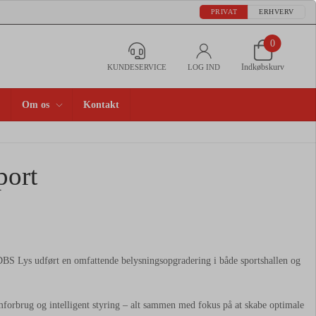
PRIVAT
ERHVERV
0
Indkøbskurv
KUNDESERVICE
LOG IND
Om os
Kontakt
port
BS Lys udført en omfattende belysningsopgradering i både sportshallen og
ømforbrug og intelligent styring – alt sammen med fokus på at skabe optimale