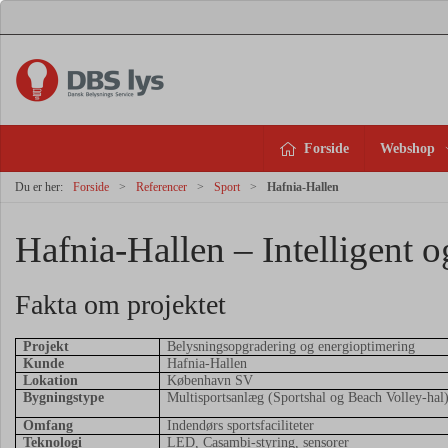
Forside
Webshop
Du er her:
Forside
Referencer
Sport
Hafnia-Hallen
Hafnia-Hallen – Intelligent og
Fakta om projektet
Projekt
Belysningsopgradering og energioptimering
Kunde
Hafnia-Hallen
Lokation
København SV
Bygningstype
Multisportsanlæg (Sportshal og Beach Volley-hal
Omfang
Indendørs sportsfaciliteter
Teknologi
LED, Casambi-styring, sensorer