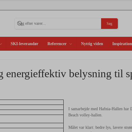
Søg
SKI-leverandør
Referencer
Nyttig viden
Inspiration
 energieffektiv belysning til s
I samarbejde med Hafnia-Hallen har D
Beach volley-hallen.
)
Målet var klart: bedre lys, lavere str