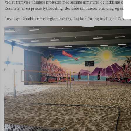
Ved at fremvise tidligere projekter med samme armaturer og inddrage deres øn
Resultatet er en præcis lysfordeling, der både minimerer blænding og sikrer et
Løsningen kombinerer energioptimering, høj komfort og intelligent Casambi-st