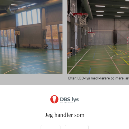
ejde med spillerne
Jeg handler som
fra start var optaget af at undgå blænding under spil.