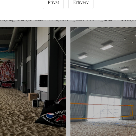
Privat
Erhverv
sker til lyskomfort og oplevelse på banen, fandt vi den helt rette løsning fra
 optimalt lysmiljø til spillet.
yring, hvor lyset automatisk tilpasser sig aktiviteten – og nemt kan overstyres 