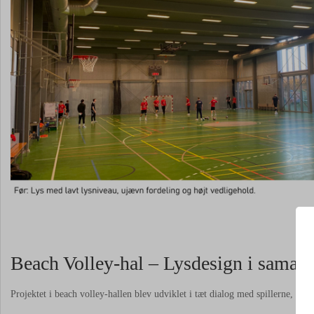
Beach Volley-hal – Lysdesign i samarb
Projektet i beach volley-hallen blev udviklet i tæt dialog med spillerne, som 