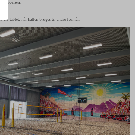
 begyndelsen.
via tablet, når hallen bruges til andre formål.