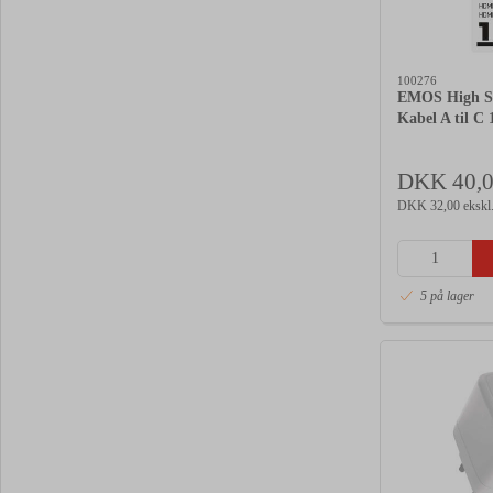
100276
EMOS High S
Kabel A til C 
DKK 40,
DKK 32,00 ekskl
5 på lager