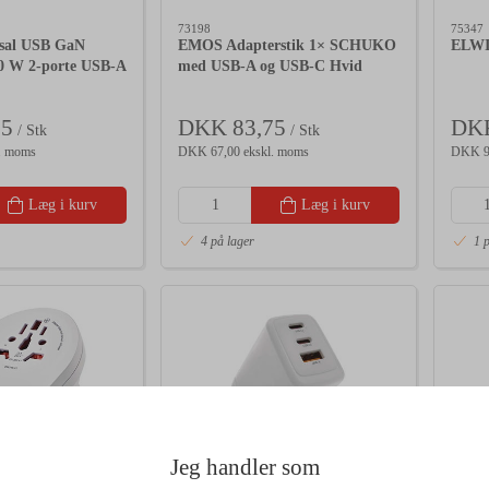
73198
75347
sal USB GaN
EMOS Adapterstik 1× SCHUKO
ELWI
0 W 2-porte USB-A
med USB-A og USB-C Hvid
75
DKK 83,75
DKK
/ Stk
/ Stk
. moms
DKK 67,00 ekskl. moms
DKK 96
Læg i kurv
Læg i kurv
4 på lager
1 
Jeg handler som