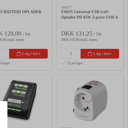
100277
S BATTERI OPLADER
EMOS Universal USB GaN
Oplader PD 45W 2-porte USB-A
& USB-C
 120,00
DKK 131,25
/ Stk
/ Stk
,00 ekskl. moms
DKK 105,00 ekskl. moms
Læg i kurv
Læg i kurv
på lager
21 på lager