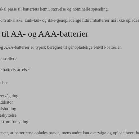
skal passe til batteriets kemi, størrelse og nominelle spænding.
om alkaliske, zink-kul- og ikke-genopladelige lithiumbatterier må ikke oplades
 til AA- og AAA-batterier
og AAA-batterier er typisk beregnet til genopladelige NiMH-batterier.
ntrollere:
 batteristørrelser
adser
vervågning
dikator
fslutning
skyttelse
 strømforsyning
ver, at batterierne oplades parvis, mens andre kan overvåge og oplade hvert bat