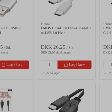
110024
10026
.0 til USB-C
EMOS USB-C til USB-C Kabel 1
EMOS 
M
m USB 2.0 Hvid
C 2.0
25
DKK 26,25
DKK
/ Stk
/ Stk
. moms
DKK 21,00 ekskl. moms
DKK 22
Læg i kurv
Læg i kurv
29 på lager
25