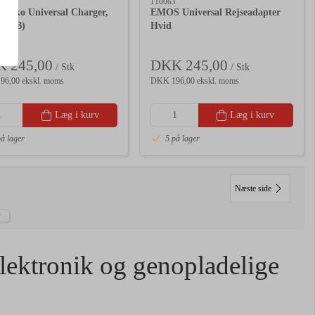
110063
Cyko Universal Charger,
EMOS Universal Rejseadapter
(USB)
Hvid
 245,00
DKK 245,00
/ Stk
/ Stk
6,00 ekskl. moms
DKK 196,00 ekskl. moms
Læg i kurv
Læg i kurv
på lager
5 på lager
Næste side
elektronik og genopladelige