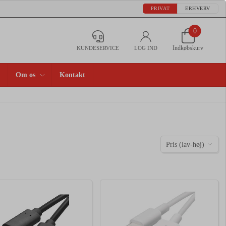
PRIVAT
ERHVERV
0
Indkøbskurv
KUNDESERVICE
LOG IND
Om os
Kontakt
Pris (lav-høj)