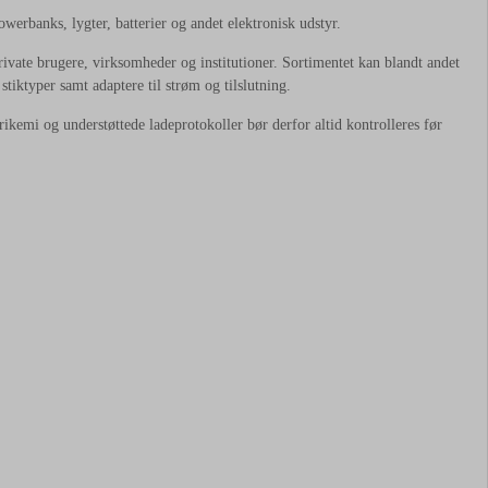
owerbanks, lygter, batterier og andet elektronisk udstyr.
ivate brugere, virksomheder og institutioner. Sortimentet kan blandt andet
tiktyper samt adaptere til strøm og tilslutning.
erikemi og understøttede ladeprotokoller bør derfor altid kontrolleres før