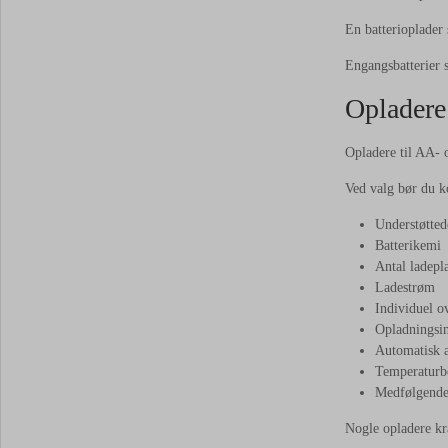
En batterioplader 
Engangsbatterier s
Opladere
Opladere til AA- 
Ved valg bør du ko
Understøttede
Batterikemi
Antal ladepl
Ladestrøm
Individuel o
Opladningsin
Automatisk a
Temperaturbe
Medfølgende
Nogle opladere kræ