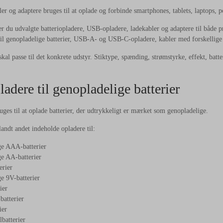
er og adaptere bruges til at oplade og forbinde smartphones, tablets, laptops, p
r du udvalgte batteriopladere, USB-opladere, ladekabler og adaptere til både pr
il genopladelige batterier, USB-A- og USB-C-opladere, kabler med forskellige s
skal passe til det konkrete udstyr. Stiktype, spænding, strømstyrke, effekt, batt
ladere til genopladelige batterier
uges til at oplade batterier, der udtrykkeligt er mærket som genopladelige.
andt andet indeholde opladere til:
ge AAA-batterier
e AA-batterier
erier
e 9V-batterier
ier
batterier
ier
lbatterier