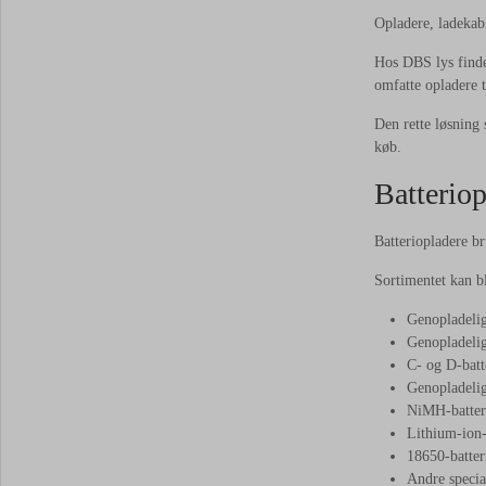
Opladere, ladekabl
Hos DBS lys finde
omfatte opladere t
Den rette løsning 
køb.
Batteriop
Batteriopladere br
Sortimentet kan bl
Genopladeli
Genopladelig
C- og D-batt
Genopladelig
NiMH-batter
Lithium-ion-
18650-batter
Andre specia