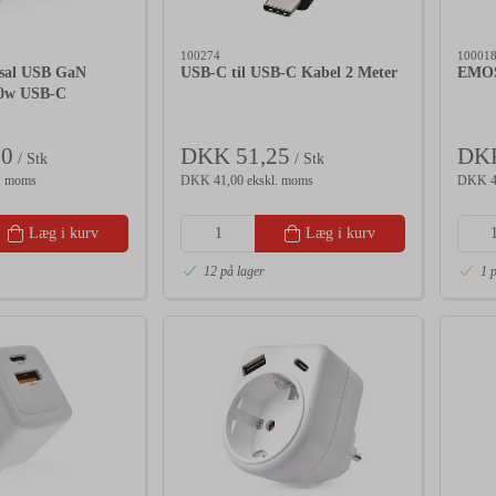
100274
10001
sal USB GaN
USB-C til USB-C Kabel 2 Meter
EMOS 
20w USB-C
00
DKK 51,25
DKK
/ Stk
/ Stk
. moms
DKK 41,00 ekskl. moms
DKK 46
Læg i kurv
Læg i kurv
12 på lager
1 