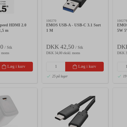
100270
10027
peed HDMI 2.0
EMOS USB-A - USB-C 3.1 Sort
EMOS
1,5 m
1 M
5W 5
00
DKK 42,50
DKK
/ Stk
/ Stk
. moms
DKK 34,00 ekskl. moms
DKK 36
Læg i kurv
Læg i kurv
25 på lager
19