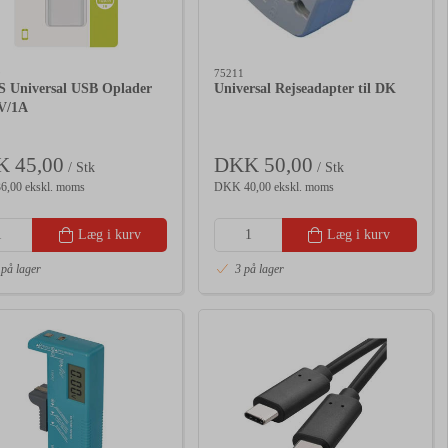
9
75211
 Universal USB Oplader
Universal Rejseadapter til DK
V/1A
 45,00
DKK 50,00
/ Stk
/ Stk
,00 ekskl. moms
DKK 40,00 ekskl. moms
Læg i kurv
Læg i kurv
 på lager
3 på lager