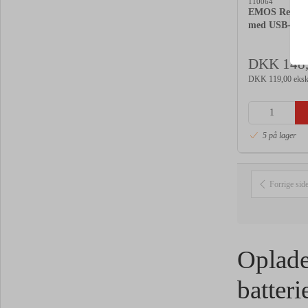
110064
EMOS Rejsead
med USB-C o
DKK 148
DKK 119,00 eksk
5 på lager
Forrige sid
Oplade
batteri