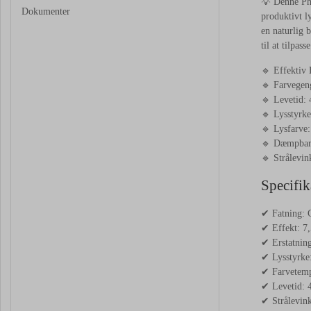
💡 Denne Phi
Dokumenter
produktivt l
en naturlig 
til at tilpass
🔹 Effektiv
🔹 Farvegen
🔹 Levetid: 
🔹 Lysstyrk
🔹 Lysfarve
🔹 Dæmpbar –
🔹 Strålevin
Specifik
✔ Fatning:
✔ Effekt: 7
✔ Erstatnin
✔ Lysstyrke
✔ Farvetemp
✔ Levetid: 
✔ Strålevink