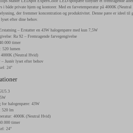
lips Master LEDspot ExpertColor LED-spotpære tilbyder et fremragende alternat
ys i både private hjem og kontorer. Med en farvetemperatur på 4000K (Neutral
belysning, der fremmer koncentration og produktivitet. Denne pære er ideel til 
e lyset efter dine behov.
 Erstatning – Erstatter en 43W halogenpære med kun 7,5W
givelse: Ra 92 – Fremragende farvegengivelse
40.000 timer
e: 520 lumen
: 4000K (Neutral Hvid)
 Justér lyset efter behov
kel: 24°
ationer
 GU5.3
,5W
g for halogenpære: 43W
: 520 lm
eratur: 4000K (Neutral Hvid)
40.000 timer
el: 24°