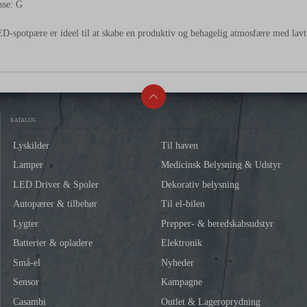
sse: G
-spotpære er ideel til at skabe en produktiv og behagelig atmosfære med lavt
KATALOG
Lyskilder
Til haven
Lamper
Medicinsk Belysning & Udstyr
LED Driver & Spoler
Dekorativ belysning
Autopærer & tilbehør
Til el-bilen
Lygter
Prepper- & beredskabsudstyr
Batterier & opladere
Elektronik
Små-el
Nyheder
Sensor
Kampagne
Casambi
Outlet & Lageroprydning