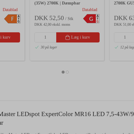
(35W) 2700K | Dæmpbar
2700K GU
Datablad
Datablad
A
DKK 52,50
DKK 63
A
G
F
/ Stk
G
G
DKK 42,00 ekskl. moms
DKK 51,00 e
i kurv
Læg i kurv
30 på lager
12 på lag
 Master LEDspot ExpertColor MR16 LED 7,5-43W/9
r