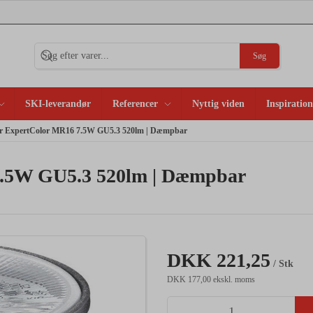
Søg
SKI-leverandør
Referencer
Nyttig viden
Inspiration
er ExpertColor MR16 7.5W GU5.3 520lm | Dæmpbar
 7.5W GU5.3 520lm | Dæmpbar
DKK 221,25
/ Stk
DKK 177,00 ekskl. moms