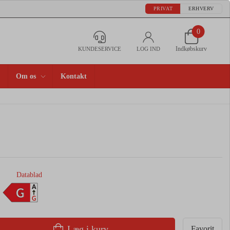
PRIVAT
ERHVERV
0
Indkøbskurv
KUNDESERVICE
LOG IND
Om os
Kontakt
Datablad
A
G
G
Læg i kurv
Favorit