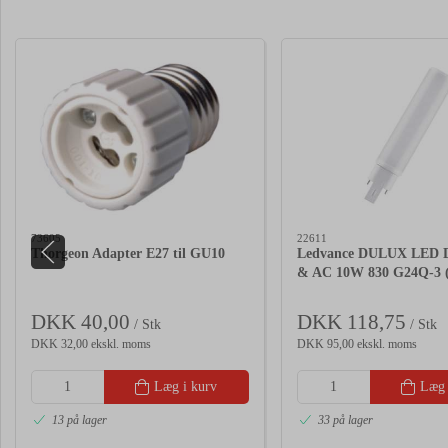
73605
22611
Thorgeon Adapter E27 til GU10
Ledvance DULUX LED 
& AC 10W 830 G24Q-3 (
DKK 40,00
DKK 118,75
/ Stk
/ Stk
DKK 32,00 ekskl. moms
DKK 95,00 ekskl. moms
Læg i kurv
Læg 
13 på lager
33 på lager