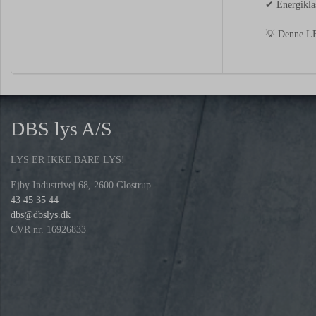
✔ Energikla
💡 Denne LED
DBS lys A/S
LYS ER IKKE BARE LYS!
Ejby Industrivej 68, 2600 Glostrup
43 45 35 44
dbs@dbslys.dk
CVR nr. 16926833