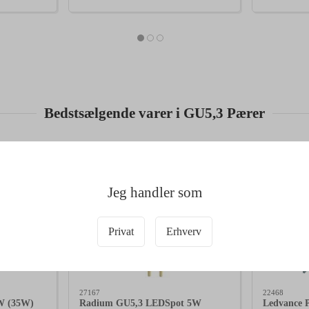
Bedstsælgende varer i GU5,3 Pærer
Jeg handler som
Privat
Erhverv
27167
22468
W (35W)
Radium GU5,3 LEDSpot 5W
Ledvance 