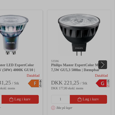
53596
ster LED ExpertColor
Philips Master ExpertColor MR16
W (50W) 4000K GU10 |
7,5W GU5,3 500lm | Dæmpbar
Datablad
Datablad
A
1,25
DKK 221,25
A
G
F
/ Stk
/ Stk
G
G
ekskl. moms
DKK 177,00 ekskl. moms
Læg i kurv
Læg i kurv
r
Ikke på lager