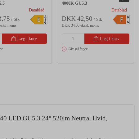
5.3
4000K GU5.3
Datablad
Datablad
,75
DKK 42,50
A
A
F
E
/ Stk
/ Stk
G
G
kskl. moms
DKK 34,00 ekskl. moms
Læg i kurv
Læg i kurv
er
Ikke på lager
40 LED GU5.3 24° 520lm Neutral Hvid,