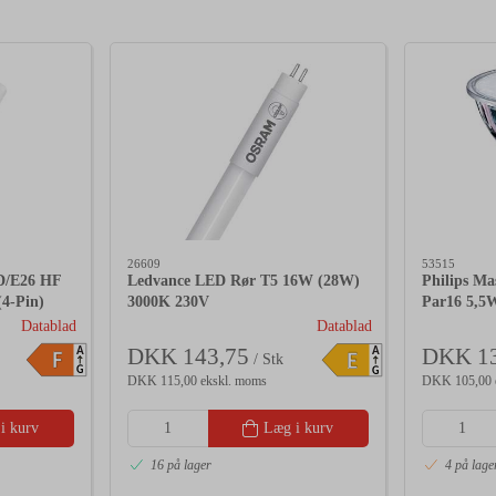
26609
53515
D/E26 HF
Ledvance LED Rør T5 16W (28W)
Philips Ma
4-Pin)
3000K 230V
Par16 5,5
Dæmpbar
Datablad
Datablad
DKK 143,75
DKK 13
A
A
F
E
/ Stk
G
G
DKK 115,00 ekskl. moms
DKK 105,00 
i kurv
Læg i kurv
16 på lager
4 på lage