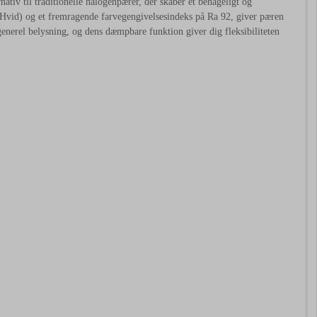
iv til traditionelle halogenpærer, der skaber et behageligt og
 Hvid) og et fremragende farvegengivelsesindeks på Ra 92, giver pæren
generel belysning, og dens dæmpbare funktion giver dig fleksibiliteten