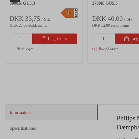
3000K GU5.3
2700K GU5.3
A
F
G
DKK 33,75
DKK 40,00
/ Stk
/ Stk
DKK 27,00 ekskl. moms
DKK 32,00 ekskl. moms
Læg i kurv
Læg 
20 på lager
Ikke på lager
Information
Philips
Dæmpba
Specifikationer