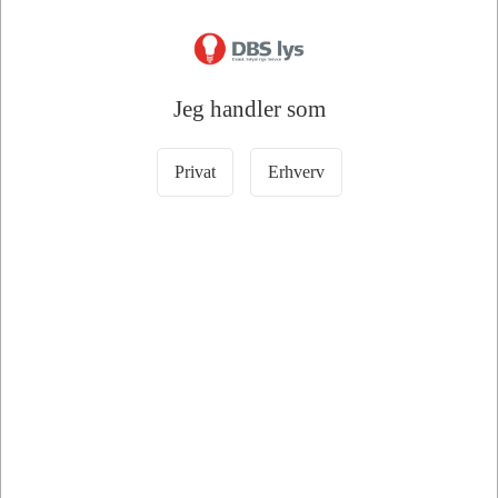
Datablad
Databl
A
DKK 25,00
DKK 25,00
G
F
/ Stk
/ Stk
G
DKK 20,00 ekskl. moms
DKK 20,00 ekskl. moms
Jeg handler som
Læg i kurv
Læg i kurv
23 på lager
49 på lager
Privat
Erhverv
Information
Specifikationer
Dokumenter
Philips MASTER Value LED Spot