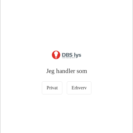
DKK 130,00
DKK 183,75
/ Pakke
/ Pakke
DKK 104,00 ekskl. moms
DKK 147,00 ekskl. moms
Læg i kurv
Læg i kurv
22 på lager
2 på lager
Jeg handler som
Privat
Erhverv
Information
Specifikationer
GP ReCyko 9V Batteri 200 mAh 8,4V |