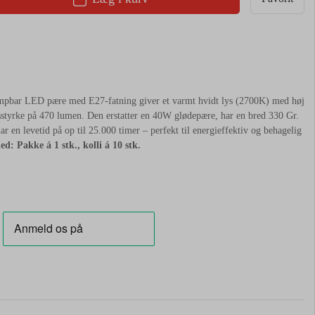
bar LED pære med E27-fatning giver et varmt hvidt lys (2700K) med høj
sstyrke på 470 lumen. Den erstatter en 40W glødepære, har en bred 330 Gr.
r en levetid på op til 25.000 timer – perfekt til energieffektiv og behagelig
ed: Pakke á 1 stk., kolli á 10 stk.