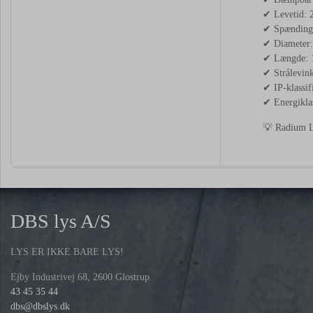
✔ Levetid: 
✔ Spænding
✔ Diameter
✔ Længde:
✔ Strålevink
✔ IP-klassif
✔ Energikla
💡 Radium LE
DBS lys A/S
LYS ER IKKE BARE LYS!
Ejby Industrivej 68, 2600 Glostrup
43 45 35 44
dbs@dbslys.dk