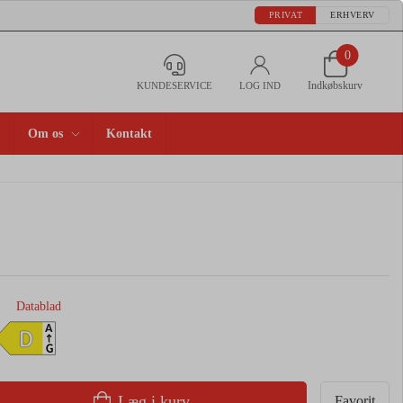
PRIVAT
ERHVERV
0
Indkøbskurv
KUNDESERVICE
LOG IND
Om os
Kontakt
Datablad
A
D
G
Læg i kurv
Favorit