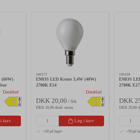
100175
100109
 (60W)
EMOS LED Krone 3,4W (40W)
EMOS LED
pbar
2700K E14
2700K E27
Datablad
Datablad
DKK 20,00
DKK 25
A
A
D
D
/ Stk
G
G
DKK 16,00 ekskl. moms
DKK 20,00 e
i kurv
Læg i kurv
+50 på lager
+50 på l