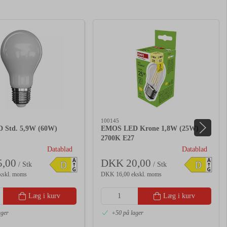
100145
 Std. 5,9W (60W)
EMOS LED Krone 1,8W (25W)
2700K E27
Datablad
Datablad
,00
DKK 20,00
A
A
D
D
/ Stk
/ Stk
G
G
kskl. moms
DKK 16,00 ekskl. moms
Læg i kurv
Læg i kurv
ager
+50 på lager