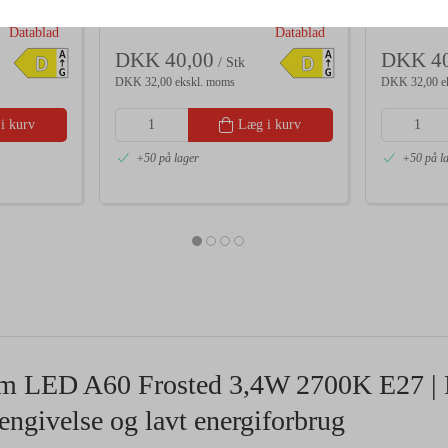
2700K E27
Ra90 2700
Datablad
Datablad
DKK 40,00
DKK 40
A
A
D
D
/ Stk
G
G
DKK 32,00 ekskl. moms
DKK 32,00 e
i kurv
Læg i kurv
+50 på lager
+50 på l
m LED A60 Frosted 3,4W 2700K E27 |
engivelse og lavt energiforbrug