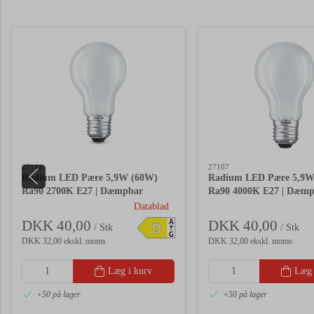
27111
27107
Radium LED Pære 5,9W (60W)
Radium LED Pære 5,9W
Ra90 2700K E27 | Dæmpbar
Ra90 4000K E27 | Dæm
Datablad
DKK 40,00
DKK 40,00
A
D
/ Stk
/ Stk
G
DKK 32,00 ekskl. moms
DKK 32,00 ekskl. moms
Læg i kurv
Læg 
+50 på lager
+50 på lager