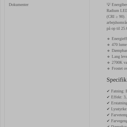
Dokumenter
💡 Energibe
Radium LED 
(CRI ≥ 90). 
arbejdsområd
på op til 25
🔹 Energief
🔹 470 lumen
🔹 Dæmpbar 
🔹 Lang leve
🔹 2700K var
🔹 Frostet o
Specifik
✔ Fatning: 
✔ Effekt: 3
✔ Erstatnin
✔ Lysstyrke
✔ Farvetemp
✔ Farvegeng
✔ Dæmpbar: