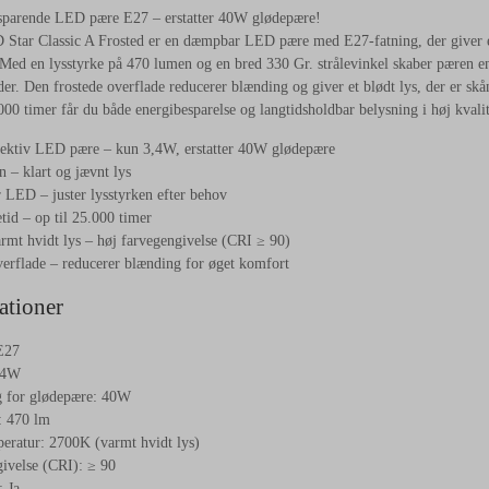
sparende LED pære E27 – erstatter 40W glødepære!
Star Classic A Frosted er en dæmpbar LED pære med E27-fatning, der giver e
Med en lysstyrke på 470 lumen og en bred 330 Gr. strålevinkel skaber pæren en 
er. Den frostede overflade reducerer blænding og giver et blødt lys, der er sk
.000 timer får du både energibesparelse og langtidsholdbar belysning i høj kvalit
fektiv LED pære – kun 3,4W, erstatter 40W glødepære
 – klart og jævnt lys
LED – juster lysstyrken efter behov
tid – op til 25.000 timer
mt hvidt lys – høj farvegengivelse (CRI ≥ 90)
verflade – reducerer blænding for øget komfort
ationer
E27
,4W
g for glødepære: 40W
: 470 lm
eratur: 2700K (varmt hvidt lys)
ivelse (CRI): ≥ 90
 Ja