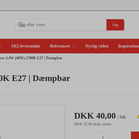
Søg
SKI-leverandør
Referencer
Nyttig viden
Inspiration
re 3,4W (40W) 2700K E27 | Dæmpbar
0K E27 | Dæmpbar
DKK 40,00
/ Stk
DKK 32,00 ekskl. moms