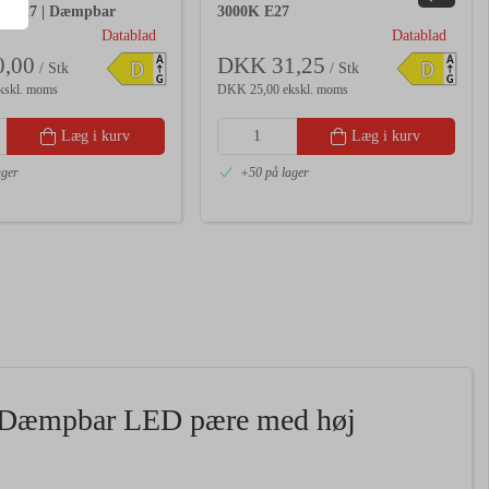
K E27 | Dæmpbar
3000K E27
Datablad
Datablad
,00
DKK 31,25
A
A
D
D
/ Stk
/ Stk
G
G
kskl. moms
DKK 25,00 ekskl. moms
Læg i kurv
Læg i kurv
ager
+50 på lager
 Dæmpbar LED pære med høj