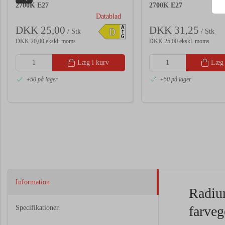
2700K E27
2700K E27
Datablad
DKK 25,00
DKK 31,25
A
D
/ Stk
/ Stk
G
DKK 20,00 ekskl. moms
DKK 25,00 ekskl. moms
Læg i kurv
Læg 
+50 på lager
+50 på lager
Information
Radiu
farveg
Specifikationer