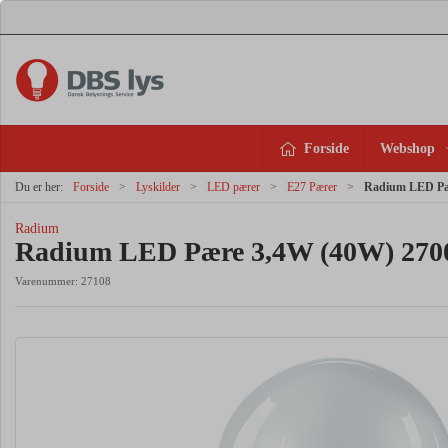
Forside
Webshop
Du er her:
Forside
Lyskilder
LED pærer
E27 Pærer
Radium LED Pæ
Radium
Radium LED Pære 3,4W (40W) 270
Varenummer:
27108