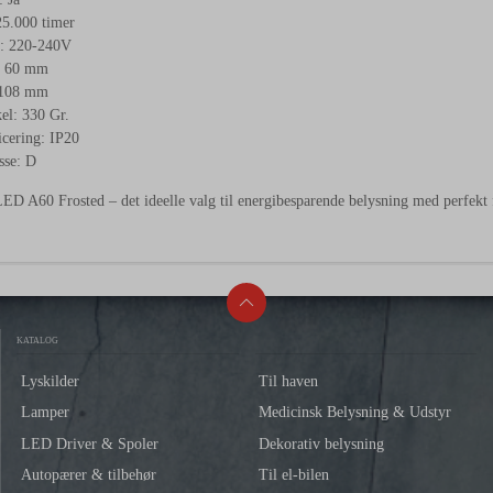
25.000 timer
: 220-240V
: 60 mm
 108 mm
el: 330 Gr.
icering: IP20
sse: D
D A60 Frosted – det ideelle valg til energibesparende belysning med perfekt 
KATALOG
Lyskilder
Til haven
Lamper
Medicinsk Belysning & Udstyr
LED Driver & Spoler
Dekorativ belysning
Autopærer & tilbehør
Til el-bilen