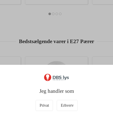
Bedstsælgende varer i E27 Pærer
Jeg handler som
Privat
Erhverv
27118
27111
(75W)
Radium LED Pære 10,5W (100W)
Radium L