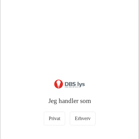
+50 på lager
+50 på lager
Information
Specifikationer
Raver Ultra Alkaline AAA Batterier
Jeg handler som
1,5V | 8-Pak
Privat
Erhverv
💡
Raver Ultra Alkaline AAA batterier leverer stabil 1,5V strøm
og lang driftstid til hverdagens elektroniske enheder.
Raver Ultra Alkaline AAA batterier er udviklet til driftssikker og