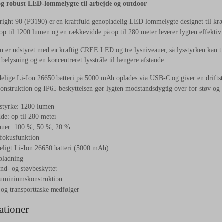
og robust LED-lommelygte til arbejde og outdoor
ight 90 (P3190) er en kraftfuld genopladelig LED lommelygte designet til k
 op til 1200 lumen og en rækkevidde på op til 280 meter leverer lygten effektiv 
er udstyret med en kraftig CREE LED og tre lysniveauer, så lysstyrken kan til
belysning og en koncentreret lysstråle til længere afstande.
elige Li-Ion 26650 batteri på 5000 mAh oplades via USB-C og giver en driftsti
nstruktion og IP65-beskyttelsen gør lygten modstandsdygtig over for støv og v
sstyrke: 1200 lumen
e: op til 280 meter
eauer: 100 %, 50 %, 20 %
 fokusfunktion
eligt Li-Ion 26650 batteri (5000 mAh)
pladning
nd- og støvbeskyttet
luminiumskonstruktion
og transporttaske medfølger
ationer