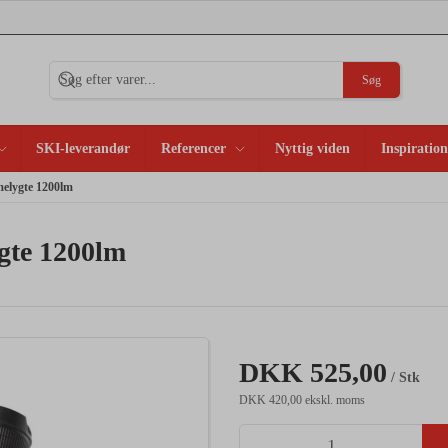
Søg
SKI-leverandør
Referencer
Nyttig viden
Inspiration
elygte 1200lm
gte 1200lm
DKK 525,00
/ Stk
DKK 420,00 ekskl. moms