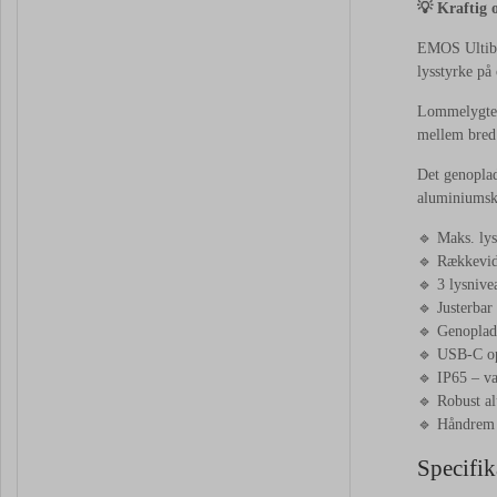
💡 Kraftig 
EMOS Ultibr
lysstyrke på
Lommelygten 
mellem bred 
Det genoplad
aluminiumsko
🔹 Maks. ly
🔹 Rækkevidd
🔹 3 lysniv
🔹 Justerbar
🔹 Genoplad
🔹 USB-C o
🔹 IP65 – va
🔹 Robust a
🔹 Håndrem 
Specifik