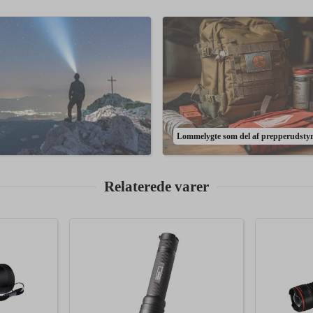
Lommelygte som del af prepperudsty
Relaterede varer