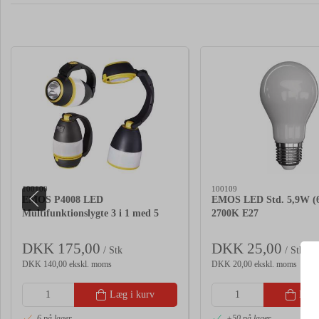
100100
100109
EMOS P4008 LED
EMOS LED Std. 5,9W (
Multifunktionslygte 3 i 1 med 5
2700K E27
lysindstillinger
DKK 175,00
DKK 25,00
/ Stk
/ Stk
DKK 140,00 ekskl. moms
DKK 20,00 ekskl. moms
Læg i kurv
Læg 
6 på lager
+50 på lager