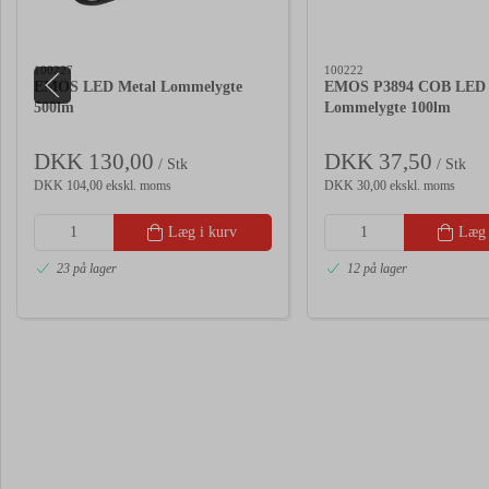
100227
100222
EMOS LED Metal Lommelygte
EMOS P3894 COB LED
500lm
Lommelygte 100lm
DKK 130,00
DKK 37,50
/ Stk
/ Stk
DKK 104,00 ekskl. moms
DKK 30,00 ekskl. moms
Læg i kurv
Læg 
23 på lager
12 på lager