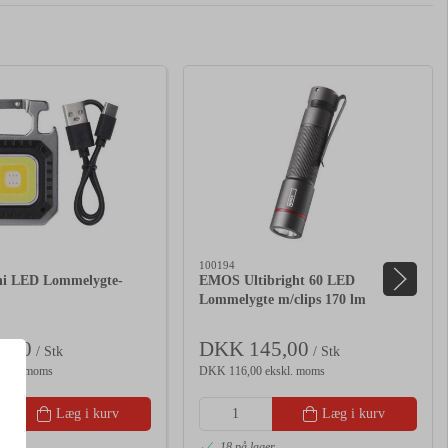
100194
i LED Lommelygte-
EMOS Ultibright 60 LED
Lommelygte m/clips 170 lm
,00
DKK 145,00
/ Stk
/ Stk
kskl. moms
DKK 116,00 ekskl. moms
Læg i kurv
Læg i kurv
ager
18 på lager