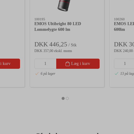
100195
100260
EMOS Ultibright 80 LED
EMOS LED
Lommelygte 600 lm
600lm
DKK 446,25
DKK 30
/ Stk
DKK 357,00 ekskl. moms
DKK 240,00 
i kurv
Læg i kurv
6 på lager
13 på lag