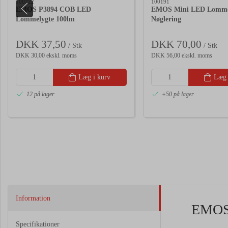
100222
100191
EMOS P3894 COB LED
EMOS Mini LED Lomme
Lommelygte 100lm
Nøglering
DKK 37,50
DKK 70,00
/ Stk
/ Stk
DKK 30,00 ekskl. moms
DKK 56,00 ekskl. moms
Læg i kurv
Læg 
12 på lager
+50 på lager
Information
EMOS 
Specifikationer