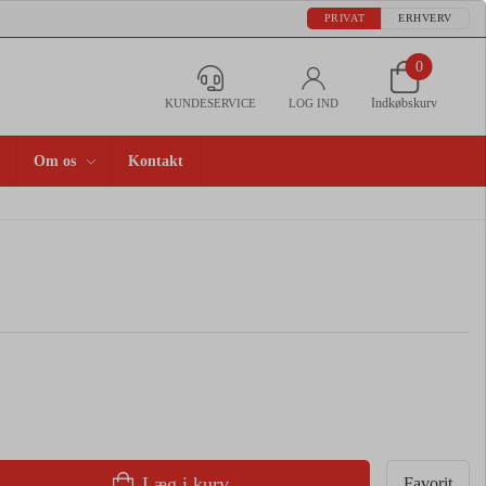
PRIVAT
ERHVERV
0
Indkøbskurv
KUNDESERVICE
LOG IND
Om os
Kontakt
Læg i kurv
Favorit