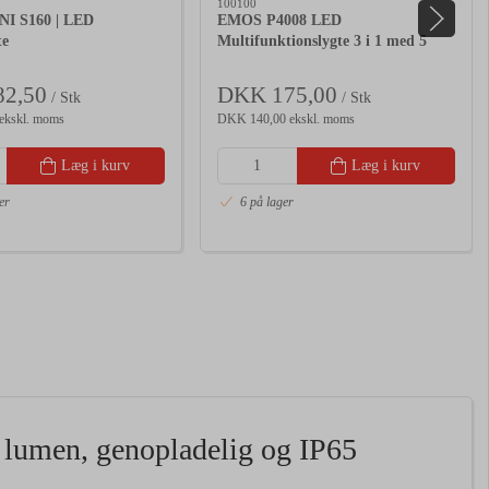
100100
I S160 | LED
EMOS P4008 LED
te
Multifunktionslygte 3 i 1 med 5
lysindstillinger
2,50
DKK 175,00
/ Stk
/ Stk
ekskl. moms
DKK 140,00 ekskl. moms
Læg i kurv
Læg i kurv
er
6 på lager
lumen, genopladelig og IP65