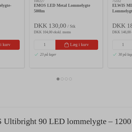
100227
75332
lygte-
EMOS LED Metal Lommelygte
ELWIS MIN
500lm
Lommelyg
DKK 130,00
DKK 18
/ Stk
DKK 104,00 ekskl. moms
DKK 146,00 
i kurv
Læg i kurv
23 på lager
30 på lag
Ultibright 90 LED lommelygte – 1200 