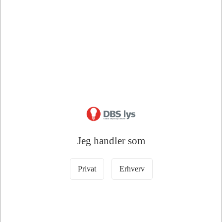
Bedstsælgende varer i Lommelygter
Jeg handler som
Privat
Erhverv
100222
100191
EMOS P3894 COB LED
EMOS Mini LED
Lommelygte 100lm
Lommelygte- Nøglering