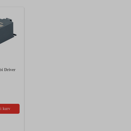
bi Driver
i kurv