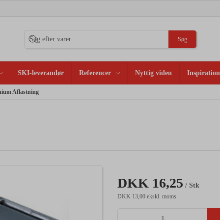
Søg
SKI-leverandør
Referencer
Nyttig viden
Inspiration
nium Aflastning
DKK 16,25
/ Stk
DKK 13,00 ekskl. moms