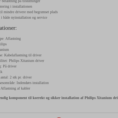
 belastning på tilslutninger
ring i installationen
til mindre drivere med begrænset plads
i både nyinstallation og service
ationer:
pe: Aflastning
ilips
tanium
: Kabelaflastning til driver
itet: Philips Xitanium driver
: På driver
tk
ntal: 2 stk pr. driver
sområde: Indendørs installation
Aflastning af kabler
ndig komponent til korrekt og sikker installation af Philips Xitanium dri