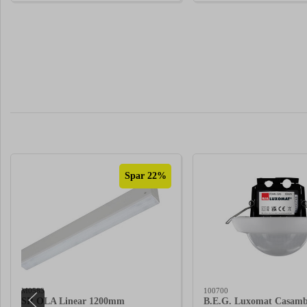
Spar 22%
M0583
100700
SR OLA Linear 1200mm
B.E.G. Luxomat Casamb