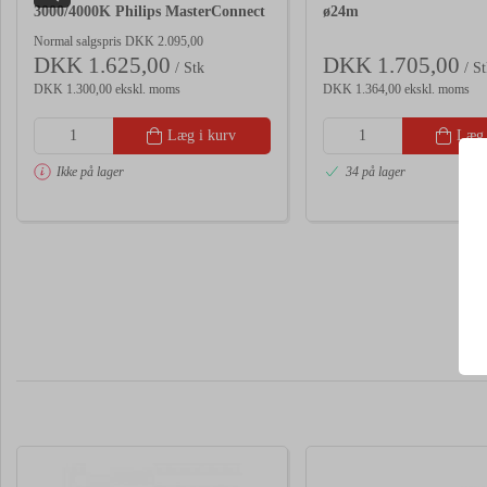
3000/4000K Philips MasterConnect
ø24m
Normal salgspris DKK 2.095,00
DKK 1.625,00
DKK 1.705,00
/ Stk
/ St
DKK 1.300,00 ekskl. moms
DKK 1.364,00 ekskl. moms
Læg i kurv
Læg 
Ikke på lager
34 på lager