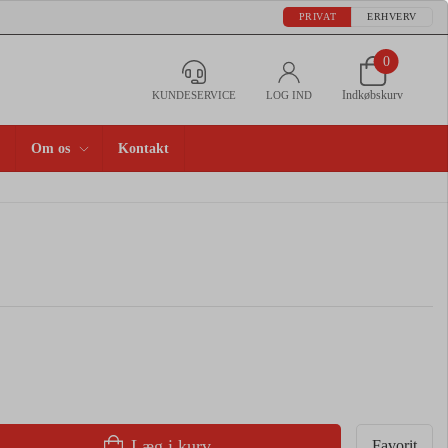
PRIVAT
ERHVERV
0
Indkøbskurv
KUNDESERVICE
LOG IND
Om os
Kontakt
Læg i kurv
Favorit