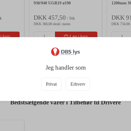
930/940 UGR19 ø190
1200mm M
DKK 457,50
DKK 91
k
/ Stk
DKK 366,00 ekskl. moms
DKK 734,00 
i kurv
Læg i kurv
5 på lager
Forventet
Jeg handler som
Privat
Erhverv
Bedstsælgende varer i Tilbehør til Drivere