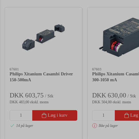
67601
67603
Philips Xitanium Casambi Driver
Philips Xitanium Casam
150-500mA
300-1050 mA
DKK 603,75
DKK 630,00
/ Stk
/ Stk
DKK 483,00 ekskl. moms
DKK 504,00 ekskl. moms
Læg i kurv
Læg 
14 på lager
Ikke på lager