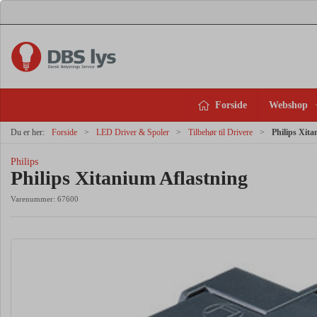
Forside
Webshop
Du er her:
Forside
LED Driver & Spoler
Tilbehør til Drivere
Philips Xita
Philips
Philips Xitanium Aflastning
Varenummer:
67600