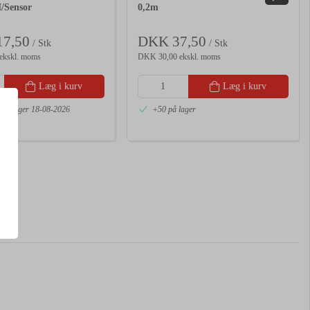
/Sensor
0,2m
7,50
DKK 37,50
/ Stk
/ Stk
ekskl. moms
DKK 30,00 ekskl. moms
Læg i kurv
Læg i kurv
 på lager 18-08-2026
+50 på lager