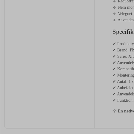
🔹 Reducerer
🔹 Nem monte
🔹 Velegnet 
🔹 Anvendes 
Specifik
✔ Produktty
✔ Brand: Ph
✔ Serie: Xi
✔ Anvendelse
✔ Kompatibil
✔ Montering
✔ Antal: 1 s
✔ Anbefalet a
✔ Anvendelse
✔ Funktion: 
💡
En nødve