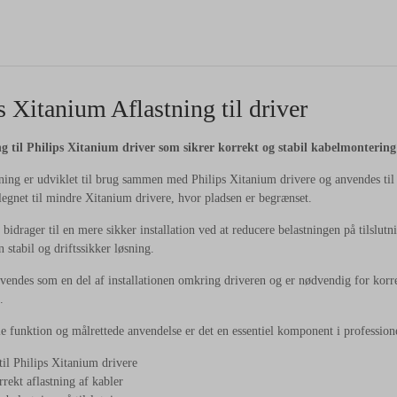
s Xitanium Aflastning til driver
ng til Philips Xitanium driver som sikrer korrekt og stabil kabelmontering
ning er udviklet til brug sammen med Philips Xitanium drivere og anvendes til at
elegnet til mindre Xitanium drivere, hvor pladsen er begrænset.
bidrager til en mere sikker installation ved at reducere belastningen på tilslutni
 stabil og driftssikker løsning.
vendes som en del af installationen omkring driveren og er nødvendig for korre
.
e funktion og målrettede anvendelse er det en essentiel komponent i professione
til Philips Xitanium drivere
rrekt aflastning af kabler