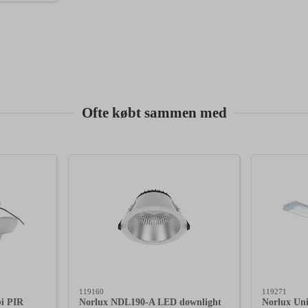
Ofte købt sammen med
119160
119271
i PIR
Norlux NDL190-A LED downlight
Norlux Un