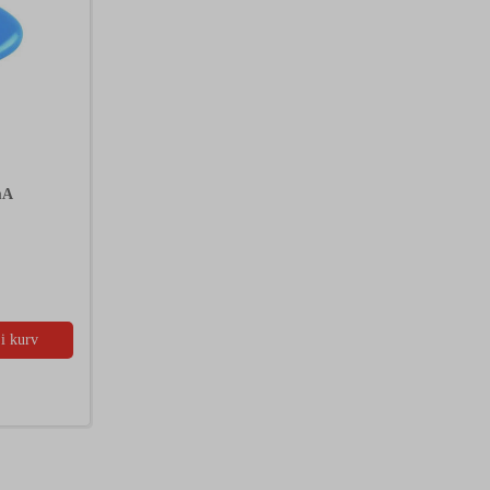
mA
i kurv