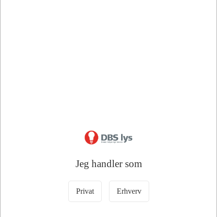
Bedstsælgende varer i Tangent/afdækning
Jeg handler som
76462
76459
FUGA heltangent hvid
FUGA halvtangent hvid
(gammel type)
(gammel type)
Privat
Erhverv
DKK 22,50
DKK 13,75
/ Stk
/ Stk