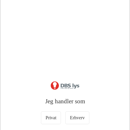
Bedstsælgende varer i Tangent/afdækning
Jeg handler som
78372
76462
Niko Tangent Enkelt/Tryk
FUGA heltangent hvid
Privat
Erhverv
Stor Inkl. Bag Plade
(gammel type)