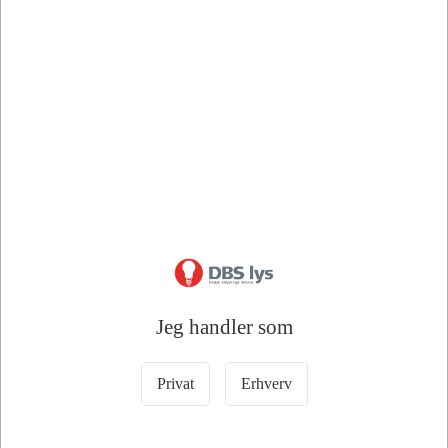
Bedstsælgende varer i Stikpropper,
forlængerled og CEE
Jeg handler som
76153
76154
E-Line Stikprop Rund Med
Stikprop uden jord – Flad,
Privat
Erhverv
Jord – Hvid
Hvid
DKK 15,00
DKK 17,50
/ Stk
/ Stk