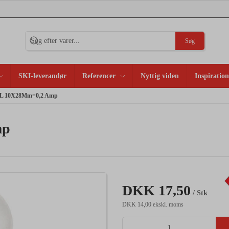
Søg
SKI-leverandør
Referencer
Nyttig viden
Inspiration
SL 10X28Mm=0,2 Amp
mp
DKK 17,50
/ Stk
DKK 14,00 ekskl. moms