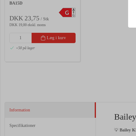
BA15D
A
G
G
DKK 23,75
/ Stk
DKK 19,00 ekskl. moms
Læg i kurv
+50 på lager
Information
Baile
Specifikationer
💡
Bailey K