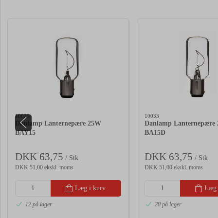
10029
10033
Danlamp Lanternepære 25W
Danlamp Lanternepære
BAY15
BA15D
DKK 63,75
DKK 63,75
/ Stk
/ Stk
DKK 51,00 ekskl. moms
DKK 51,00 ekskl. moms
Læg i kurv
Læg 
12 på lager
20 på lager