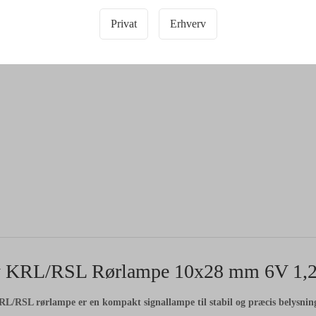
Privat
Erhverv
y KRL/RSL Rørlampe 10x28 mm 6V 1,
RL/RSL rørlampe er en kompakt signallampe til stabil og præcis belysning 