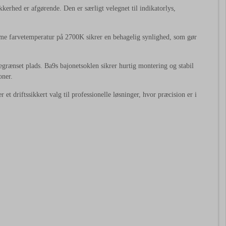
kerhed er afgørende. Den er særligt velegnet til indikatorlys,
rme farvetemperatur på 2700K sikrer en behagelig synlighed, som gør
grænset plads. Ba9s bajonetsoklen sikrer hurtig montering og stabil
oner.
t driftssikkert valg til professionelle løsninger, hvor præcision er i