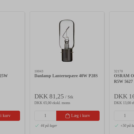
10043
32170
 25W
Danlamp Lanternepære 40W P28S
OSRAM O
R5W 5627
DKK 81,25
DKK 16
/ Stk
DKK 65,00 ekskl. moms
DKK 13,00 e
i kurv
Læg i kurv
44 på lager
+50 på l