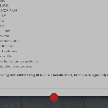
iley
RL/RSL
T10X28 BA9S
: 6V
,2W
a9s
: 10 mm
 28 mm
eratur: 2700K
2000 timer
: Glødepære
ype: Klar
: Indikation og signalering
ktivitet: Ikke påkrævet
t og driftssikkert valg til tekniske installationer, hvor præcis signalbel
KATALOG