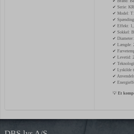
✔ Brand: Ba
✔ Serie: K
✔ Model: 
✔ Spænding
✔ Effekt: 1
✔ Sokkel: B
✔ Diameter
✔ Længde:
✔ Farvetemp
✔ Levetid: 
✔ Teknologi
✔ Lyskilde t
✔ Anvendelse
✔ Energieffe
💡
Et kompak
DBS lys A/S