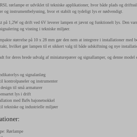
SL rørlampe er udviklet til tekniske applikationer, hvor både plads og driftssik
er og instrumentbelysning, hvor et stabilt og tydeligt lys er nødvendigt.
t på 1,2W og drift ved 6V leverer lampen et jævnt og funktionelt lys. Den va
 signalering og visning i tekniske miljøer.
akte størrelse på 10 x 28 mm gør den nem at integrere i installationer med be
takt, hvilket gør lampen til et sikkert valg til både udskiftning og nye installati
ndt for deres brede udvalg af miniaturepærer og signallamper, og denne model er e
indikatorlys og signalanlæg
til kontrolpaneler og instrumenter
design til små armaturer
ensartet lys i drift
llation med Ba9s bajonetsokkel
il tekniske og industrielle miljøer
ationer:
pe: Rørlampe