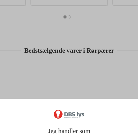
Bedstsælgende varer i Rørpærer
Jeg handler som