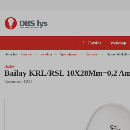
Forside
Webshop
Du er her:
Forside
Lyskilder
Specialpærer
Rørpærer
Bailay KRL/R
Bailey
Bailay KRL/RSL 10X28Mm=0,2 A
Varenummer:
83531