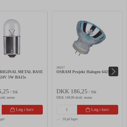
36057
RIGINAL METAL BASE
OSRAM Projekt Halogen 64255
 24V 5W BA15s
,25
DKK 186,25
/ Stk
/ Stk
kskl. moms
DKK 149,00 ekskl. moms
Læg i kurv
Læg i kurv
ager
10 på lager