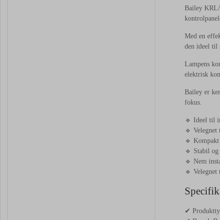
Bailey KRL/R
kontrolpanel
Med en effek
den ideel til
Lampens komp
elektrisk kon
Bailey er ke
fokus.
🔹 Ideel til 
🔹 Velegnet 
🔹 Kompakt 
🔹 Stabil og 
🔹 Nem insta
🔹 Velegnet t
Specifik
✔ Produktty