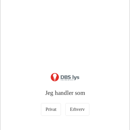
Bedstsælgende varer i Plafond Lamper
Jeg handler som
Privat
Erhverv
100407
110097
Robus Golf LED Plafond
EMOS TIVI LED Plafond