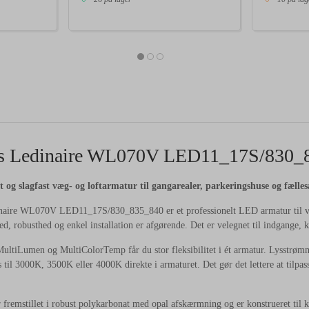
ps Ledinaire WL070V LED11_17S/830_
t og slagfast væg- og loftarmatur til gangarealer, parkeringshuse og fælles
naire WL070V LED11_17S/830_835_840 er et professionelt LED armatur til væg-
ed, robusthed og enkel installation er afgørende. Det er velegnet til indgange, k
MultiLumen og MultiColorTemp får du stor fleksibilitet i ét armatur. Lysstr
s til 3000K, 3500K eller 4000K direkte i armaturet. Det gør det lettere at tilpa
 fremstillet i robust polykarbonat med opal afskærmning og er konstrueret ti