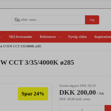
Søg
SKI-leverandør
Referencer
Nyttig viden
Inspiration
ond 17/11W CCT 3/35/4000K ø285
11W CCT 3/35/4000K ø285
Normal salgspris DKK 262,50
DKK 200,00
Spar 24%
/ Stk
DKK 160,00 ekskl. moms