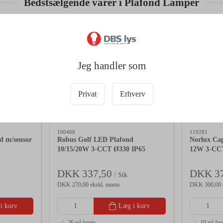
Bedstsælgende varer i Plafond Lamper
Jeg handler som
Privat
Erhverv
100408
119281
 m/sensor
Robus Golf LED Plafond
Norlux Ca
10/15/20W 3-CCT Ø330 IP65
12W 3-CC
DKK 337,50
DKK 37
/ Stk
DKK 270,00 ekskl. moms
DKK 300,00 
i kurv
Læg i kurv
26 på lager
10 på lag