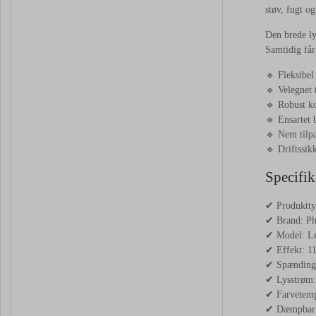
støv, fugt og
Den brede ly
Samtidig får 
🔹 Fleksibel 
🔹 Velegnet 
🔹 Robust ko
🔹 Ensartet 
🔹 Nem tilpa
🔹 Driftssik
Specifik
✔ Produktty
✔ Brand: Ph
✔ Model: L
✔ Effekt: 1
✔ Spænding
✔ Lysstrøm:
✔ Farvetemp
✔ Dæmpbar: