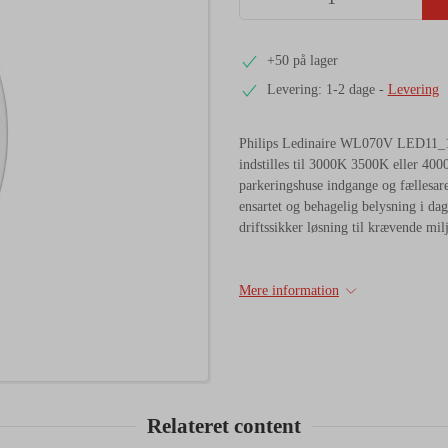
+50 på lager
Levering: 1-2 dage
-
Levering
Philips Ledinaire WL070V LED11_17
indstilles til 3000K 3500K eller 400
parkeringshuse indgange og fællesarea
ensartet og behagelig belysning i da
driftssikker løsning til krævende milj
Mere information
Relateret content