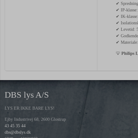
✔ Sprednings
✔ IP-klasse:
✔ IK-klasse
✔ Isolations
✔ Levetid: 5
✔ Godkende
✔ Materiale
💡
Philips L
DBS lys A/S
LYS ER IKKE BARE LYS!
Ejby Industrivej 68, 2600 Glostrup
43 45 35 44
dbs@dbslys.dk