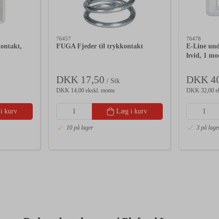
76457
76478
kontakt,
FUGA Fjeder til trykkontakt
E-Line und
hvid, 1 mo
DKK 17,50
DKK 40
/ Stk
DKK 14,00 ekskl. moms
DKK 32,00 e
i kurv
Læg i kurv
10 på lager
3 på lage