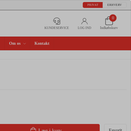
PRIVAT
ERHVERV
0
Indkøbskurv
KUNDESERVICE
LOG IND
Om os
Kontakt
Læg i kurv
Favorit