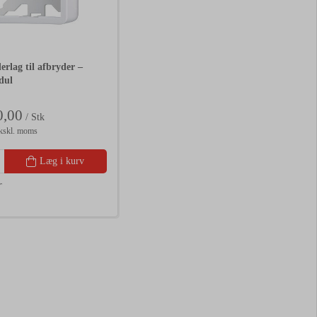
erlag til afbryder –
dul
,00
/ Stk
kskl. moms
Læg i kurv
r