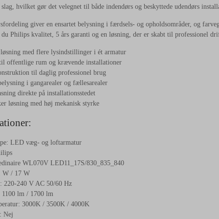
 slag, hvilket gør det velegnet til både indendørs og beskyttede udendørs install
sfordeling giver en ensartet belysning i færdsels- og opholdsområder, og farvege
du Philips kvalitet, 5 års garanti og en løsning, der er skabt til professionel dri
løsning med flere lysindstillinger i ét armatur
til offentlige rum og krævende installationer
nstruktion til daglig professionel brug
belysning i gangarealer og fællesarealer
sning direkte på installationsstedet
ker løsning med høj mekanisk styrke
ationer:
pe: LED væg- og loftarmatur
ilips
edinaire WL070V LED11_17S/830_835_840
1 W / 17 W
: 220-240 V AC 50/60 Hz
 1100 lm / 1700 lm
eratur: 3000K / 3500K / 4000K
 Nej