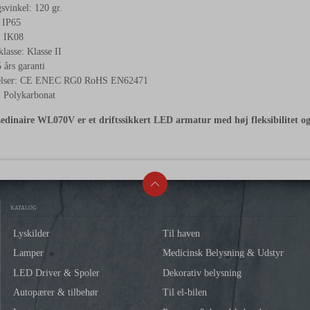
vinkel: 120 gr.
 IP65
: IK08
klasse: Klasse II
 års garanti
lser: CE ENEC RG0 RoHS EN62471
: Polykarbonat
edinaire WL070V er et driftssikkert LED armatur med høj fleksibilitet og ro
KATALOG
Lyskilder
Til haven
Lamper
Medicinsk Belysning & Udstyr
LED Driver & Spoler
Dekorativ belysning
Autopærer & tilbehør
Til el-bilen