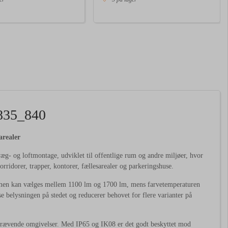
835_840
arealer
 og loftmontage, udviklet til offentlige rum og andre miljøer, hvor
orridorer, trapper, kontorer, fællesarealer og parkeringshuse.
ømmen kan vælges mellem 1100 lm og 1700 lm, mens farvetemperaturen
sse belysningen på stedet og reducerer behovet for flere varianter på
l krævende omgivelser. Med IP65 og IK08 er det godt beskyttet mod