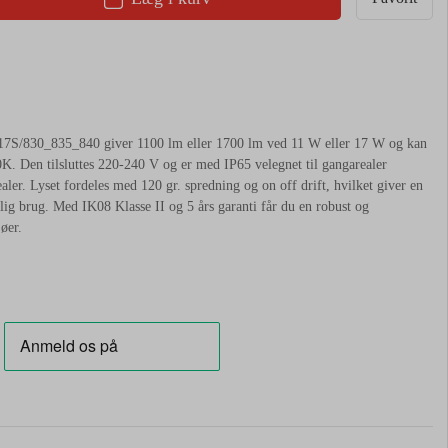
S/830_835_840 giver 1100 lm eller 1700 lm ved 11 W eller 17 W og kan
0K. Den tilsluttes 220-240 V og er med IP65 velegnet til gangarealer
ler. Lyset fordeles med 120 gr. spredning og on off drift, hvilket giver en
glig brug. Med IK08 Klasse II og 5 års garanti får du en robust og
øer.