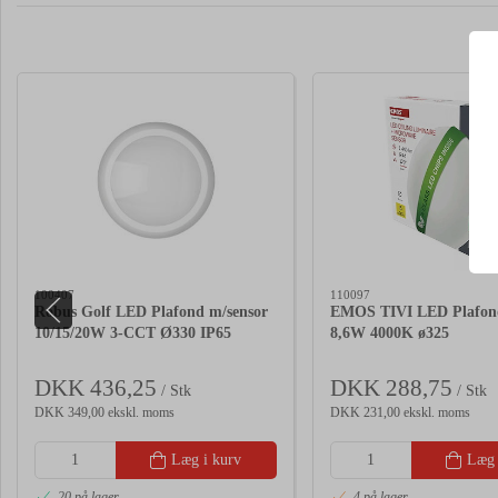
100407
110097
Robus Golf LED Plafond m/sensor
EMOS TIVI LED Plafond
10/15/20W 3-CCT Ø330 IP65
8,6W 4000K ø325
DKK 436,25
DKK 288,75
/ Stk
/ Stk
DKK 349,00 ekskl. moms
DKK 231,00 ekskl. moms
Læg i kurv
Læg 
20 på lager
4 på lager