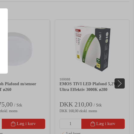
100088
ph Plafond m/sensor
EMOS TIVI LED Plafond 5,2W
T ø260
Ultra Effektiv 3000K ø280
5,00
DKK 210,00
/ Stk
/ Stk
ekskl. moms
DKK 168,00 ekskl. moms
Læg i kurv
Læg i kurv
er
5 på lager