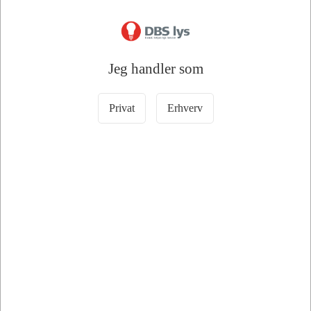
Jeg handler som
Privat
Erhverv
Information
Specifikationer
Dokumenter
EMOS Ovnpære 15W 230V E14 300
gr.
💡
Ovnpære til ovn og højtemperaturmiljøer giver et stabilt og
varmebestandigt lys
EMOS ovnpære er udviklet til brug i ovne, komfurer og andre
installationer, hvor der stilles høje krav til temperaturbestandighed.
Med en varmebestandighed op til 300 gr. er den designet til at