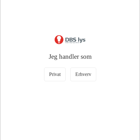
Jeg handler som
Information
Specifikationer
Privat
Erhverv
--- BEGRÆNSET ANTAL, KUN SÅ LÆNGE LAGER HAVES
---
OSRAM
ORIGINAL
PLASTIC
MF
BASE
2741MFX
24V
1W
BX8.5d
💡
OEM
signallampe
til
instrument-
og
kontaktbelysning
i
24V
køretøjer.
OSRAM
ORIGINAL
PLASTIC
MF
BASE
2741MFX
er
en