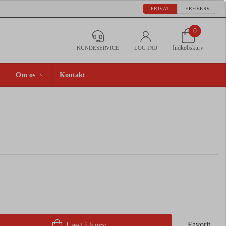
PRIVAT
ERHVERV
0
Indkøbskurv
KUNDESERVICE
LOG IND
Om os
Kontakt
Læg i kurv
Favorit