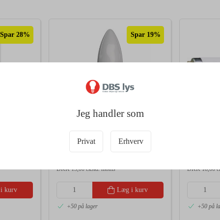
Spar 28%
Spar 19%
Jeg handler som
100147
55371
Comfort
EMOS LED Kerte 3,4W (40W)
Philips M
2700K E14
36W/865 L
Privat
Erhverv
Datablad
Normal salgspris DKK 20,00
Normal salgs
DKK 16,25
DKK 
A
D
/ Stk
Fra
G
DKK 13,00 ekskl. moms
DKK 18,00 e
i kurv
Læg i kurv
+50 på lager
+50 på l