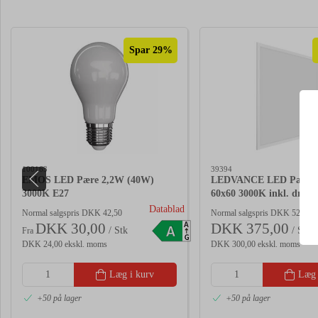
Spar 29%
100163
39394
EMOS LED Pære 2,2W (40W)
LEDVANCE LED Panel 
3000K E27
60x60 3000K inkl. driver
Datablad
Normal salgspris DKK 42,50
Normal salgspris DKK 523,75
DKK 30,00
DKK 375,00
A
A
/ Stk
/ Stk
Fra
G
DKK 24,00 ekskl. moms
DKK 300,00 ekskl. moms
Læg i kurv
Læg 
+50 på lager
+50 på lager