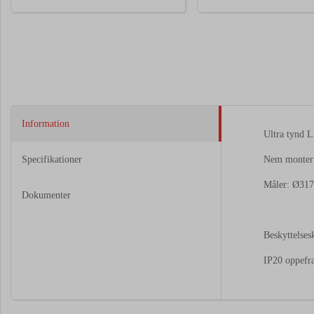
Information
Ultra tynd L
Specifikationer
Nem monteri
Måler: Ø31
Dokumenter
Beskyttelsesk
IP20 oppefra