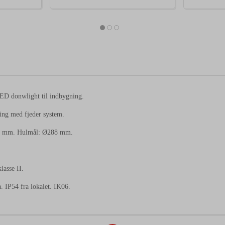
ED donwlight til indbygning.
ng med fjeder system.
7 mm. Hulmål: Ø288 mm.
lasse II.
. IP54 fra lokalet. IK06.