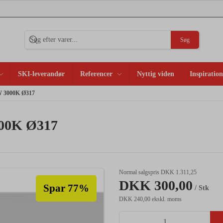
Søg
SKI-leverandør
Referencer
Nyttig viden
Inspiration
W 3000K Ø317
000K Ø317
Normal salgspris DKK 1.311,25
DKK 300,00
Spar 77%
/ Stk
DKK 240,00 ekskl. moms