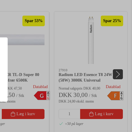
Spar 53%
Spar 25%
27910
ASTER TL-D Super 80
Radium LED Essence T8 24W
ysstofrør 6500K
(58W) 3000K Universal
Datablad
Datablad
pris DKK 47,50
Normal salgspris DKK 40,00
A
22,50
DKK 30,00
A
G
F
/ Stk
/ Stk
G
G
kskl. moms
DKK 24,00 ekskl. moms
Læg i kurv
Læg i kurv
ager
+50 på lager