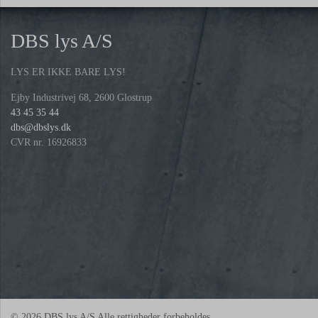
DBS lys A/S
LYS ER IKKE BARE LYS!
Ejby Industrivej 68, 2600 Glostrup
43 45 35 44
dbs@dbslys.dk
CVR nr. 16926833
© 2026 DBS lys A/S Alle rettigheder forbeholdes