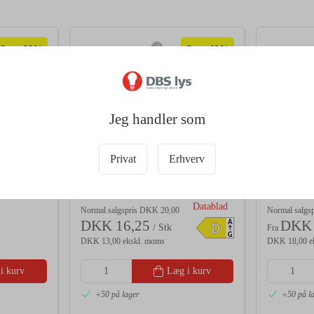
Spar 28%
Spar 19%
Jeg handler som
Privat
Erhverv
100147
55371
Comfort
EMOS LED Kerte 3,4W (40W)
Philips M
2700K E14
36W/865 L
Datablad
Normal salgspris DKK 20,00
Normal salgs
DKK 16,25
DKK 
A
D
/ Stk
Fra
G
DKK 13,00 ekskl. moms
DKK 18,00 e
i kurv
Læg i kurv
+50 på lager
+50 på l