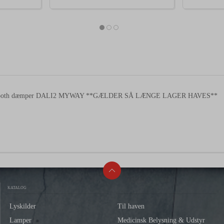
etooth dæmper DALI2 MYWAY **GÆLDER SÅ LÆNGE LAGER HAVES**
KATALOG
Lyskilder
Til haven
Lamper
Medicinsk Belysning & Udstyr