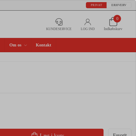
PRIVAT
ERHVERV
0
Indkøbskurv
KUNDESERVICE
LOG IND
Om os
Kontakt
Læg i kurv
Favorit