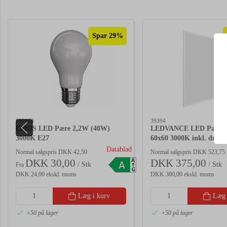
Spar 29%
100163
39394
EMOS LED Pære 2,2W (40W)
LEDVANCE LED Panel 
3000K E27
60x60 3000K inkl. driver
Datablad
Normal salgspris DKK 42,50
Normal salgspris DKK 523,75
DKK 30,00
DKK 375,00
A
A
/ Stk
/ Stk
Fra
G
DKK 24,00 ekskl. moms
DKK 300,00 ekskl. moms
Læg i kurv
Læg 
+50 på lager
+50 på lager