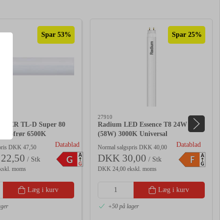
Spar 53%
Spar 25%
27910
ASTER TL-D Super 80
Radium LED Essence T8 24W
ysstofrør 6500K
(58W) 3000K Universal
Datablad
Datablad
pris DKK 47,50
Normal salgspris DKK 40,00
A
22,50
DKK 30,00
A
G
F
/ Stk
/ Stk
G
G
kskl. moms
DKK 24,00 ekskl. moms
Læg i kurv
Læg i kurv
ager
+50 på lager