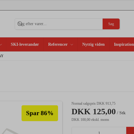
Søg
SKI-leverandør
Referencer
Nyttig viden
Inspiration
AY
Normal salgspris DKK 913,75
DKK 125,00
Spar 86%
/ Stk
DKK 100,00 ekskl. moms