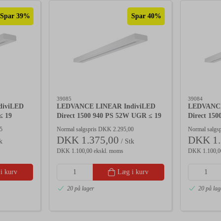
Spar 39%
Spar 40%
39085
39084
diviLED
LEDVANCE LINEAR IndiviLED
LEDVANCE
≤ 19
Direct 1500 940 PS 52W UGR ≤ 19
Direct 15
5
Normal salgspris DKK 2.295,00
Normal salgs
DKK 1.375,00
DKK 1.
k
/ Stk
DKK 1.100,00 ekskl. moms
DKK 1.100,0
i kurv
Læg i kurv
20 på lager
20 på lag