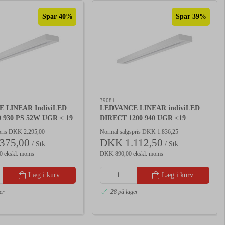
Spar 40%
Spar 39%
39081
 LINEAR IndiviLED
LEDVANCE LINEAR indiviLED
00 930 PS 52W UGR ≤ 19
DIRECT 1200 940 UGR ≤19
pris DKK 2.295,00
Normal salgspris DKK 1.836,25
375,00
DKK 1.112,50
/ Stk
/ Stk
0 ekskl. moms
DKK 890,00 ekskl. moms
Læg i kurv
Læg i kurv
er
28 på lager