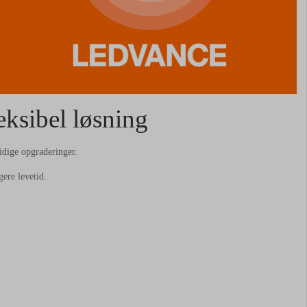
ksibel løsning
idige opgraderinger.
re levetid.