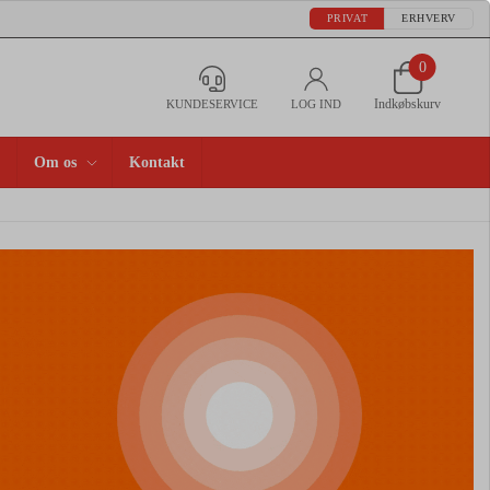
PRIVAT
ERHVERV
0
Indkøbskurv
KUNDESERVICE
LOG IND
Om os
Kontakt