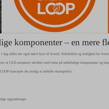
ige komponenter – en mere fle
g stilles der også større krav til levetid, fleksibilitet og mulighed for fremt
 af LED-armaturer udviklet med fokus på udskiftelige komponenter og længe
ERLOOP-konceptet det muligt at udskifte eksempelvis:
idige opgraderinger.