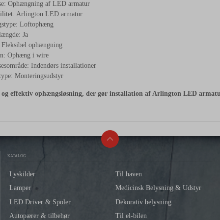
e: Ophængning af LED armatur
litet: Arlington LED armatur
stype: Loftophæng
længde: Ja
 Fleksibel ophængning
on: Ophæng i wire
sområde: Indendørs installationer
type: Monteringsudstyr
 og effektiv ophængsløsning, der gør installation af Arlington LED armatur
KATALOG
Lyskilder
Til haven
Lamper
Medicinsk Belysning & Udstyr
LED Driver & Spoler
Dekorativ belysning
Autopærer & tilbehør
Til el-bilen