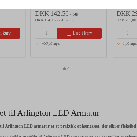
DKK 142,50
DKK 29
/ Stk
DKK 114,00 ekskl. moms
DKK 235,00 
i kurv
Læg i kurv
+50 på lager
1 på lage
æt til Arlington LED Armatur
til Arlington LED armatur er et praktisk ophængssæt, der sikrer fleksibel o