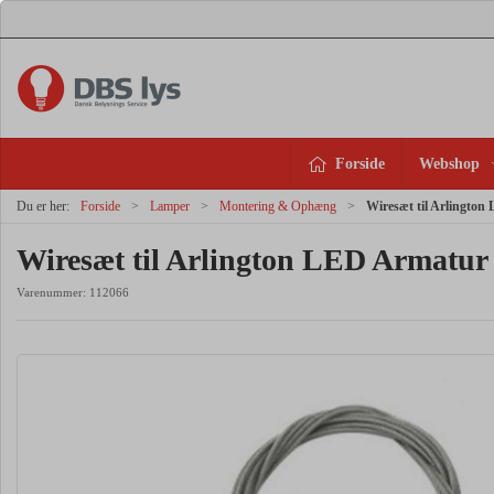
Forside
Webshop
Du er her:
Forside
Lamper
Montering & Ophæng
Wiresæt til Arlingto
Wiresæt til Arlington LED Armatur
Varenummer:
112066