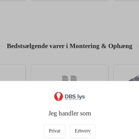
Bedstsælgende varer i Montering & Ophæng
Jeg handler som
112223
67622
Privat
Erhverv
ag til
DIOLUM LED Panel Beslag til
PVC Wire
inne
Skjult Skinne / Dampa Loft