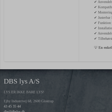
✔ Anvendels
✔ Kompatibi
✔ Montering
✔ Justerbar 
✔ Funktion:
✔ Installati
✔ Anvendelse
✔ Tilbehørs
💡
En enkel
DBS lys A/S
LYS ER IKKE BARE LYS!
Ejby Industrivej 68, 2600 Glostrup
43 45 35 44
dbs@dbslys.dk