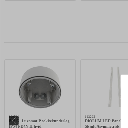
100701
112222
B.E.G. Luxomat P sokkel/underlag
DIOLUM LED Panel Besl
IP54 PD4N H hvid
Skjult Asymmetrisk T-sk