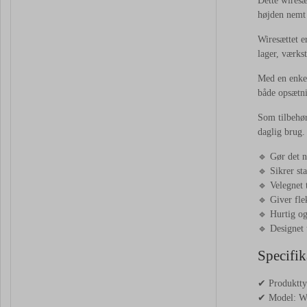
Dette wiresæ
højden nemt k
Wiresættet e
lager, værks
Med en enkel
både opsætni
Som tilbehør
daglig brug.
🔹 Gør det 
🔹 Sikrer sta
🔹 Velegnet 
🔹 Giver fle
🔹 Hurtig og
🔹 Designet 
Specifik
✔ Produktty
✔ Model: Wi