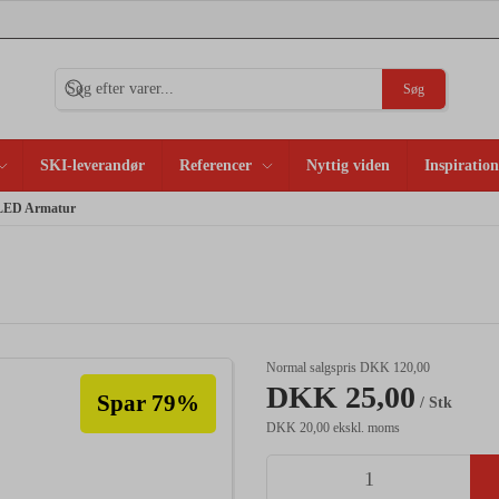
Søg
SKI-leverandør
Referencer
Nyttig viden
Inspiration
n LED Armatur
Normal salgspris DKK 120,00
DKK 25,00
Spar 79%
/ Stk
DKK 20,00 ekskl. moms