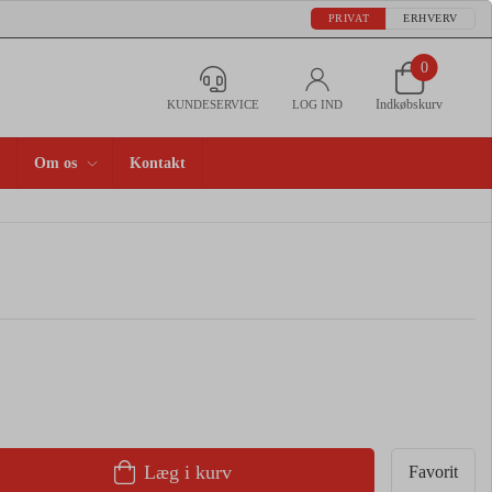
PRIVAT
ERHVERV
0
Indkøbskurv
KUNDESERVICE
LOG IND
Om os
Kontakt
Læg i kurv
Favorit