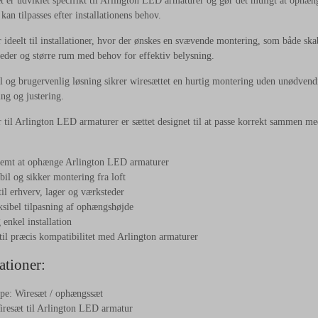
t er udviklet specifikt til Arlington LED armaturer og gør det muligt at ophænge
an tilpasses efter installationens behov.
r ideelt til installationer, hvor der ønskes en svævende montering, som både skab
teder og større rum med behov for effektiv belysning.
 og brugervenlig løsning sikrer wiresættet en hurtig montering uden unødvendig
ng og justering.
 til Arlington LED armaturer er sættet designet til at passe korrekt sammen med
nemt at ophænge Arlington LED armaturer
bil og sikker montering fra loft
til erhverv, lager og værksteder
ksibel tilpasning af ophængshøjde
 enkel installation
til præcis kompatibilitet med Arlington armaturer
ationer:
pe: Wiresæt / ophængssæt
resæt til Arlington LED armatur