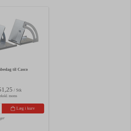
beslag til Casco
1,25
/ Stk
ekskl. moms
Læg i kurv
ager