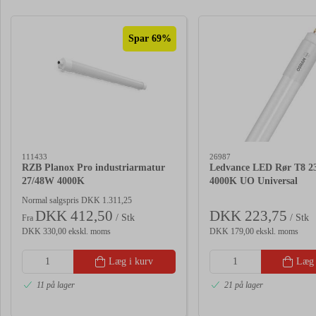
Spar 69%
111433
26987
RZB Planox Pro industriarmatur
Ledvance LED Rør T8 
27/48W 4000K
4000K UO Universal
Normal salgspris DKK 1.311,25
DKK 412,50
DKK 223,75
/ Stk
/ Stk
Fra
DKK 330,00 ekskl. moms
DKK 179,00 ekskl. moms
Læg i kurv
Læg 
11 på lager
21 på lager