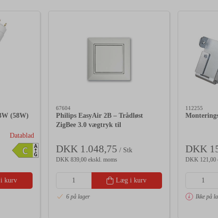
67604
112255
23W (58W)
Philips EasyAir 2B – Trådløst
Monterings
ZigBee 3.0 vægtryk til
MasterConnect
Datablad
DKK 1.048,75
DKK 15
A
C
/ Stk
G
DKK 839,00 ekskl. moms
DKK 121,00 
i kurv
Læg i kurv
6 på lager
Ikke på l