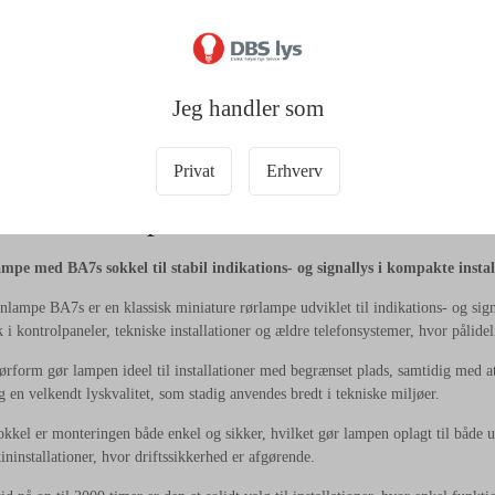
Jeg handler som
Privat
Erhverv
y Telefonlampe BA7s 24V 3W
mpe med BA7s sokkel til stabil indikations- og signallys i kompakte instal
onlampe BA7s er en klassisk miniature rørlampe udviklet til indikations- og sig
 i kontrolpaneler, tekniske installationer og ældre telefonsystemer, hvor pålideli
ørform gør lampen ideel til installationer med begrænset plads, samtidig med at 
og en velkendt lyskvalitet, som stadig anvendes bredt i tekniske miljøer.
kel er monteringen både enkel og sikker, hvilket gør lampen oplagt til både u
ninstallationer, hvor driftssikkerhed er afgørende.