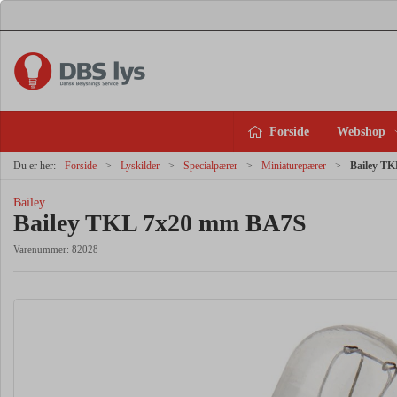
Forside
Webshop
Du er her:
Forside
Lyskilder
Specialpærer
Miniaturepærer
Bailey T
Bailey
Bailey TKL 7x20 mm BA7S
Varenummer:
82028