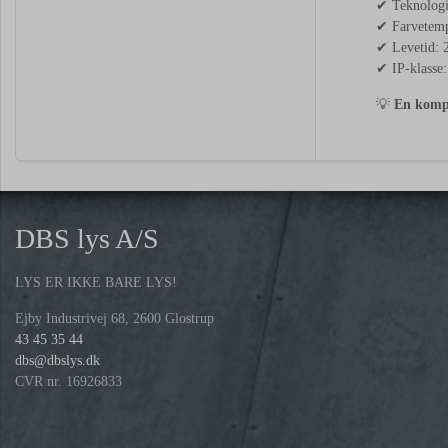
✔ Teknologi
✔ Farvetemp
✔ Levetid: 
✔ IP-klasse:
💡
En kompa
DBS lys A/S
LYS ER IKKE BARE LYS!
Ejby Industrivej 68, 2600 Glostrup
43 45 35 44
dbs@dbslys.dk
CVR nr. 16926833