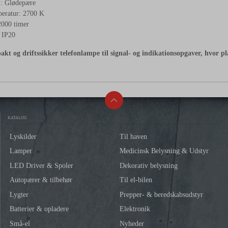
: Glødepære
eratur: 2700 K
2000 timer
 IP20
kt og driftssikker telefonlampe til signal- og indikationsopgaver, hvor pla
KATALOG
Lyskilder
Til haven
Lamper
Medicinsk Belysning & Udstyr
LED Driver & Spoler
Dekorativ belysning
Autopærer & tilbehør
Til el-bilen
Lygter
Prepper- & beredskabsudstyr
Batterier & opladere
Elektronik
Små-el
Nyheder