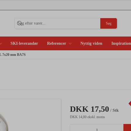
Søg
SKI-leverandør
Referencer
Nyttig viden
Inspiration
KL 7x20 mm BA7S
DKK 17,50
/ Stk
DKK 14,00 ekskl. moms