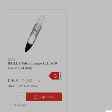
82372
BAILEY Telefonlampe LTL 5x30
mm = 0,04 Amp
A
G
G
DKK 22,50
/ Stk
DKK 18,00 ekskl. moms
Læg i kurv
25 på lager