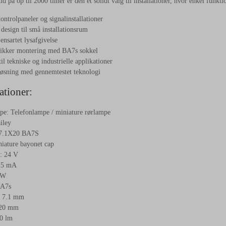
d på op til 2000 timer er den et solidt valg til installationer, hvor enkel funkti
kontrolpaneler og signalinstallationer
esign til små installationsrum
ensartet lysafgivelse
ikker montering med BA7s sokkel
il tekniske og industrielle applikationer
løsning med gennemtestet teknologi
ationer:
pe: Telefonlampe / miniature rørlampe
iley
7.1X20 BA7S
iature bayonet cap
: 24 V
25 mA
 W
BA7s
: 7.1 mm
 20 mm
0 lm