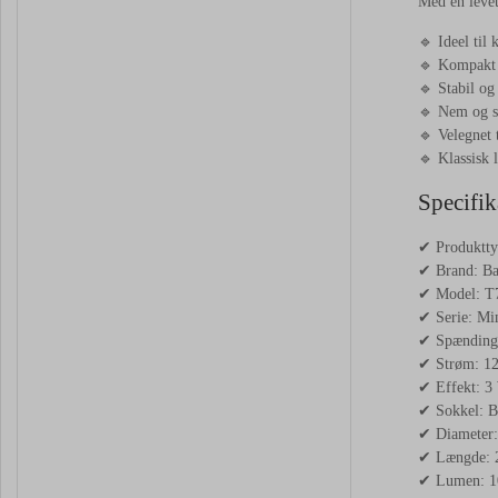
Med en leveti
🔹 Ideel til 
🔹 Kompakt d
🔹 Stabil og 
🔹 Nem og s
🔹 Velegnet t
🔹 Klassisk 
Specifik
✔ Produktty
✔ Brand: Ba
✔ Model: T
✔ Serie: Min
✔ Spænding
✔ Strøm: 1
✔ Effekt: 3
✔ Sokkel: 
✔ Diameter
✔ Længde:
✔ Lumen: 1