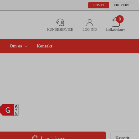
PRIVAT
ERHVERV
0
Indkøbskurv
KUNDESERVICE
LOG IND
Om os
Kontakt
A
G
G
Læg i kurv
Favorit