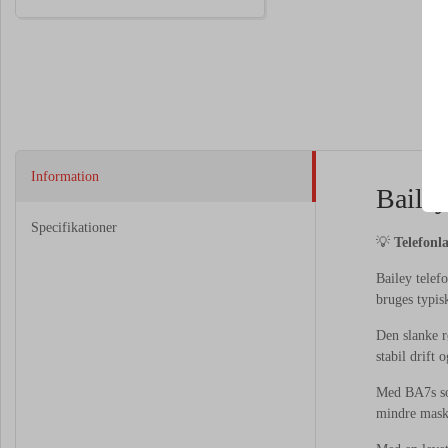
Information
Baile
Specifikationer
💡
Telefonla
Bailey telef
bruges typisk
Den slanke r
stabil drift 
Med BA7s sok
mindre maski