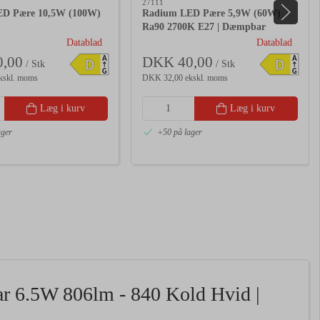
27111
D Pære 10,5W (100W)
Radium LED Pære 5,9W (60W)
Ra90 2700K E27 | Dæmpbar
Datablad
Datablad
,00
DKK 40,00
A
A
D
D
/ Stk
/ Stk
G
G
kskl. moms
DKK 32,00 ekskl. moms
Læg i kurv
Læg i kurv
ager
+50 på lager
r 6.5W 806lm - 840 Kold Hvid |