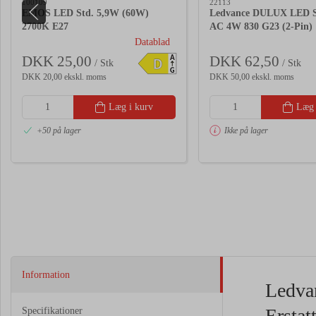
100109
22113
EMOS LED Std. 5,9W (60W)
Ledvance DULUX LED 
2700K E27
AC 4W 830 G23 (2-Pin)
Datablad
DKK 25,00
DKK 62,50
A
D
/ Stk
/ Stk
G
DKK 20,00 ekskl. moms
DKK 50,00 ekskl. moms
Læg i kurv
Læg 
+50 på lager
Ikke på lager
Information
Ledva
Erstat
Specifikationer