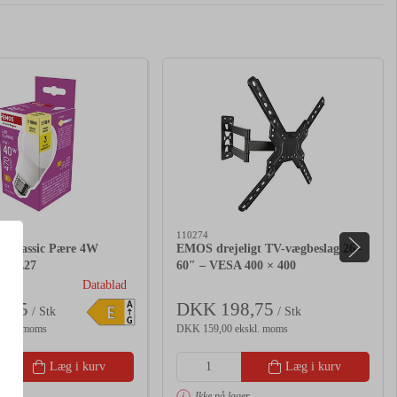
110274
Classic Pære 4W
EMOS drejeligt TV-vægbeslag 26–
0K E27
60″ – VESA 400 × 400
Datablad
,25
DKK 198,75
A
E
/ Stk
/ Stk
G
kskl. moms
DKK 159,00 ekskl. moms
Læg i kurv
Læg i kurv
er
Ikke på lager