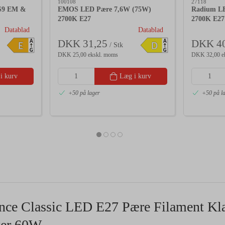
100108
27118
S9 EM &
EMOS LED Pære 7,6W (75W)
Radium LE
2700K E27
2700K E27
Datablad
Datablad
DKK 31,25
DKK 40
A
A
E
D
/ Stk
G
G
DKK 25,00 ekskl. moms
DKK 32,00 e
i kurv
Læg i kurv
+50 på lager
+50 på l
nce Classic LED E27 Pære Filament Kla
ter 60W