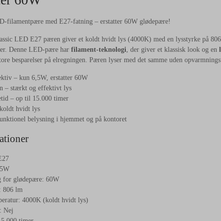
-filamentpære med E27-fatning – erstatter 60W glødepære!
ssic LED E27 pæren giver et koldt hvidt lys (4000K) med en lysstyrke på 806 l
rer. Denne LED-pære har
filament-teknologi
, der giver et klassisk look og en
 store besparelser på elregningen. Pæren lyser med det samme uden opvarmningstid
ektiv – kun 6,5W, erstatter 60W
 – stærkt og effektivt lys
tid – op til 15.000 timer
oldt hvidt lys
 funktionel belysning i hjemmet og på kontoret
ationer
E27
,5W
g for glødepære: 60W
: 806 lm
ratur: 4000K (koldt hvidt lys)
 Nej
15.000 timer