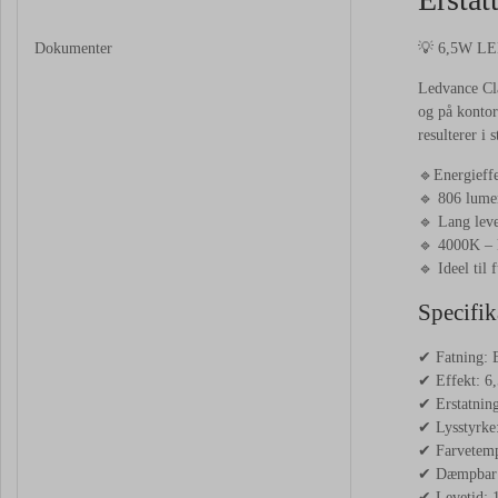
Dokumenter
💡 6,5W LED
Ledvance Cla
og på konto
resulterer i
🔹
Energieff
🔹 806 lumen
🔹 Lang leve
🔹 4000K – k
🔹 Ideel til
Specifik
✔ Fatning: 
✔ Effekt: 6
✔ Erstatnin
✔ Lysstyrke
✔ Farvetempe
✔ Dæmpbar:
✔ Levetid: 