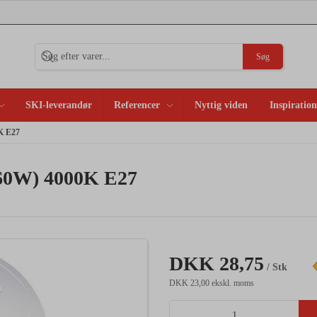
Søg
SKI-leverandør
Referencer
Nyttig viden
Inspiration
K E27
(60W) 4000K E27
DKK 28,75
/ Stk
DKK 23,00 ekskl. moms