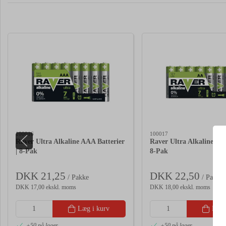
100016
100017
Raver Ultra Alkaline AAA Batterier
Raver Ultra Alkaline AA 
| 8-Pak
8-Pak
DKK 21,25
DKK 22,50
/ Pakke
/ Pakke
DKK 17,00 ekskl. moms
DKK 18,00 ekskl. moms
Læg i kurv
Læg 
+50 på lager
+50 på lager