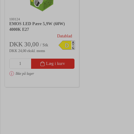
100124
EMOS LED Pære 5,9W (60W)
4000K E27
Datablad
DKK 30,00
A
D
/ Stk
G
DKK 24,00 ekskl. moms
Læg i kurv
Ikke på lager