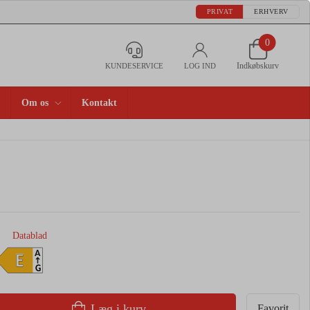
PRIVAT
ERHVERV
0
Indkøbskurv
KUNDESERVICE
LOG IND
Om os
Kontakt
Datablad
A
E
G
Læg i kurv
Favorit