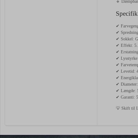
🔹 Dæmpba
Specifik
✔ Farvegengi
✔ Spredning
✔ Sokkel: 
✔ Effekt: 5
✔ Erstatnin
✔ Lysstyrke
✔ Farvetemp
✔ Levetid: 
✔ Energikla
✔ Diameter
✔ Længde:
✔ Garanti: 5
💡 Skift ti