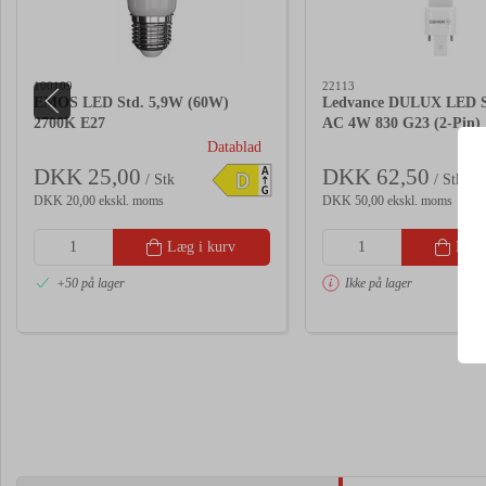
100109
22113
EMOS LED Std. 5,9W (60W)
Ledvance DULUX LED 
2700K E27
AC 4W 830 G23 (2-Pin)
Datablad
DKK 25,00
DKK 62,50
A
D
/ Stk
/ Stk
G
DKK 20,00 ekskl. moms
DKK 50,00 ekskl. moms
Læg i kurv
Læg 
+50 på lager
Ikke på lager