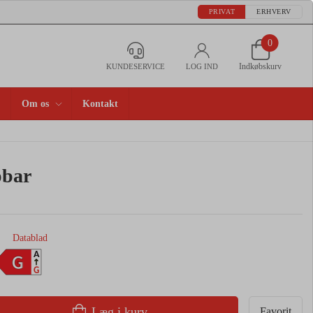
PRIVAT
ERHVERV
0
Indkøbskurv
KUNDESERVICE
LOG IND
Om os
Kontakt
pbar
Datablad
A
G
G
Læg i kurv
Favorit