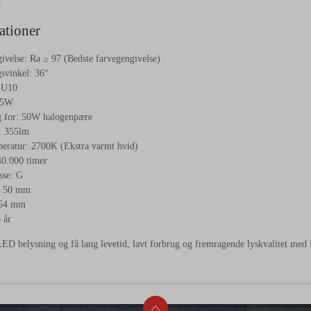
r
ationer
velse: Ra ≥ 97 (Bedste farvegengivelse)
svinkel: 36°
GU10
.5W
g for: 50W halogenpære
: 355lm
eratur: 2700K (Ekstra varmt hvid)
40.000 timer
sse: G
: 50 mm
 54 mm
 år
l LED belysning og få lang levetid, lavt forbrug og fremragende lyskvalitet