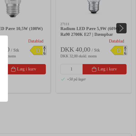
27111
D Pære 10,5W (100W)
Radium LED Pære 5,9W (60W)
Ra90 2700K E27 | Dæmpbar
Datablad
Datablad
,00
DKK 40,00
A
A
D
D
/ Stk
/ Stk
G
G
kskl. moms
DKK 32,00 ekskl. moms
Læg i kurv
Læg i kurv
ager
+50 på lager