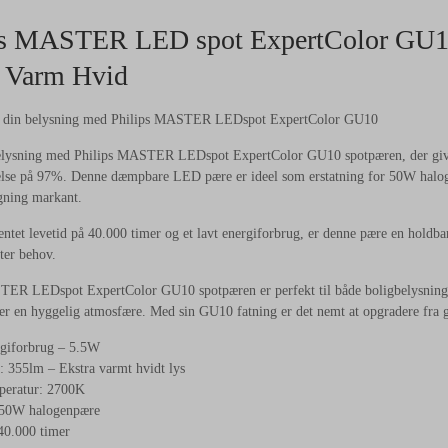
ps MASTER LED spot ExpertColor GU1
a Varm Hvid
 din belysning med Philips MASTER LEDspot ExpertColor GU10
elysning med Philips MASTER LEDspot ExpertColor GU10 spotpæren, der giver
else på 97%. Denne dæmpbare LED pære er ideel som erstatning for 50W halog
gning markant.
ntet levetid på 40.000 timer og et lavt energiforbrug, er denne pære en holdba
fter behov.
TER LEDspot ExpertColor GU10 spotpæren er perfekt til både boligbelysning, 
ber en hyggelig atmosfære. Med sin GU10 fatning er det nemt at opgradere fra
rgiforbrug – 5.5W
: 355lm – Ekstra varmt hvidt lys
peratur: 2700K
r 50W halogenpære
40.000 timer