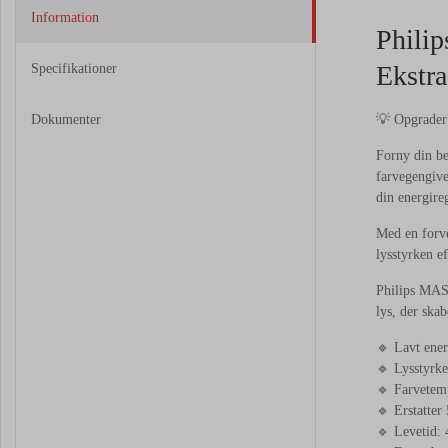
Information
Phili
Ekstr
Specifikationer
Dokumenter
💡 Opgrader
Forny din b
farvegengiv
din energire
Med en forve
lysstyrken e
Philips MAS
lys, der ska
🔹 Lavt ene
🔹 Lysstyrke
🔹 Farvetem
🔹 Erstatte
🔹 Levetid: 