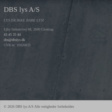
DBS lys A/S
LYS ER IKKE BARE LYS!
Ejby Industrivej 68, 2600 Glostrup
43 45 35 44
dbs@dbslys.dk
CVR nr. 16926833
© 2026 DBS lys A/S Alle rettigheder forbeholdes