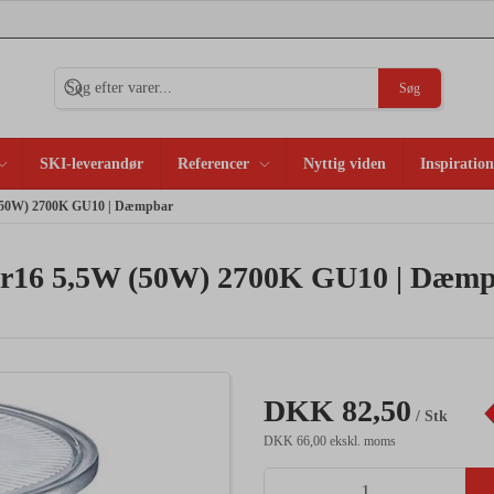
Søg
SKI-leverandør
Referencer
Nyttig viden
Inspiration
 (50W) 2700K GU10 | Dæmpbar
Par16 5,5W (50W) 2700K GU10 | Dæm
DKK 82,50
/ Stk
DKK 66,00 ekskl. moms