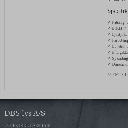
Specifik
✔ Fatning: 
✔ Effekt: 4
✔ Lysstyrke
✔ Farvetemp
✔ Levetid: O
✔ Energikla
✔ Spænding
✔ Dimensio
💡 EMOS LED
DBS lys A/S
LYS ER IKKE BARE LYS!