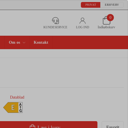
PRIVAT
ERHVERV
0
Indkøbskurv
KUNDESERVICE
LOG IND
Om os
Kontakt
Datablad
A
E
G
Læg i kurv
Favorit