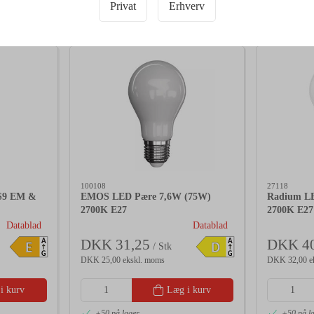
Bedstsælgende varer i Lyskilder
Privat
Erhverv
100108
27118
S9 EM &
EMOS LED Pære 7,6W (75W)
Radium LE
2700K E27
2700K E27
Datablad
Datablad
DKK 31,25
DKK 40
A
A
E
D
/ Stk
G
G
DKK 25,00 ekskl. moms
DKK 32,00 e
i kurv
Læg i kurv
+50 på lager
+50 på l