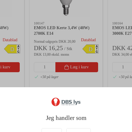
100147
100164
60W)
EMOS LED Kerte 3,4W (40W)
EMOS LED
2700K E14
3000K E27
Datablad
Datablad
Normal salgspris DKK 20,00
DKK 16,25
DKK 42
A
A
D
D
/ Stk
G
G
DKK 13,00 ekskl. moms
DKK 34,00 e
i kurv
Læg i kurv
+50 på lager
+50 på l
Jeg handler som