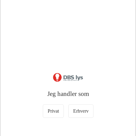
E
/ Stk
/
Fra
G
DKK 12,00 ekskl. moms
Stk
DKK 24,00 ekskl. moms
Læg i kurv
Læg i kurv
45 på lager
+50 på lager
Jeg handler som
Bedstsælgende varer i Lyskilder
Privat
Erhverv