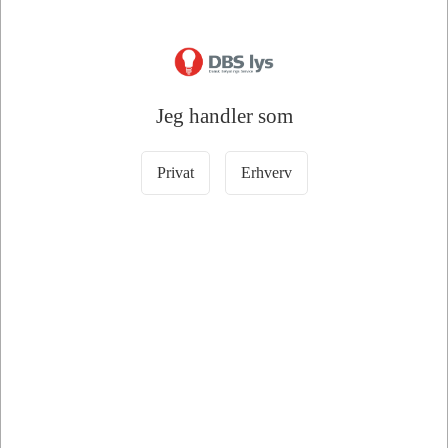
DKK 20,00 ekskl. moms
DKK 50,00 ekskl. moms
Læg i kurv
Læg i kurv
+50 på lager
Ikke på lager
Jeg handler som
Privat
Erhverv
Information
Specifikationer
Dokumenter
Philips CorePro E27 LED Pære matt
4.9W 470lm - 830 varm hvid | erstatter
40W