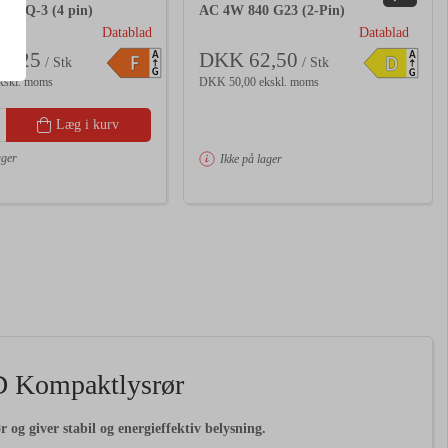
G24Q-3 (4 pin)
AC 4W 840 G23 (2-Pin)
Datablad
Datablad
1,25
DKK 62,50
A
A
F
D
/ Stk
/ Stk
G
G
kskl. moms
DKK 50,00 ekskl. moms
Læg i kurv
ager
Ikke på lager
 Kompaktlysrør
 giver stabil og energieffektiv belysning.