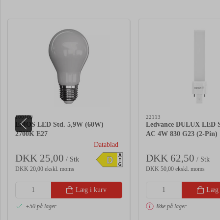
100109
22113
EMOS LED Std. 5,9W (60W)
Ledvance DULUX LED 
2700K E27
AC 4W 830 G23 (2-Pin)
Datablad
DKK 25,00
DKK 62,50
A
D
/ Stk
/ Stk
G
DKK 20,00 ekskl. moms
DKK 50,00 ekskl. moms
Læg i kurv
Læg 
+50 på lager
Ikke på lager