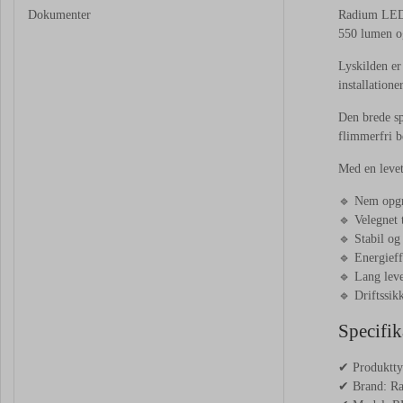
Dokumenter
Radium LED E
550 lumen og
Lyskilden er
installation
Den brede sp
flimmerfri b
Med en levet
🔹 Nem opgra
🔹 Velegnet 
🔹 Stabil og
🔹 Energieff
🔹 Lang leve
🔹 Driftssi
Specifik
✔ Produktty
✔ Brand: R