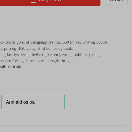
lysrør giver et behageligt lys med 550 lm ved 5 W og 3000K.
2-pin) og IP20 velegnet til kontor og butik.
og fast lysniveau, hvilket giver en jævn og stabil belysning.
ter den 9W og sikrer lavere energiforbrug.
olli á 10 stk.