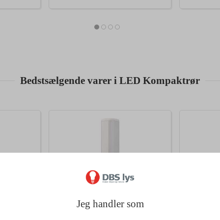
Bedstsælgende varer i LED Kompaktrør
Jeg handler som
53750
53756
EM/AC 5W
Philips CorePro PL-C LED 6,9W
Philips C