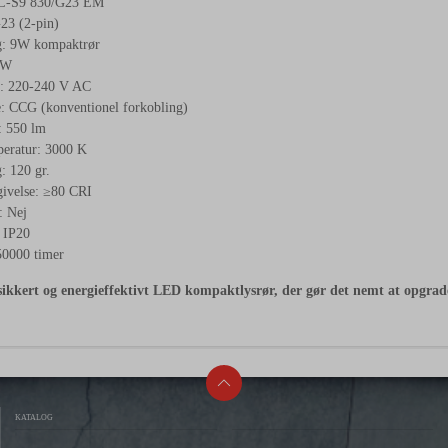
L-S9 830/G23 EM
23 (2-pin)
g: 9W kompaktrør
 W
: 220-240 V AC
e: CCG (konventionel forkobling)
: 550 lm
eratur: 3000 K
: 120 gr.
ivelse: ≥80 CRI
 Nej
 IP20
50000 timer
ssikkert og energieffektivt LED kompaktlysrør, der gør det nemt at opgr
KATALOG