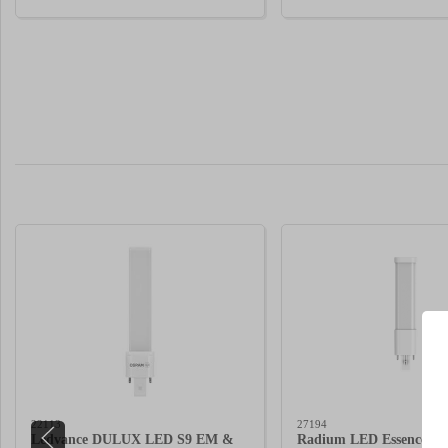
22113
27194
Ledvance DULUX LED S9 EM &
Radium LED Essence 