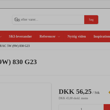
Søg
SKI-leverandør
Referencer
Nyttig viden
Inspiration
M/AC 5W (9W) 830 G23
9W) 830 G23
DKK 56,25
/ Stk
DKK 45,00 ekskl. moms