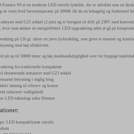
ssence S9 er en moderne LED retrofit lyskilde, der er udviklet som en direkte
 en varm hvid farvetemperatur på 3000K får du en behagelig og funktionel belys
 udstyret med G23 sokkel (2-pin) og er beregnet til drift på 230V med konventi
er, hvor man ønsker en energieffektiv LED-opgradering uden at gå på kompromi
redning på 120 gr. sikrer en jævn lysfordeling, som giver et ensartet og komfo
elysning med høj effektivitet.
id på op til 50000 timer og høj modstandsdygtighed over for hyppige tænd/slu
dering fra traditionelle kompaktrør
til eksisterende armaturer med G23 sokkel
 ensartet belysning i daglig brug
ektiv løsning til erhverv og kontor
tid reducerer vedligehold
kker LED-teknologi uden flimmer
ationer:
pe: LED kompaktlysrør retrofit
adium