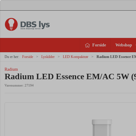
Forside
Webshop
Du er her:
Forside
Lyskilder
LED Kompaktrør
Radium LED Essence E
Radium
Radium LED Essence EM/AC 5W (
Varenummer:
27194