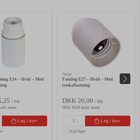
76120
ning E14 – Hvid – Med
Fatning E27 – Hvid – Med
ning
trækaflastning
,25
DKK 20,00
/ Stk
/ Stk
kskl. moms
DKK 16,00 ekskl. moms
Læg i kurv
Læg i kurv
er
14 på lager