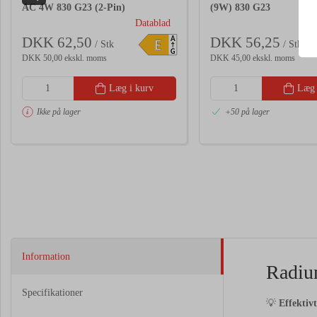
AC 4W 830 G23 (2-Pin)
(9W) 830 G23
Datablad
DKK 62,50
DKK 56,25
A
E
/ Stk
/ Stk
G
DKK 50,00 ekskl. moms
DKK 45,00 ekskl. moms
Læg i kurv
Læg 
Ikke på lager
+50 på lager
Information
Radiu
Specifikationer
💡
Effektiv