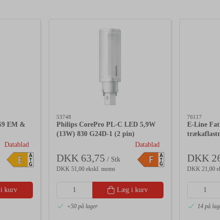
53748
76117
S9 EM &
Philips CorePro PL-C LED 5,9W
E-Line Fat
(13W) 830 G24D-1 (2 pin)
trækaflast
Datablad
Datablad
DKK 63,75
DKK 26
A
A
F
E
/ Stk
G
G
DKK 51,00 ekskl. moms
DKK 21,00 e
i kurv
Læg i kurv
+50 på lager
14 på lag