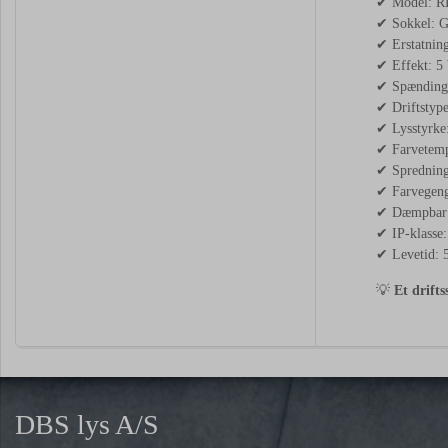
✔ Model: R
✔ Sokkel: G
✔ Erstatnin
✔ Effekt: 5
✔ Spænding
✔ Driftstyp
✔ Lysstyrke
✔ Farvetemp
✔ Spredning
✔ Farvegeng
✔ Dæmpbar:
✔ IP-klasse:
✔ Levetid: 
💡
Et drift
DBS lys A/S