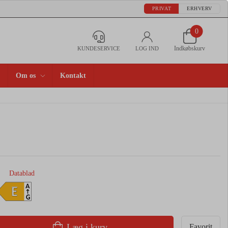
PRIVAT
ERHVERV
0
Indkøbskurv
KUNDESERVICE
LOG IND
Om os
Kontakt
Datablad
A
E
G
Læg i kurv
Favorit