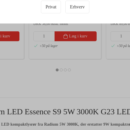
(18W) 830 G24D-2 (2 pin)
(26W) 830 
Privat
Erhverv
Datablad
Datablad
DKK 72,50
DKK 11
A
A
F
E
/ Stk
G
G
DKK 58,00 ekskl. moms
DKK 89,00 e
i kurv
Læg i kurv
+50 på lager
+50 på l
m LED Essence S9 5W 3000K G23 LED
t LED kompaktlysrør fra Radium 5W 3000K, der erstatter 9W kompaktrør og