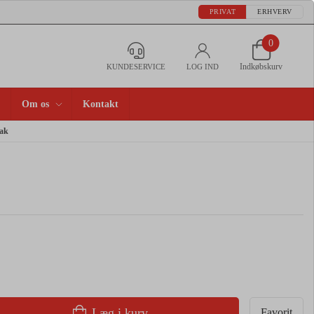
PRIVAT
ERHVERV
0
Indkøbskurv
KUNDESERVICE
LOG IND
Om os
Kontakt
ak
Læg i kurv
Favorit