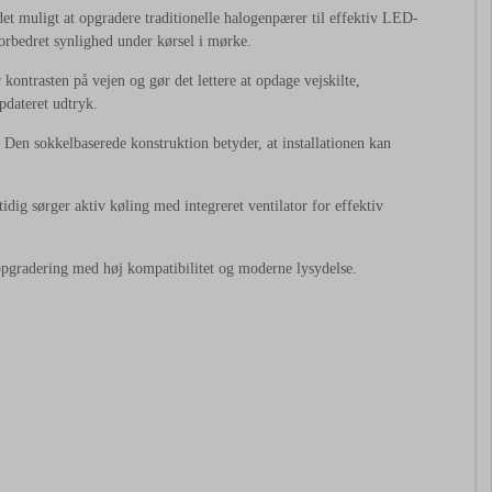
det
muligt
at
opgradere
traditionelle
halogenpærer
til
effektiv
LED-
orbedret
synlighed
under
kørsel
i
mørke.
r
kontrasten
på
vejen
og
gør
det
lettere
at
opdage
vejskilte,
pdateret
udtryk.
.
Den
sokkelbaserede
konstruktion
betyder,
at
installationen
kan
.
tidig
sørger
aktiv
køling
med
integreret
ventilator
for
effektiv
opgradering
med
høj
kompatibilitet
og
moderne
lysydelse.