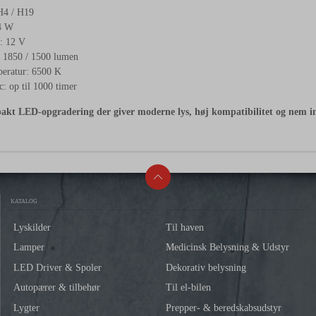
H4 /
H19
4
W
g:
12
V
:
1850 /
1500
lumen
peratur:
6500
K
c:
op
til
1000
timer
pakt
LED-
opgradering
der
giver
moderne
lys,
høj
kompatibilitet
og
nem
i
KATALOG
Lyskilder
Til haven
Lamper
Medicinsk Belysning & Udstyr
LED Driver & Spoler
Dekorativ belysning
Autopærer & tilbehør
Til el-bilen
Lygter
Prepper- & beredskabsudstyr