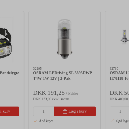
32295
32760
andelygte
OSRAM LEDriving SL 3893DWP
OSRAM LE
T4W 1W 12V | 2-Pak
H7/H18 16
DKK 191,25
DKK 50
/ Pakke
DKK 153,00 ekskl. moms
DKK 400,00 
i kurv
Læg i kurv
4 på lager
4 på lage