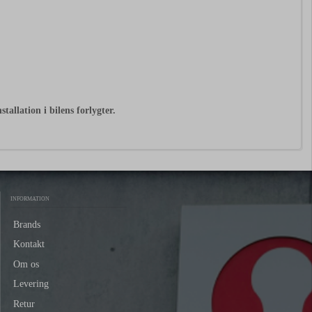
nstallation
i
bilens
forlygter.
INFORMATION
Brands
Kontakt
Om os
Levering
Retur