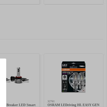
32761
ght Breaker LED Smart
OSRAM LEDriving HL EASY GEN