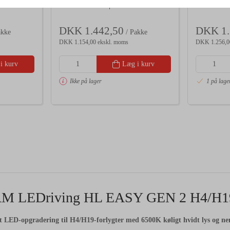
HIR2 21W 12V | 2-Pak
ECE H11 1
DKK 1.442,50
DKK 1.
akke
/ Pakke
DKK 1.154,00 ekskl. moms
DKK 1.256,0
i kurv
Læg i kurv
Ikke på lager
1 på lage
AM
LEDriving
HL
EASY
GEN
2
H4/
H
t
LED-
opgradering
til
H4/
H19-
forlygter
med
6500K
køligt
hvidt
lys
og
n