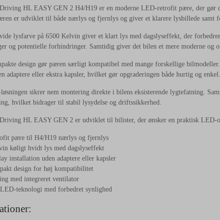
Driving
HL
EASY
GEN
2
H4/
H19
er
en
moderne
LED-
retrofit
pære,
der
gør
æren
er
udviklet
til
både
nærlys
og
fjernlys
og
giver
et
klarere
lysbillede
samt
f
vide
lysfarve
på
6500
Kelvin
giver
et
klart
lys
med
dagslyseffekt,
der
forbedre
ger
og
potentielle
forhindringer.
Samtidig
giver
det
bilen
et
mere
moderne
og
o
mpakte
design
gør
pæren
særligt
kompatibel
med
mange
forskellige
bilmodeller
en
adaptere
eller
ekstra
kapsler,
hvilket
gør
opgraderingen
både
hurtig
og
enkel
-
løsningen
sikrer
nem
montering
direkte
i
bilens
eksisterende
lygtefatning.
Sam
ing,
hvilket
bidrager
til
stabil
lysydelse
og
driftssikkerhed.
Driving
HL
EASY
GEN
2
er
udviklet
til
bilister,
der
ønsker
en
praktisk
LED-
rofit
pære
til
H4/
H19
nærlys
og
fjernlys
vin
køligt
hvidt
lys
med
dagslyseffekt
lay
installation
uden
adaptere
eller
kapsler
mpakt
design
for
høj
kompatibilitet
ling
med
integreret
ventilator
LED-
teknologi
med
forbedret
synlighed
ationer: