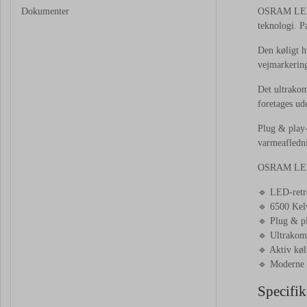
Dokumenter
OSRAM
LE
teknologi.
P
Den
køligt
h
vejmarkerin
Det
ultrako
foretages
ud
Plug &
play
varmeafledn
OSRAM
LE
🔹
LED-
ret
🔹
6500
Kel
🔹
Plug &
p
🔹
Ultrako
🔹
Aktiv
kø
🔹
Moderne
Specifik