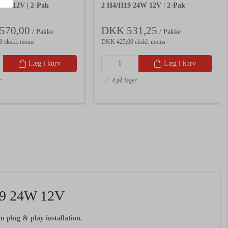
4W 12V | 2-Pak
2 H4/H19 24W 12V | 2-Pak
570,00
DKK 531,25
/ Pakke
/ Pakke
0 ekskl. moms
DKK 425,00 ekskl. moms
Læg i kurv
Læg i kurv
r
4 på lager
19
24W
12V
em
plug &
play
installation.