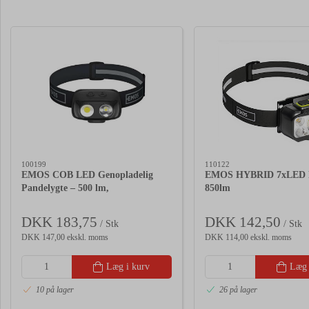
100199
110122
EMOS COB LED Genopladelig
EMOS HYBRID 7xLED P
Pandelygte – 500 lm,
850lm
DKK 183,75
DKK 142,50
/ Stk
/ Stk
DKK 147,00 ekskl. moms
DKK 114,00 ekskl. moms
Læg i kurv
Læg 
10 på lager
26 på lager