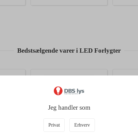
Bedstsælgende varer i LED Forlygter
Jeg handler som
Privat
Erhverv
32749
32764
LED Speed
OSRAM Night Breaker LED Smart
OSRAM Ni