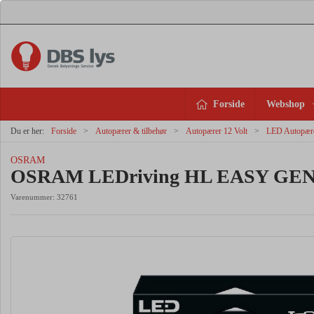
Forside
Webshop
Du er her:
Forside
Autopærer & tilbehør
Autopærer 12 Volt
LED Autopær
OSRAM
OSRAM LEDriving HL EASY GEN 2
Varenummer:
32761