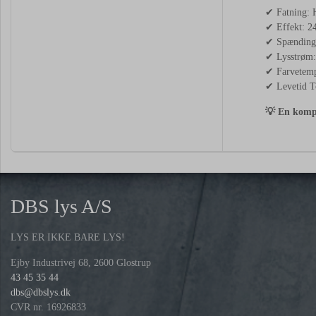
✔
Fatning:
✔
Effekt:
2
✔
Spændin
✔
Lysstrøm
✔
Farvetem
✔
Levetid
T
💡
En
kom
DBS lys A/S
LYS ER IKKE BARE LYS!
Ejby Industrivej 68, 2600 Glostrup
43 45 35 44
dbs@dbslys.dk
CVR nr. 16926833