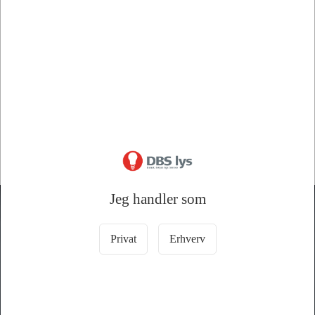
Information
Specifikationer
Dokumenter
Relco Bluetooth dæmper DALI2 MYWAY **GÆLDER SÅ
LÆNGE LAGER HAVES**
Jeg handler som
DBS lys A/S
LYS ER IKKE BARE LYS!
Privat
Erhverv
Ejby Industrivej 68, 2600 Glostrup
43 45 35 44
dbs@dbslys.dk
CVR nr. 16926833