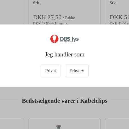
Stk.
Stk.
DKK 27,50
DKK 51
/ Pakke
DKK 22,00 ekskl. moms
DKK 41,00 e
i kurv
Læg i kurv
13 på lager
9 på lage
Jeg handler som
Privat
Erhverv
Bedstsælgende varer i Kabelclips