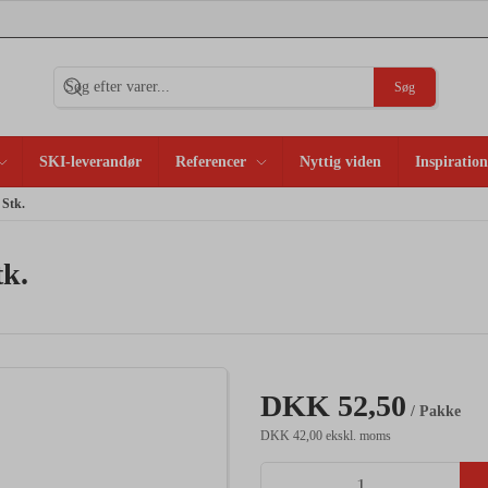
Søg
SKI-leverandør
Referencer
Nyttig viden
Inspiration
 Stk.
tk.
DKK 52,50
/ Pakke
DKK 42,00 ekskl. moms