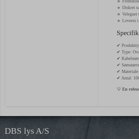
🔹 Fremstille
🔹 Diskret n
🔹 Velegnet t
🔹 Leveres i
Specifik
✔ Produktty
✔ Type: Ov
✔ Kabelstør
✔ Sømstørre
✔ Materiale:
✔ Antal: 100
💡
En robust
DBS lys A/S