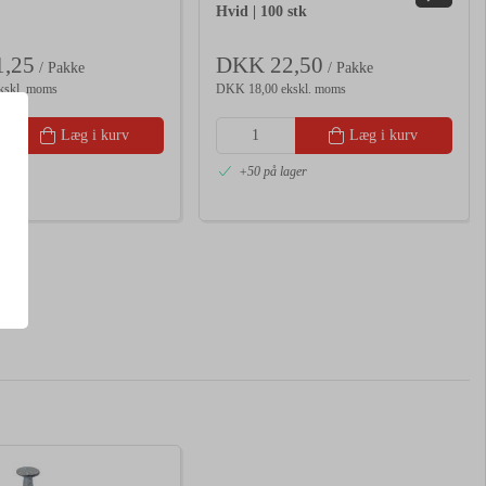
Hvid | 100 stk
,25
DKK 22,50
/ Pakke
/ Pakke
kskl. moms
DKK 18,00 ekskl. moms
Læg i kurv
Læg i kurv
r
+50 på lager