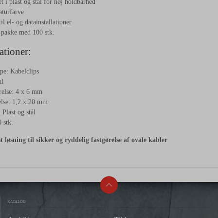
t i plast og stål for høj holdbarhed
aturfarve
il el- og datainstallationer
 pakke med 100 stk.
ationer:
pe: Kabelclips
al
relse: 4 x 6 mm
lse: 1,2 x 20 mm
 Plast og stål
 stk.
 løsning til sikker og ryddelig fastgørelse af ovale kabler
KATALOG