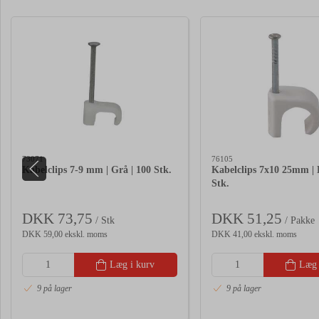
73071
76105
Kabelclips 7-9 mm | Grå | 100 Stk.
Kabelclips 7x10 25mm | 
Stk.
DKK 73,75
DKK 51,25
/ Stk
/ Pakke
DKK 59,00 ekskl. moms
DKK 41,00 ekskl. moms
Læg i kurv
Læg 
9 på lager
9 på lager