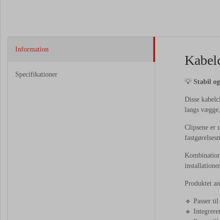
Information
Kabelc
Specifikationer
💡
Stabil og
Disse kabelcl
langs vægge,
Clipsene er 
fastgørelsesm
Kombinatione
installationer
Produktet anv
🔹 Passer til
🔹 Integrere