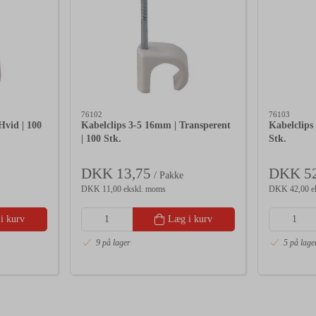
76102
76103
Hvid | 100
Kabelclips 3-5 16mm | Transperent
Kabelclips
| 100 Stk.
Stk.
DKK 13,75
DKK 52
/ Pakke
DKK 11,00 ekskl. moms
DKK 42,00 e
i kurv
Læg i kurv
9 på lager
5 på lage