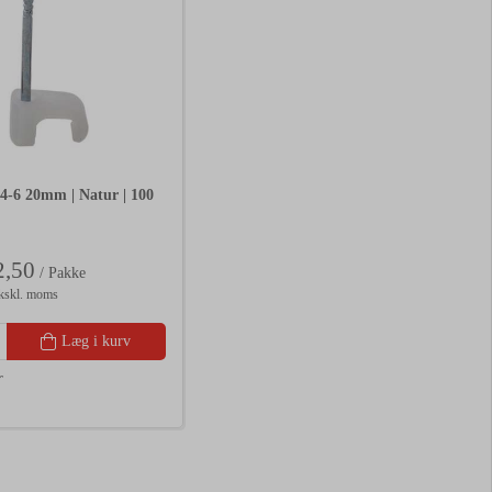
 4-6 20mm | Natur | 100
,50
/ Pakke
kskl. moms
Læg i kurv
r