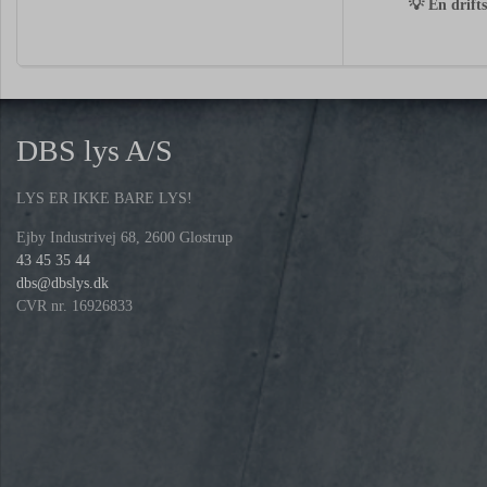
💡 En drifts
DBS lys A/S
LYS ER IKKE BARE LYS!
Ejby Industrivej 68, 2600 Glostrup
43 45 35 44
dbs@dbslys.dk
CVR nr. 16926833