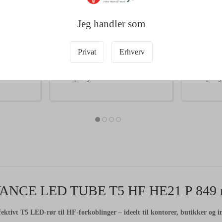
3000K HF
(14W) 30
Datablad
Datablad
Jeg handler som
DKK 157,50
DKK 18
A
A
E
E
/ Stk
G
G
DKK 126,00 ekskl. moms
DKK 147,00 
Privat
Erhverv
i kurv
Læg i kurv
37 på lager
50 på lag
ANCE LED TUBE T5 HF HE21 P 849
ektivt T5 LED-rør til HF-forkoblinger – ideelt til kontorer, butikker og in