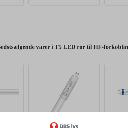
edstsælgende varer i T5 LED rør til HF-forkobli
26620
56658
 T5 16,5W
Ledvance LED Rør T5 16W (28W)
Philips M