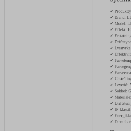
✔ Produktty
✔ Brand: 
✔ Model: 
✔ Effekt: 
✔ Erstatning
✔ Driftstyp
✔ Lysstyrke
✔ Effektivi
✔ Farvetemp
✔ Farvegeng
✔ Farveensa
✔ Udstråling
✔ Levetid: 
✔ Sokkel: 
✔ Materiale:
✔ Driftstemp
✔ IP-klassif
✔ Energikla
✔ Dæmpbar: