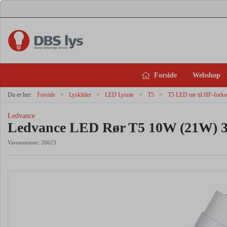
Forside
Webshop
Du er her:
Forside
Lyskilder
LED Lysrør
T5
T5 LED rør til HF-forko
Ledvance
Ledvance LED Rør T5 10W (21W) 
Varenummer:
26623