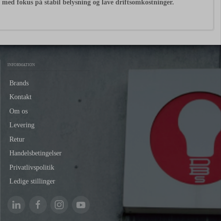
er med fokus på stabil belysning og lave driftsomkostninger.
INFORMATION
Brands
Kontakt
Om os
Levering
Retur
Handelsbetingelser
Privatlivspolitik
Ledige stillinger