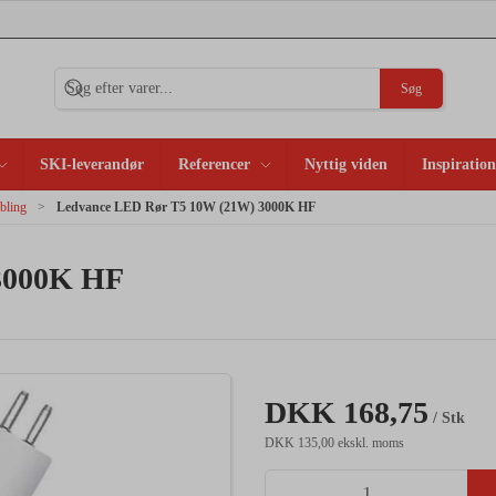
Søg
SKI-leverandør
Referencer
Nyttig viden
Inspiration
bling
Ledvance LED Rør T5 10W (21W) 3000K HF
3000K HF
DKK 168,75
/ Stk
DKK 135,00 ekskl. moms