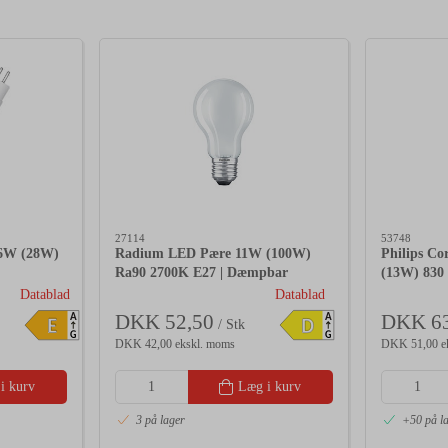
27114
53748
16W (28W)
Radium LED Pære 11W (100W)
Philips C
Ra90 2700K E27 | Dæmpbar
(13W) 830 
Datablad
Datablad
DKK 52,50
DKK 63
A
A
E
D
/ Stk
G
G
DKK 42,00 ekskl. moms
DKK 51,00 e
i kurv
Læg i kurv
3 på lager
+50 på l