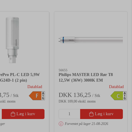
56655
orePro PL-C LED 5,9W
Philips MASTER LED Rør T8
G24D-1 (2 pin)
12,5W (36W) 3000K EM
Datablad
Datablad
,75
DKK 136,25
A
A
F
C
/ Stk
/ Stk
G
G
kskl. moms
DKK 109,00 ekskl. moms
Læg i kurv
Læg i kurv
ager
Forventet på lager 21-08-2026