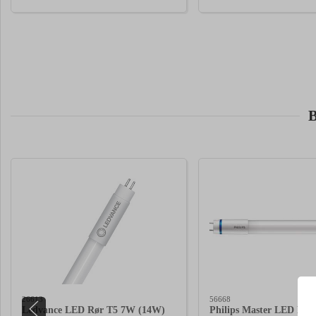
B
26613
56668
Ledvance LED Rør T5 7W (14W)
Philips Master LED Rør