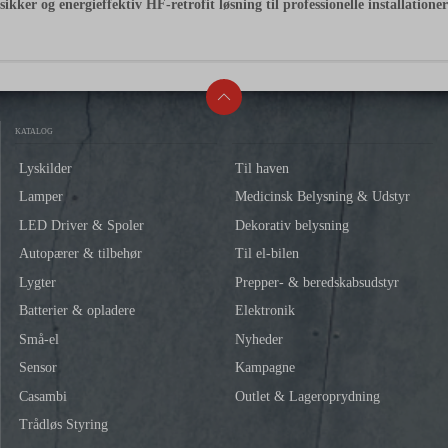
sikker og energieffektiv HF-retrofit løsning til professionelle installation
KATALOG
Lyskilder
Til haven
Lamper
Medicinsk Belysning & Udstyr
LED Driver & Spoler
Dekorativ belysning
Autopærer & tilbehør
Til el-bilen
Lygter
Prepper- & beredskabsudstyr
Batterier & opladere
Elektronik
Små-el
Nyheder
Sensor
Kampagne
Casambi
Outlet & Lageroprydning
Trådløs Styring