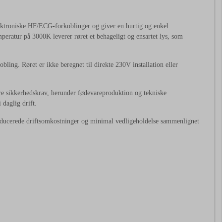
troniske HF/ECG-forkoblinger og giver en hurtig og enkel
eratur på 3000K leverer røret et behageligt og ensartet lys, som
obling. Røret er ikke beregnet til direkte 230V installation eller
re sikkerhedskrav, herunder fødevareproduktion og tekniske
 daglig drift.
reducerede driftsomkostninger og minimal vedligeholdelse sammenlignet