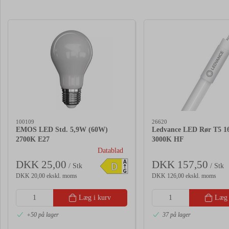
100109
26620
EMOS LED Std. 5,9W (60W)
Ledvance LED Rør T5 
2700K E27
3000K HF
Datablad
DKK 25,00
DKK 157,50
A
D
/ Stk
/ Stk
G
DKK 20,00 ekskl. moms
DKK 126,00 ekskl. moms
Læg i kurv
Læg 
+50 på lager
37 på lager