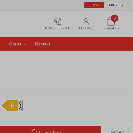
PRIVAT
ERHVERV
0
Indkøbskurv
KUNDESERVICE
LOG IND
Om os
Kontakt
A
E
G
Læg i kurv
Favorit