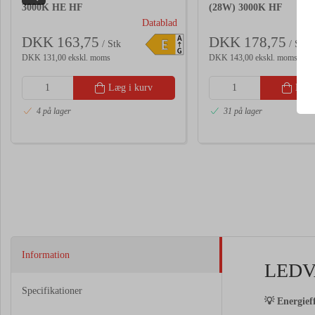
3000K HE HF
(28W) 3000K HF
Datablad
DKK 163,75
DKK 178,75
A
E
/ Stk
/ Stk
G
DKK 131,00 ekskl. moms
DKK 143,00 ekskl. moms
Læg i kurv
Læg 
4 på lager
31 på lager
Information
LEDV
Specifikationer
💡 Energieff