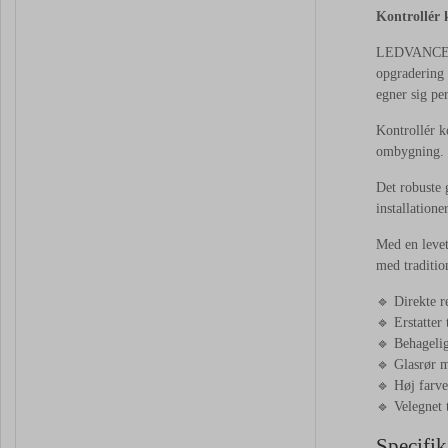
Kontrollér k
LEDVANCE LE
opgradering 
egner sig per
Kontrollér ko
ombygning.
Det robuste 
installatione
Med en levet
med tradition
🔹 Direkte r
🔹 Erstatter
🔹 Behagelig
🔹 Glasrør m
🔹 Høj farv
🔹 Velegnet t
Specifik