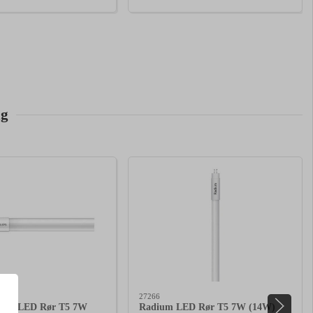
ng
27266
aster LED Rør T5 7W
Radium LED Rør T5 7W (14W)