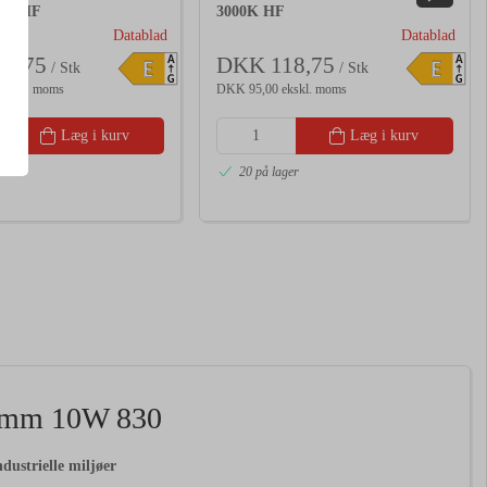
00K HF
3000K HF
Datablad
Datablad
3,75
DKK 118,75
A
A
E
E
/ Stk
/ Stk
G
G
ekskl. moms
DKK 95,00 ekskl. moms
Læg i kurv
Læg i kurv
er
20 på lager
 mm 10W 830
dustrielle miljøer