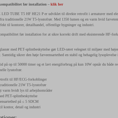
ompatibilitet før installation –
klik her
D TUBE T5 HF HE21 P er udviklet til direkte retrofit i armaturer med elek
fra traditionelle 21W T5-lysstofrør. Med 1350 lumen og en varm hvid farvetemp
fekt til kontorer, detailhandel, offentlige bygninger og industri.
mpatibilitet før installation for at sikre korrekt drift med eksisterende HF-fork
glasrør med PET-splintbeskyttelse gør LED-røret velegnet til miljøer med høje
r. Samtidig sikrer den høje farveensartethed en stabil og behagelig lysoplevelse i
id på op til 50000 timer og et lavt energiforbrug på kun 10W opnår du både 
elle lysstofrør.
etrofit til HF/ECG-forkoblinger
 traditionelle 21W T5-lysstofrør
t varm hvidt lys til arbejdsområder
ed PET-splintbeskyttelse
eensartethed på ≤ 5 SDCM
il kontor, detail og industri
ationer: