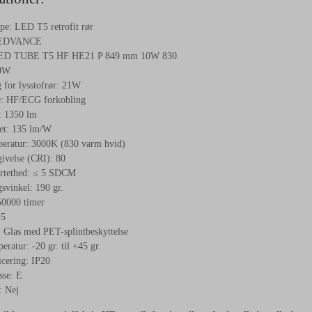
pe: LED T5 retrofit rør
LEDVANCE
LED TUBE T5 HF HE21 P 849 mm 10W 830
10W
 for lysstofrør: 21W
e: HF/ECG forkobling
: 1350 lm
tet: 135 lm/W
eratur: 3000K (830 varm hvid)
ivelse (CRI): 80
rtethed: ≤ 5 SDCM
svinkel: 190 gr.
50000 timer
G5
 Glas med PET-splintbeskyttelse
eratur: -20 gr. til +45 gr.
icering: IP20
sse: E
 Nej