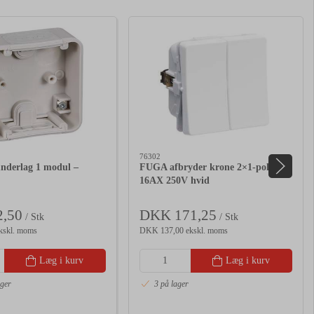
76302
nderlag 1 modul –
FUGA afbryder krone 2×1-pol
16AX 250V hvid
,50
DKK 171,25
/ Stk
/ Stk
kskl. moms
DKK 137,00 ekskl. moms
Læg i kurv
Læg i kurv
ager
3 på lager