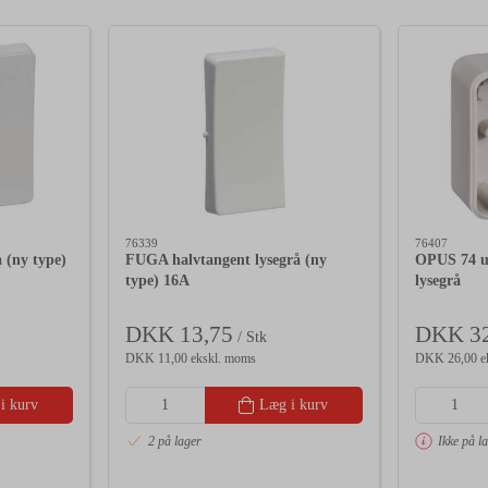
76339
76407
 (ny type)
FUGA halvtangent lysegrå (ny
OPUS 74 u
type) 16A
lysegrå
DKK 13,75
DKK 32
/ Stk
DKK 11,00 ekskl. moms
DKK 26,00 e
i kurv
Læg i kurv
2 på lager
Ikke på l