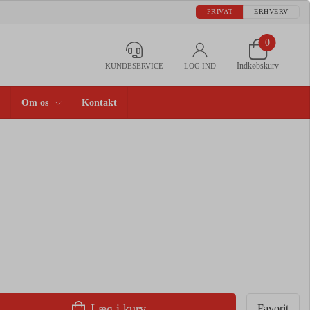
PRIVAT
ERHVERV
0
Indkøbskurv
KUNDESERVICE
LOG IND
Om os
Kontakt
Læg i kurv
Favorit