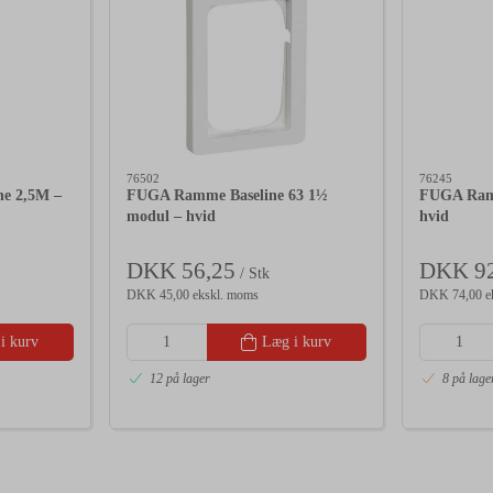
76502
76245
e 2,5M –
FUGA Ramme Baseline 63 1½
FUGA Ramm
modul – hvid
hvid
DKK 56,25
DKK 92
/ Stk
DKK 45,00 ekskl. moms
DKK 74,00 e
i kurv
Læg i kurv
12 på lager
8 på lage