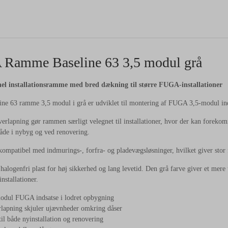
Ramme Baseline 63 3,5 modul grå
el installationsramme med bred dækning til større FUGA-installationer
e 63 ramme 3,5 modul i grå er udviklet til montering af FUGA 3,5-modul indsa
erlapning gør rammen særligt velegnet til installationer, hvor der kan foreko
både i nybyg og ved renovering.
mpatibel med indmurings-, forfra- og pladevægsløsninger, hvilket giver stor fl
i halogenfri plast for høj sikkerhed og lang levetid. Den grå farve giver et me
nstallationer.
modul FUGA indsatse i lodret opbygning
lapning skjuler ujævnheder omkring dåser
til både nyinstallation og renovering