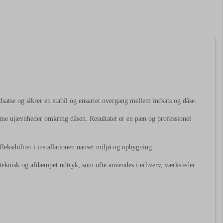
tse og sikrer en stabil og ensartet overgang mellem indsats og dåse.
mme ujævnheder omkring dåsen. Resultatet er en pæn og professionel
eksibilitet i installationen uanset miljø og opbygning.
re teknisk og afdæmpet udtryk, som ofte anvendes i erhverv, værksteder