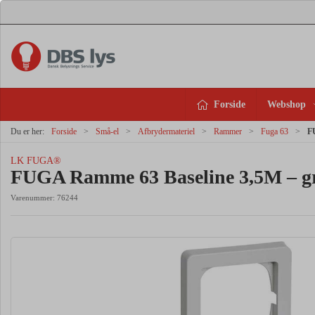
Forside
Webshop
Du er her:
Forside
Små-el
Afbrydermateriel
Rammer
Fuga 63
F
LK FUGA®
FUGA Ramme 63 Baseline 3,5M – g
Varenummer:
76244