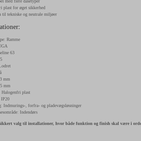
el med flere dåsetyper
i plast for øget sikkerhed
 til tekniske og neutrale miljøer
ationer:
ype: Ramme
FUGA
eline 63
,5
Lodret
å
63 mm
,5 mm
 Halogenfri plast
 IP20
: Indmurings-, forfra- og pladevægsløsninger
esområde: Indendørs
sikkert valg til installationer, hvor både funktion og finish skal være i ord