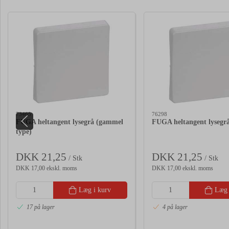
73465
76298
FUGA heltangent lysegrå (gammel
FUGA heltangent lysegrå
type)
DKK 21,25
DKK 21,25
/ Stk
/ Stk
DKK 17,00 ekskl. moms
DKK 17,00 ekskl. moms
Læg i kurv
Læg 
17 på lager
4 på lager