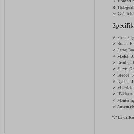
🔹 Kompatib
🔹 Halogenfr
🔹 Grå finish
Specifik
✔ Produktt
✔ Brand: 
✔ Serie: Bas
✔ Modul: 3
✔ Retning: 
✔ Farve: Gr
✔ Bredde: 
✔ Dybde: 8
✔ Materiale:
✔ IP-klasse:
✔ Montering
✔ Anvendels
💡
Et drifts