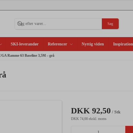
Søg
SKI-leverandør
Referencer
Nyttig viden
Inspiration
UGA Ramme 63 Baseline 3,5M – grå
rå
DKK 92,50
/ Stk
DKK 74,00 ekskl. moms