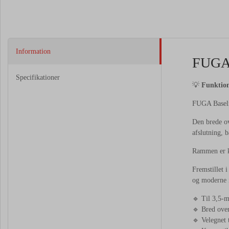
Information
FUGA 
Specifikationer
💡
Funktion
FUGA Baselin
Den brede ov
afslutning, 
Rammen er ko
Fremstillet 
og moderne i
🔹 Til 3,5-
🔹 Bred over
🔹 Velegnet 