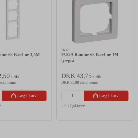
76328
e 63 Baseline 3,5M –
FUGA Ramme 63 Baseline 1M –
lysegrå
,50
DKK 43,75
/ Stk
/ Stk
kskl. moms
DKK 35,00 ekskl. moms
Læg i kurv
Læg i kurv
r
12 på lager