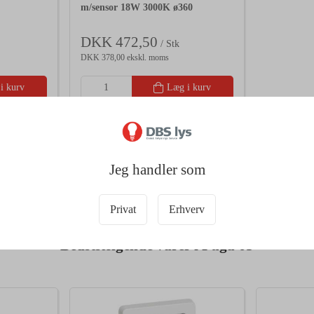
m/sensor 18W 3000K ø360
DKK 472,50
/ Stk
DKK 378,00 ekskl. moms
i kurv
Læg i kurv
2 på lager
Jeg handler som
Privat
Erhverv
Bedstsælgende varer i Fuga 63