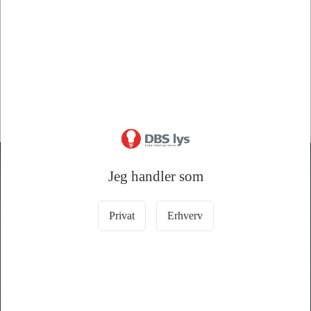
Information
Specifikationer
Finsikring 6,3X32 3,15 Amp. Fl/Keramik
DBS lys A/S
Jeg handler som
LYS ER IKKE BARE LYS!
Privat
Erhverv
Ejby Industrivej 68, 2600 Glostrup
43 45 35 44
dbs@dbslys.dk
CVR nr. 16926833
KATALOG