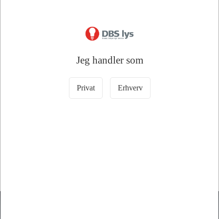
Læg i kurv
Læg i kurv
9 på lager
13 på lager
Jeg handler som
Privat
Erhverv
Information
Specifikationer
Finsikring 5X20 5,00 Amp Træge 10-Pak
DBS lys A/S