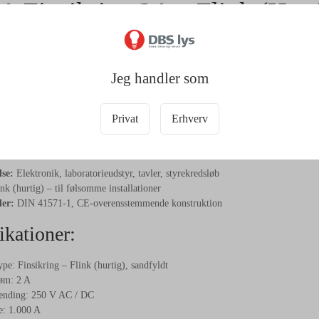
 Finsikring 2A – Flink (Hurti
50V | 10-Pak
Jeg handler som
 præcis afbrydelse ved fejlstrøm
link (hurtig)
finsikring er en præcisionssikring med sandfyld, der beskytter 
il applikationer, hvor hurtig reaktionstid er afgørende for at forhindre skader p
Privat
Erhverv
pakte konstruktion (5×20 mm) og høje kvalitet leverer ESKA 2A pålidelig af
rør med sandfyld sikrer sikker varmeafledning og stabil funktion selv ved genta
se:
Elektronik, laboratorieudstyr, tavler, styrekredsløb
nk (hurtig) – til følsomme installationer
er:
DIN 41571-1, CE-overensstemmende konstruktion
ikationer:
pe: Finsikring – Flink (hurtig), sandfyldt
øm: 2 A
nding: 250 V AC / DC
: 1.000 A