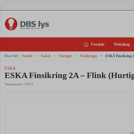
Forside
Webshop
Du er her:
Forside
Små-el
Sikringer
Finsikringer
ESKA Finsikring 2
ESKA
ESKA Finsikring 2A – Flink (Hurti
Varenummer:
74112