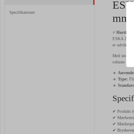
ESKA
Specifikationer
mm 2
⚡
Hurtig og
ESKA 2A
F
er udviklet t
Med sin kom
robuste glas
🔹
Anvendel
🔹
Type:
Fli
🔹
Standard
Specif
✔ Produkt ty
✔ Mærkestr
✔ Mærkespæ
✔ Brydeevne