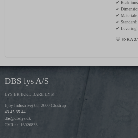
✔ Reaktionst
✔ Dimensio
✔ Materiale
✔ Standard:
✔ Levering: 
💡
ESKA 2A 
DBS lys A/S
LYS ER IKKE BARE LYS!
Ejby Industrivej 68, 2600 Glostrup
43 45 35 44
dbs@dbslys.dk
CVR nr. 16926833