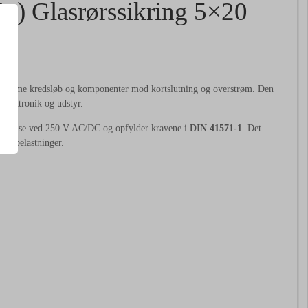
g) Glasrørssikring 5×20
følsomme kredsløb og komponenter mod kortslutning og overstrøm. Den
å elektronik og udstyr.
brydelse ved 250 V AC/DC og opfylder kravene i
DIN 41571-1
. Det
gne belastninger.