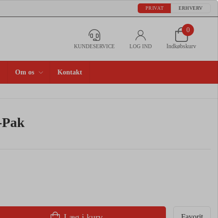
PRIVAT
ERHVERV
0
Indkøbskurv
KUNDESERVICE
LOG IND
Om os
Kontakt
-Pak
Læg i kurv
Favorit