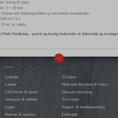
id: Hurtig (F-type)
ner: 5 × 20 mm
: Glasrør med slukningsmiddel og forkromede messingender
 DIN 41571-1
10 stk. pr. pakke
Flink Finsikring – præcis og hurtig beskyttelse af elektronik og styringss
KATALOG
Lyskilder
Til haven
Lamper
Medicinsk Belysning & Udstyr
LED Driver & Spoler
Dekorativ belysning
Autopærer & tilbehør
Til el-bilen
Lygter
Prepper- & beredskabsudstyr
Batterier & opladere
Elektronik