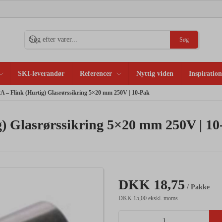
Søg
SKI-leverandør
Referencer
Nyttig viden
Inspiration
A – Flink (Hurtig) Glasrørssikring 5×20 mm 250V | 10-Pak
g) Glasrørssikring 5×20 mm 250V | 10
DKK 18,75
/ Pakke
DKK 15,00 ekskl. moms