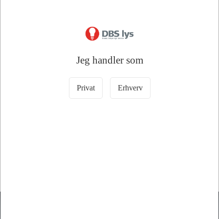
Læg i kurv
Læg i kurv
4 på lager
9 på lager
Jeg handler som
Privat
Erhverv
Information
Specifikationer
Finsikring Mål 5x20mm 0,40Amp Type Flink 10 Stk. Pakning
DBS lys A/S