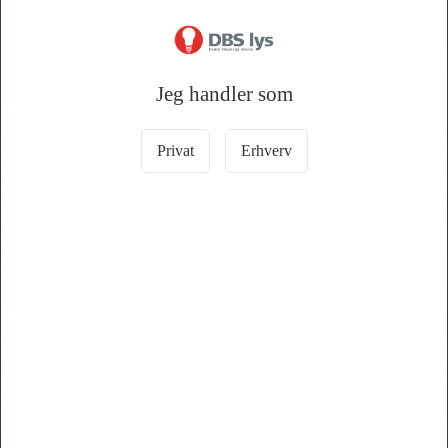
43 45 35 44
dbs@dbslys.dk
CVR nr. 16926833
Jeg handler som
KATALOG
Privat
Erhverv
Lyskilder
Lamper
LED Driver & Spoler
Autopærer & tilbehør
Lygter
Batterier & opladere
Små-el
Sensor
Casambi
Trådløs Styring
Til haven