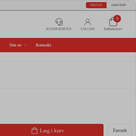
PRIVAT
ERHVERV
0
Indkøbskurv
KUNDESERVICE
LOG IND
Om os
Kontakt
Læg i kurv
Favorit