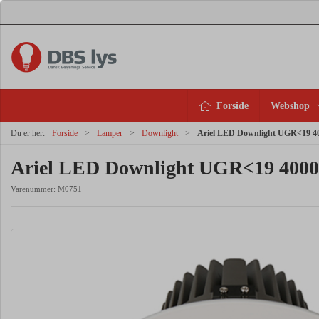
Forside
Webshop
Du er her:
Forside
Lamper
Downlight
Ariel LED Downlight UGR<19 
Ariel LED Downlight UGR<19 40
Varenummer:
M0751