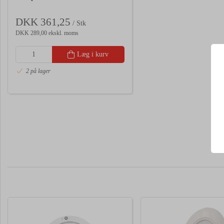
DKK 361,25
/ Stk
DKK 289,00 ekskl. moms
Læg i kurv
2 på lager