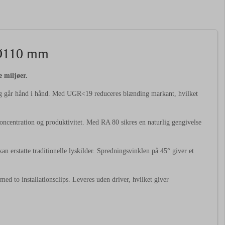
Ø110
mm
le
miljøer.
ng
går
hånd
i
hånd.
Med
UGR<
19
reduceres
blænding
markant,
hvilket
oncentration
og
produktivitet.
Med
RA
80
sikres
en
naturlig
gengivelse
kan
erstatte
traditionelle
lyskilder.
Spredningsvinklen
på
45°
giver
et
med
to
installationsclips.
Leveres
uden
driver,
hvilket
giver