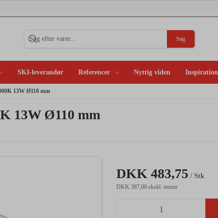
Søg
SKI-leverandør
Referencer
Nyttig viden
Inspiration
4000K 13W Ø110 mm
00K 13W Ø110 mm
DKK 483,75
/ Stk
DKK 387,00 ekskl. moms