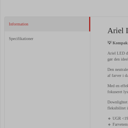
Information
Ariel
Specifikationer
💡
Kompak
Ariel
LED
d
gør
den
idee
Den
neutral
af
farver
i
d
Med
en
effe
fokuseret
ly
Downlighte
fleksibilitet
🔹
UGR <
1
🔹
Farvetem