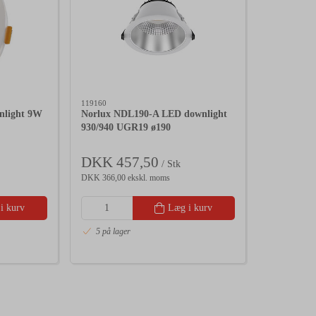
119160
light 9W
Norlux NDL190-A LED downlight
930/940 UGR19 ø190
DKK 457,50
/ Stk
DKK 366,00 ekskl. moms
i kurv
Læg i kurv
5 på lager