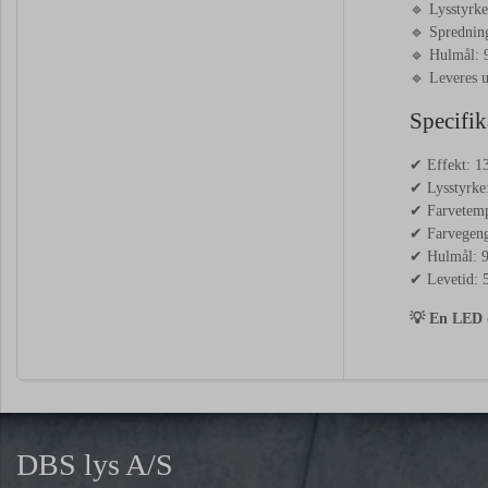
🔹
Lysstyrk
🔹
Sprednin
🔹
Hulmål:
🔹
Leveres
Specifik
✔
Effekt:
1
✔
Lysstyrke
✔
Farvetem
✔
Farvegeng
✔
Hulmål:
✔
Levetid:
💡
En
LED
DBS lys A/S