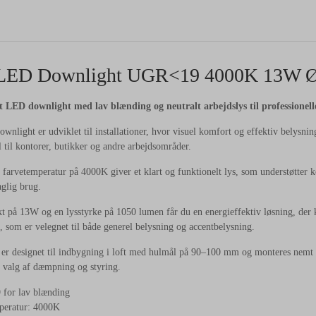
LED
Downlight
UGR<
19
4000K
13W
t
LED
downlight
med
lav
blænding
og
neutralt
arbejdslys
til
professionel
ownlight
er
udviklet
til
installationer,
hvor
visuel
komfort
og
effektiv
belysni
l
til
kontorer,
butikker
og
andre
arbejdsområder.
e
farvetemperatur
på
4000K
giver
et
klart
og
funktionelt
lys,
som
understøtter
k
aglig
brug.
kt
på
13W
og
en
lysstyrke
på
1050
lumen
får
du
en
energieffektiv
løsning,
der
s,
som
er
velegnet
til
både
generel
belysning
og
accentbelysning.
t
er
designet
til
indbygning
i
loft
med
hulmål
på
90–
100
mm
og
monteres
nemt
i
valg
af
dæmpning
og
styring.
9
for
lav
blænding
peratur:
4000K