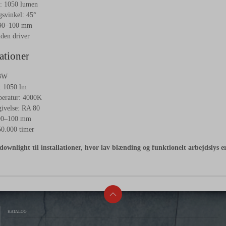
e:
1050
lumen
gsvinkel:
45°
90–
100
mm
uden
driver
ationer
3W
:
1050
lm
peratur:
4000K
ivelse:
RA
80
90–
100
mm
50.000
timer
downlight
til
installationer,
hvor
lav
blænding
og
funktionelt
arbejdslys
e
KATALOG