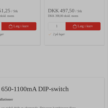
1,25
DKK 497,50
/ Stk
/ Stk
ekskl. moms
DKK 398,00 ekskl. moms
Læg i kurv
Læg i kurv
ager
2 på lager
650-1100mA DIP-switch
llationer