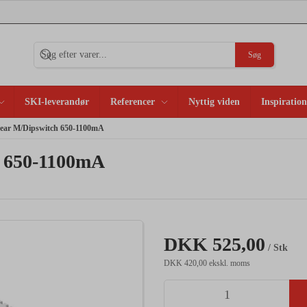
Søg
SKI-leverandør
Referencer
Nyttig viden
Inspiration
ear M/Dipswitch 650-1100mA
 650-1100mA
DKK 525,00
/ Stk
DKK 420,00 ekskl. moms