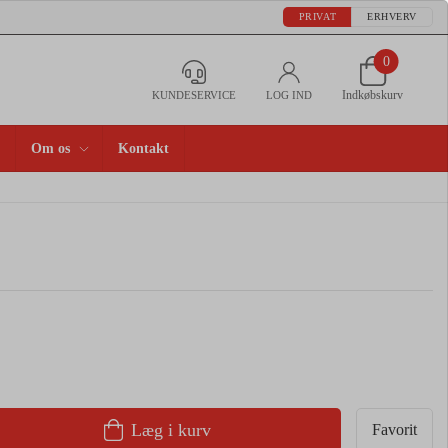
PRIVAT
ERHVERV
0
Indkøbskurv
KUNDESERVICE
LOG IND
Om os
Kontakt
Læg i kurv
Favorit