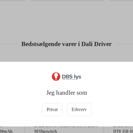
Bedstsælgende varer i Dali Driver
Jeg handler som
Privat
Erhverv
M0678
119223
er
DALI Driver Meanwell LCM-25DA
DALI Driv
200mAh
M/Dipswitch
DT8 350-