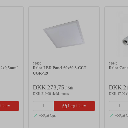
74630
74640
l 2x0,5mm²
Relco LED Panel 60x60 3-CCT
Relco Conn
UGR<19
DKK 273,75
DKK 21
/ Stk
DKK 219,00 ekskl. moms
DKK 17,00 e
i kurv
Læg i kurv
+50 på lager
+50 på l