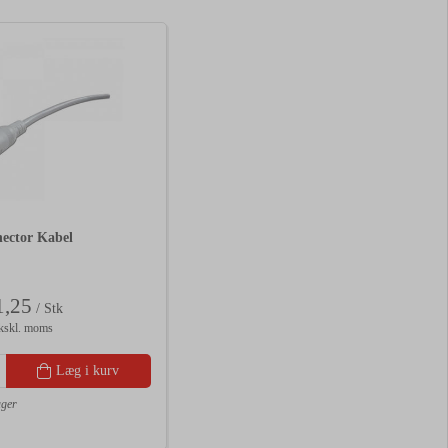
ector Kabel
,25
/ Stk
kskl. moms
Læg i kurv
ager