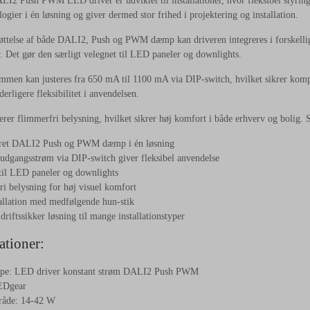
2 Push PWM LED driver er udviklet til installationer, hvor fleksibel styring 
gier i én løsning og giver dermed stor frihed i projektering og installation.
ttelse af både DALI2, Push og PWM dæmp kan driveren integreres i forskellige
er. Det gør den særligt velegnet til LED paneler og downlights.
men kan justeres fra 650 mA til 1100 mA via DIP-switch, hvilket sikrer kompa
erligere fleksibilitet i anvendelsen.
erer flimmerfri belysning, hvilket sikrer høj komfort i både erhverv og bolig. 
ret DALI2 Push og PWM dæmp i én løsning
 udgangsstrøm via DIP-switch giver fleksibel anvendelse
til LED paneler og downlights
i belysning for høj visuel komfort
allation med medfølgende hun-stik
driftssikker løsning til mange installationstyper
ationer:
pe: LED driver konstant strøm DALI2 Push PWM
EDgear
råde: 14-42 W