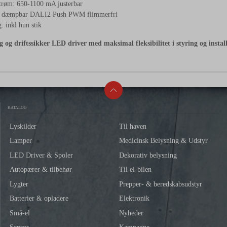
røm: 650-1100 mA justerbar
: dæmpbar DALI2 Push PWM flimmerfri
 inkl hun stik
g og driftssikker LED driver med maksimal fleksibilitet i styring og instal
KATALOG
Lyskilder
Til haven
Lamper
Medicinsk Belysning & Udstyr
LED Driver & Spoler
Dekorativ belysning
Autopærer & tilbehør
Til el-bilen
Lygter
Prepper- & beredskabsudstyr
Batterier & opladere
Elektronik
Små-el
Nyheder