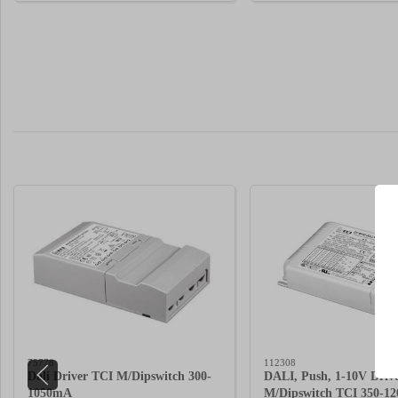
75778
112308
Dali Driver TCI M/Dipswitch 300-
DALI, Push, 1-10V Driv
1050mA
M/Dipswitch TCI 350-1