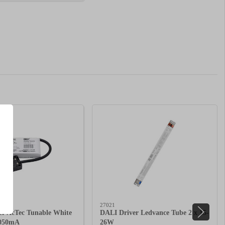
27021
er AcTec Tunable White
DALI Driver Ledvance Tube 2 x 15-
1050mA
26W