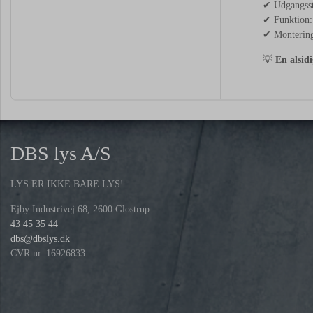
✔ Udgangsst
✔ Funktion
✔ Montering:
💡
En alsidi
DBS lys A/S
LYS ER IKKE BARE LYS!
Ejby Industrivej 68, 2600 Glostrup
43 45 35 44
dbs@dbslys.dk
CVR nr. 16926833