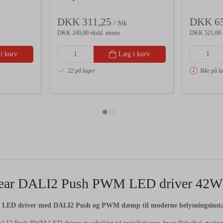
DKK 311,25
DKK 65
/ Stk
DKK 249,00 ekskl. moms
DKK 521,00 
i kurv
Læg i kurv
22 på lager
Ikke på l
ar DALI2 Push PWM LED driver 42W 
l LED driver med DALI2 Push og PWM dæmp til moderne belysningsinsta