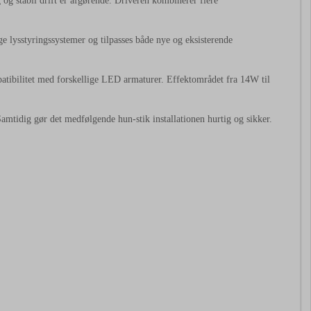
og stabil drift er afgørende. Driveren kombinerer flere
 lysstyringssystemer og tilpasses både nye og eksisterende
tibilitet med forskellige LED armaturer. Effektområdet fra 14W til
Samtidig gør det medfølgende hun-stik installationen hurtig og sikker.