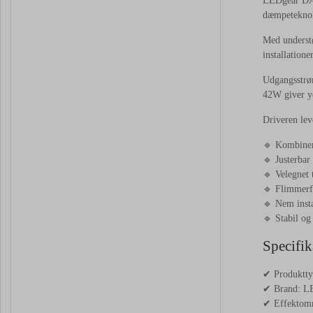
LEDgear DALI
dæmpeteknolo
Med understø
installation
Udgangsstrøm
42W giver yd
Driveren lev
🔹 Kombine
🔹 Justerbar
🔹 Velegnet 
🔹 Flimmerfr
🔹 Nem inst
🔹 Stabil og 
Specifik
✔ Produktty
✔ Brand: L
✔ Effektom