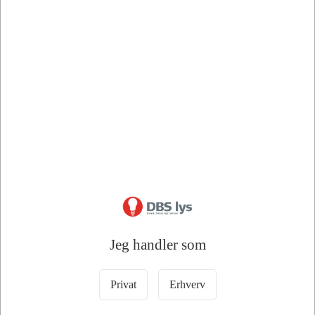
Bedstsælgende varer i Dali Driver
75778
112308
Jeg handler som
Dali Driver TCI
DALI, Push, 1-10V Driver
M/Dipswitch 300-1050mA
M/Dipswitch TCI 350-
1200mAh
Privat
Erhverv
DKK 398,75
DKK 495,00
/ Stk
/ Stk
DKK 319,00 ekskl. moms
DKK 396,00 ekskl. moms