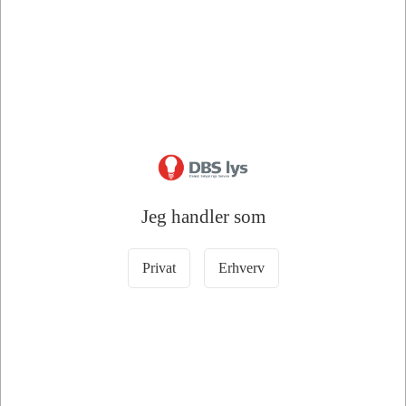
100098
75360
LED Bordlampe CCT
Tertial Arkitektlampe
3000/4000/6000K
Mørkegrå E27 A-holder
DKK 450,00
DKK 205,00
/ Stk
/ Stk
DKK 360,00 ekskl. moms
DKK 164,00 ekskl. moms
Læg i kurv
Læg i kurv
Jeg handler som
9 på lager
4 på lager
Privat
Erhverv