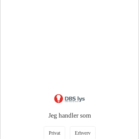
Bedstsælgende varer i Bil Tilbehør
Spar 20%
32800
32875
OSRAM LEDguardian
OSRAM 4-i-1 Snebørste,
Nødlampe | V16
Isskraber, Skovl &
Vinduesrenser
Jeg handler som
Normal salgspris DKK 200,00
DKK 160,00
DKK 298,75
/ Stk
/ Stk
DKK 128,00 ekskl. moms
DKK 239,00 ekskl. moms
Privat
Erhverv