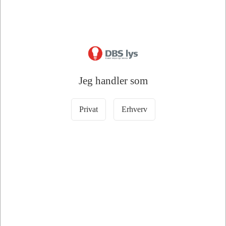
Læg i kurv
Læg i kurv
46 på lager
40 på lager
Jeg handler som
Privat
Erhverv
Information
Specifikationer
Dokumenter
OSRAM
OSC160
Startkabler
300Amp
💡
OSRAM
OSC160
startkabler
er
et
kraftigt
og
driftssikkert
kabelsæt
til
hurtig
start
af
køretøjer
med
benzin-
og
dieselmotorer
op
til
3,5
liter.