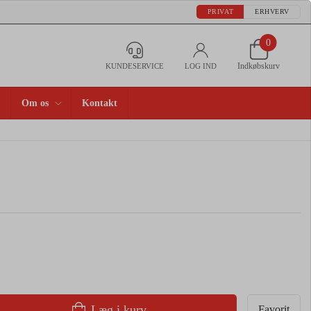
PRIVAT
ERHVERV
0
Indkøbskurv
KUNDESERVICE
LOG IND
Om os
Kontakt
Læg i kurv
Favorit