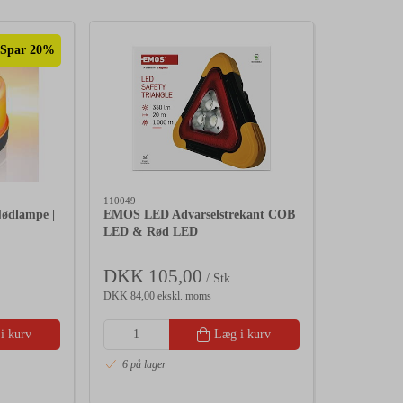
Spar 20%
110049
ødlampe |
EMOS LED Advarselstrekant COB
LED & Rød LED
DKK 105,00
/ Stk
DKK 84,00 ekskl. moms
i kurv
Læg i kurv
6 på lager