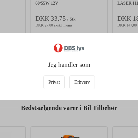
60/55W 12V
LASER H1
DKK 33,75
DKK 18
/ Stk
DKK 27,00 ekskl. moms
DKK 147,00 
i kurv
Læg i kurv
+50 på lager
24 på lag
Jeg handler som
Privat
Erhverv
Bedstsælgende varer i Bil Tilbehør