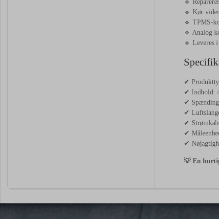
🔹
Reparere
🔹
Kør
vide
🔹
TPMS-
k
🔹
Analog
k
🔹
Leveres
Specifik
✔
Produktt
✔
Indhold:
✔
Spændin
✔
Luftslan
✔
Strømkab
✔
Måleenhe
✔
Nøjagtigh
💡
En
hurt