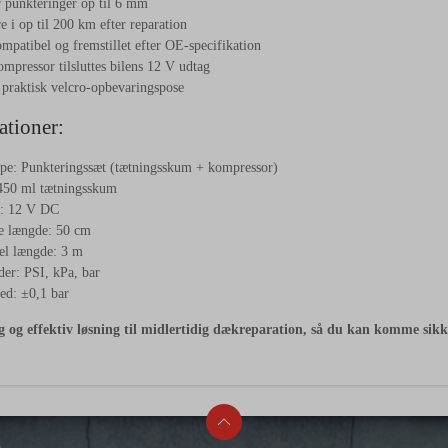
r
punkteringer
op
til
6
mm
re
i
op
til
200
km
efter
reparation
ompatibel
og
fremstillet
efter
OE-
specifikation
ompressor
tilsluttes
bilens
12
V
udtag
i
praktisk
velcro-
opbevaringspose
ationer:
ype:
Punkteringssæt (
tætningsskum +
kompressor)
450
ml
tætningsskum
g:
12
V
DC
ge
længde:
50
cm
el
længde:
3
m
der:
PSI,
kPa,
bar
ed: ±
0,1
bar
ig
og
effektiv
løsning
til
midlertidig
dækreparation,
så
du
kan
komme
sik