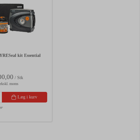
ESeal kit Essential
0,00
/ Stk
ekskl. moms
Læg i kurv
er