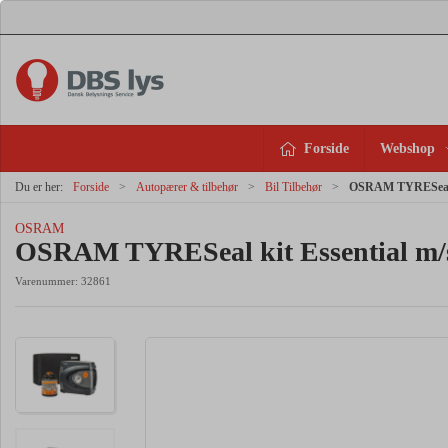
Forside
Webshop
Du er her:
Forside
Autopærer & tilbehør
Bil Tilbehør
OSRAM TYRESeal k
OSRAM
OSRAM TYRESeal kit Essential m
Varenummer:
32861