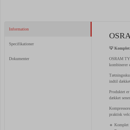
Information
OSR
Specifikationer
💡
Komple
Dokumenter
OSRAM
TY
kombinerer
Tætningssk
indtil
dække
Produktet
e
dækket
sene
Kompressor
praktisk
velc
🔹
Komplet