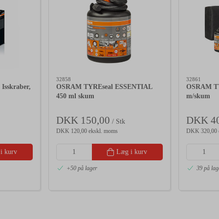
32858
32861
Isskraber,
OSRAM TYREseal ESSENTIAL
OSRAM TYR
450 ml skum
m/skum
DKK 150,00
DKK 40
/ Stk
DKK 120,00 ekskl. moms
DKK 320,00 
i kurv
Læg i kurv
+50 på lager
39 på lag