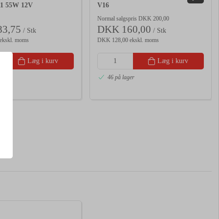
1 55W 12V
V16
Normal salgspris DKK 200,00
3,75
DKK 160,00
/ Stk
/ Stk
ekskl. moms
DKK 128,00 ekskl. moms
Læg i kurv
Læg i kurv
er
46 på lager