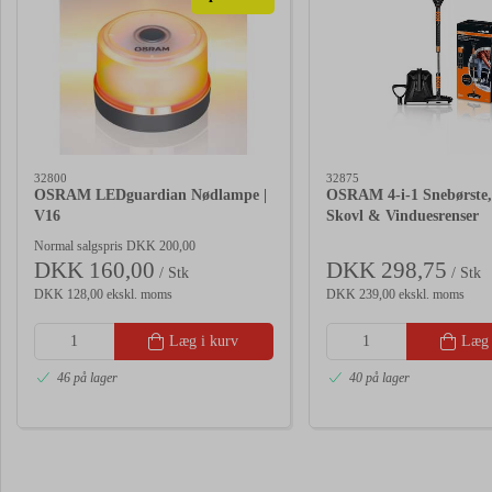
32800
32875
OSRAM LEDguardian Nødlampe |
OSRAM 4-i-1 Snebørste, 
V16
Skovl & Vinduesrenser
Normal salgspris DKK 200,00
DKK 160,00
DKK 298,75
/ Stk
/ Stk
DKK 128,00 ekskl. moms
DKK 239,00 ekskl. moms
Læg i kurv
Læg 
46 på lager
40 på lager