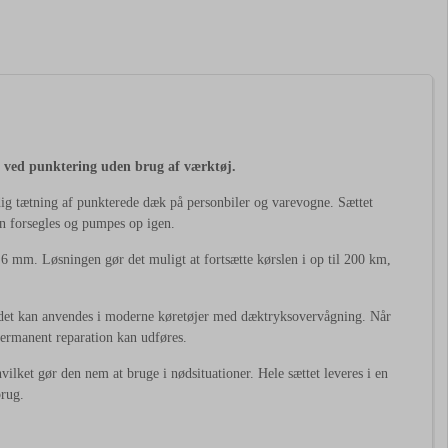
g
ved
punktering
uden
brug
af
værktøj.
dig
tætning
af
punkterede
dæk
på
personbiler
og
varevogne.
Sættet
an
forsegles
og
pumpes
op
igen.
l
6
mm.
Løsningen
gør
det
muligt
at
fortsætte
kørslen
i
op
til
200
km,
det
kan
anvendes
i
moderne
køretøjer
med
dæktryksovervågning.
Når
ermanent
reparation
kan
udføres.
hvilket
gør
den
nem
at
bruge
i
nødsituationer.
Hele
sættet
leveres
i
en
rug.