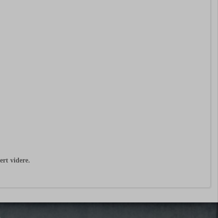
kert
videre.