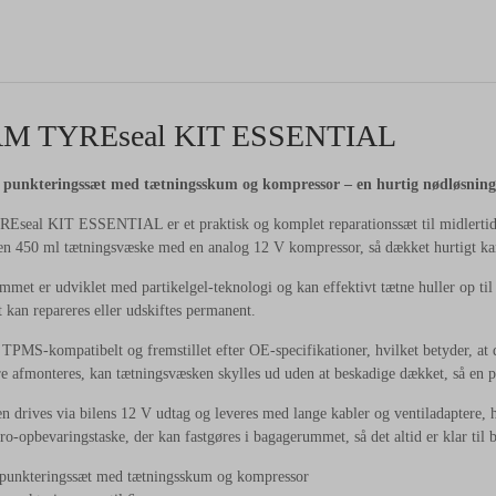
AM
TYREseal
KIT
ESSENTIAL
t
punkteringssæt
med
tætningsskum
og
kompressor –
en
hurtig
nødløsnin
REseal
KIT
ESSENTIAL
er
et
praktisk
og
komplet
reparationssæt
til
midlerti
en
450
ml
tætningsvæske
med
en
analog
12
V
kompressor,
så
dækket
hurtigt
k
ummet
er
udviklet
med
partikelgel-
teknologi
og
kan
effektivt
tætne
huller
op
ti
t
kan
repareres
eller
udskiftes
permanent.
r
TPMS-
kompatibelt
og
fremstillet
efter
OE-
specifikationer,
hvilket
betyder,
at
re
afmonteres,
kan
tætningsvæsken
skylles
ud
uden
at
beskadige
dækket,
så
en
p
en
drives
via
bilens
12
V
udtag
og
leveres
med
lange
kabler
og
ventiladaptere,
ro-
opbevaringstaske,
der
kan
fastgøres
i
bagagerummet,
så
det
altid
er
klar
til
b
punkteringssæt
med
tætningsskum
og
kompressor