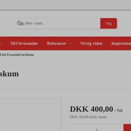
Søg
SKI-leverandør
Referencer
Nyttig viden
Inspiration
it Essential m/skum
/skum
DKK 400,00
/ Stk
DKK 320,00 ekskl. moms