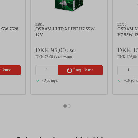
32610
32756
/5W 7528
OSRAM ULTRA LIFE H7 55W
OSRAM N
12V
H7 55W 1
DKK 95,00
DKK 15
/ Stk
DKK 76,00 ekskl. moms
DKK 126,00 
i kurv
Læg i kurv
40 på lager
+50 på l