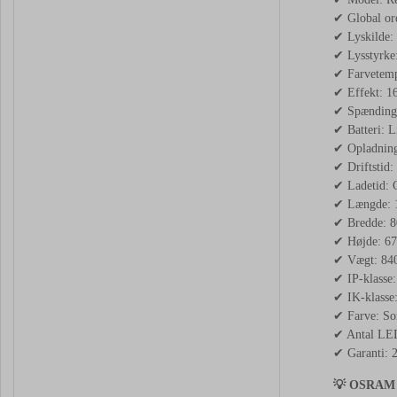
✔ Global or
✔ Lyskilde
✔ Lysstyrke
✔ Farvetemp
✔ Effekt: 1
✔ Spænding
✔ Batteri: 
✔ Opladnin
✔ Driftstid: 
✔ Ladetid: C
✔ Længde: 1
✔ Bredde: 
✔ Højde: 6
✔ Vægt: 84
✔ IP-klasse:
✔ IK-klasse
✔ Farve: Sor
✔ Antal LED
✔ Garanti: 2
💡 OSRAM LE