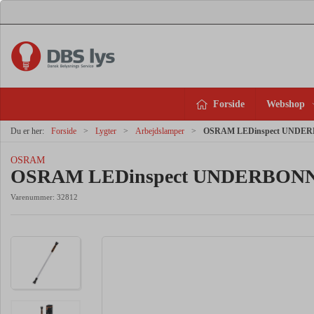
Forside
Webshop
Du er her:
Forside
Lygter
Arbejdslamper
OSRAM LEDinspect UNDERBO
OSRAM
OSRAM LEDinspect UNDERBONNET 
Varenummer:
32812