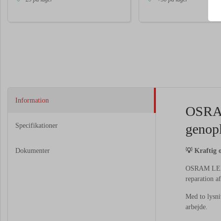
Information
OSRAM
genop
Specifikationer
Dokumenter
💡 Kraftig 
OSRAM LEDins
reparation a
Med to lysni
arbejde.