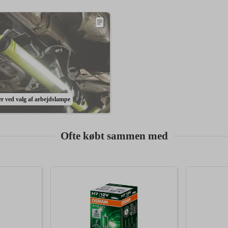
rer ved valg af arbejdslampe
Ofte købt sammen med