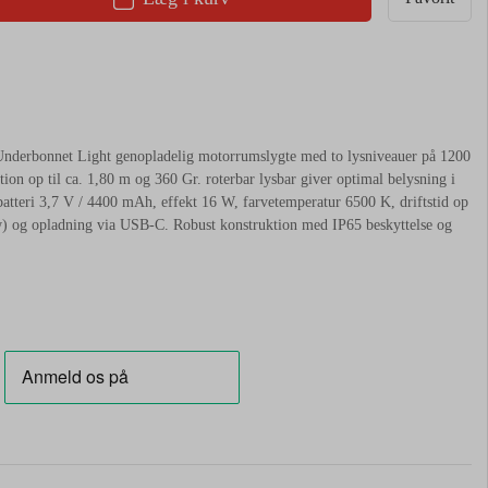
erbonnet Light genopladelig motorrumslygte med to lysniveauer på 1200
on op til ca. 1,80 m og 360 Gr. roterbar lysbar giver optimal belysning i
tteri 3,7 V / 4400 mAh, effekt 16 W, farvetemperatur 6500 K, driftstid op
low) og opladning via USB-C. Robust konstruktion med IP65 beskyttelse og