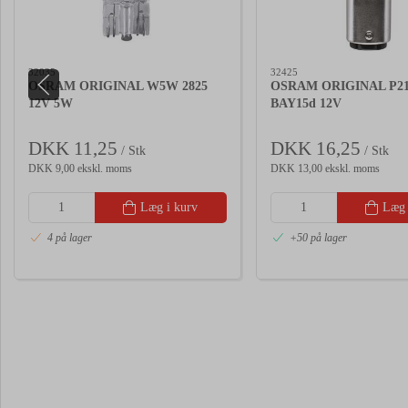
32035
32425
OSRAM ORIGINAL W5W 2825
OSRAM ORIGINAL P21
12V 5W
BAY15d 12V
DKK 11,25
DKK 16,25
/ Stk
/ Stk
DKK 9,00 ekskl. moms
DKK 13,00 ekskl. moms
Læg i kurv
Læg 
4 på lager
+50 på lager