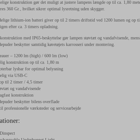
lige konstruktion gør det muligt at justere lampens længde op til ca. 1,80 met
eres 360 Gr., hvilket sikrer optimal lysretning uden skygger.
elige lithium-ion batteri giver op til 2 timers driftstid ved 1200 lumen og op
 igen efter ca. 3 timers opladning.
konstruktion med IP65-beskyttelse gør lampen støvtæt og vandafvisende, mens 
epuder beskytter samtidig køretøjets karrosseri under montering.
eauer – 1200 lm (high) / 600 lm (low)
ig konstruktion op til ca. 1,80 m
oterbar lysbar for optimal belysning
elig via USB-C
op til 2 timer / 4,5 timer
øvtæt og vandafvisende
agfast konstruktion
epuder beskytter bilens overflade
til professionelle værksteder og servicearbejde
ationer:
Dinspect
chargeable Underbonnet Light