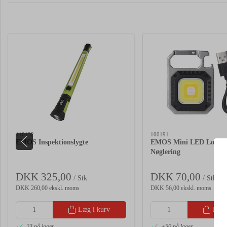
110132
100191
EMOS Inspektionslygte
EMOS Mini LED Lomme
Nøglering
DKK 325,00
DKK 70,00
/ Stk
/ Stk
DKK 260,00 ekskl. moms
DKK 56,00 ekskl. moms
Læg i kurv
Læg 
23 på lager
+50 på lager