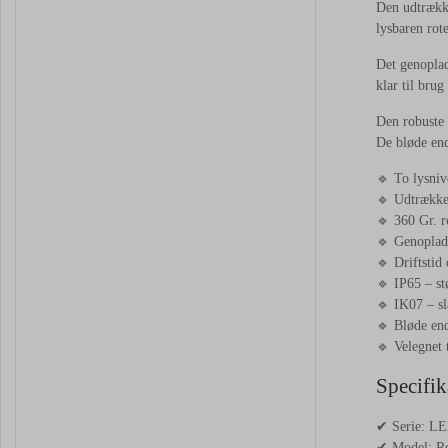
Den udtrække
lysbaren rot
Det genoplad
klar til brug
Den robuste 
De bløde end
🔹 To lysniv
🔹 Udtrækkel
🔹 360 Gr. r
🔹 Genoplad
🔹 Driftstid 
🔹 IP65 – st
🔹 IK07 – sl
🔹 Bløde end
🔹 Velegnet 
Specifik
✔ Serie: LE
✔ Model: Re