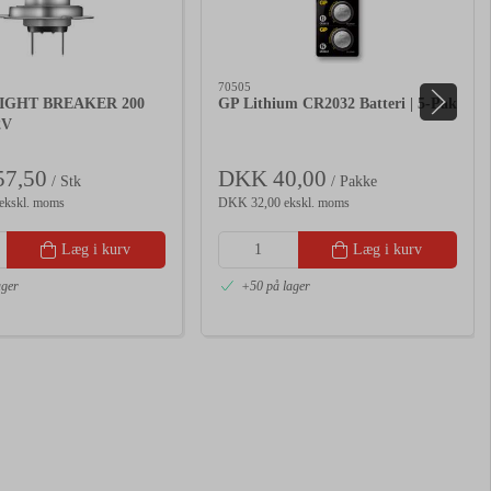
70505
IGHT BREAKER 200
GP Lithium CR2032 Batteri | 5-Pak
2V
7,50
DKK 40,00
/ Stk
/ Pakke
ekskl. moms
DKK 32,00 ekskl. moms
Læg i kurv
Læg i kurv
ager
+50 på lager