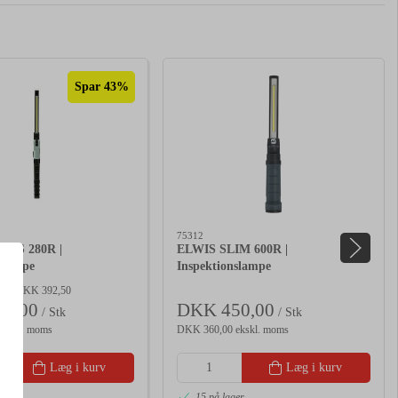
Spar 43%
75312
M S 280R |
ELWIS SLIM 600R |
slampe
Inspektionslampe
pris DKK 392,50
5,00
DKK 450,00
/ Stk
/ Stk
ekskl. moms
DKK 360,00 ekskl. moms
Læg i kurv
Læg i kurv
er
15 på lager