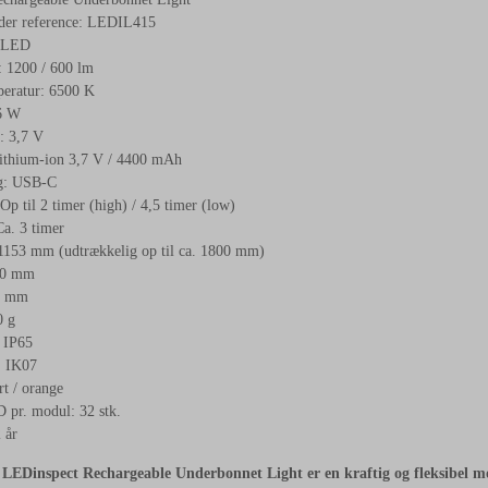
der reference: LEDIL415
: LED
: 1200 / 600 lm
eratur: 6500 K
6 W
: 3,7 V
Lithium-ion 3,7 V / 4400 mAh
g: USB-C
Op til 2 timer (high) / 4,5 timer (low)
a. 3 timer
153 mm (udtrækkelig op til ca. 1800 mm)
80 mm
7 mm
0 g
 IP65
: IK07
t / orange
 pr. modul: 32 stk.
 år
Dinspect Rechargeable Underbonnet Light er en kraftig og fleksibel mo