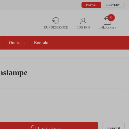
PRIVAT
ERHVERV
0
Indkøbskurv
KUNDESERVICE
LOG IND
Om os
Kontakt
nslampe
Læg i kurv
Favorit