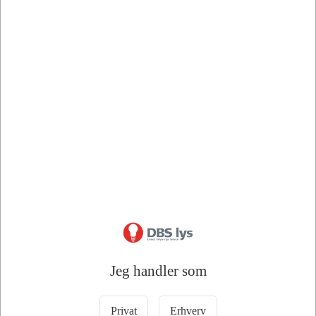
Bedstsælgende varer i Afbryder/Kontakter
76305
67607
FUGA Stikkontakt M/J
Philips EasyAir 4B –
med afbryder 1,5M – Hvid
Trådløst ZigBee 3.0
Jeg handler som
vægtryk til MasterConnect
DKK 243,75
DKK 917,50
/ Stk
/ Stk
Privat
Erhverv
DKK 195,00 ekskl. moms
DKK 734,00 ekskl. moms